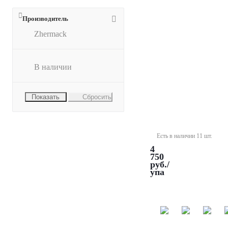
Kagayaki
KATA
Производитель
-
A-
Zhermack
силикон
для
дублирования,
В наличии
твердость
по
Шору
Сбросить
22
(2*1
кг)
Есть в наличии 11 шт.
4
750
руб.
/
упа