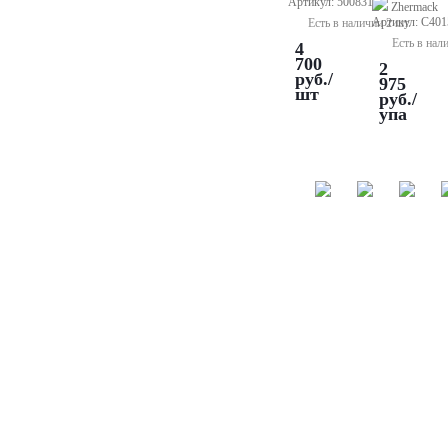
Артикул: 500831
Zhermack
Артикул: C401
Есть в наличии 2 шт.
Есть в нал
4
700
2
руб.
/
975
шт
руб.
/
упа
Siloff
Zhermack
Zhermack
Zherm
22
Elite
Elite
Zetal
Medium
Double
Double
-
-
22
16
зубот