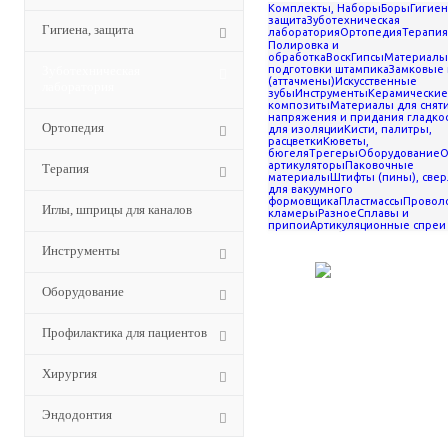
Комплекты, Наборы
Боры
Гигиен
Силиконы зуботехнические
защита
Зуботехническая
Гигиена, защита
лаборатория
Ортопедия
Терапия
Силиконы
для
Полировка и
каналов
Инструменты
Оборудова
обработка
Воск
Гипсы
Материалы
для пациентов
Хирургия
Эндодон
Зуботехническая
подготовки штампика
Замковые
зуботехниче
(аттачмены)
Искусственные
лаборатория
зубы
Инструменты
Керамические
композиты
Материалы для снят
Фильтр
напряжения и придания гладко
Ортопедия
По популярности
для изоляции
Кисти, палитры,
расцветки
Кюветы,
По алфавиту
бюгеля
Трегеры
Оборудование
О
артикуляторы
Паковочные
Терапия
По цене
материалы
Штифты (пины), свер
для вакуумного
По наличию
формовщика
Пластмассы
Проволо
Иглы, шприцы для каналов
кламеры
Разное
Сплавы и
Показать товары в наличии
припои
Артикуляционные спреи
Инструменты
Оборудование
Профилактика для пациентов
Хирургия
Эндодонтия