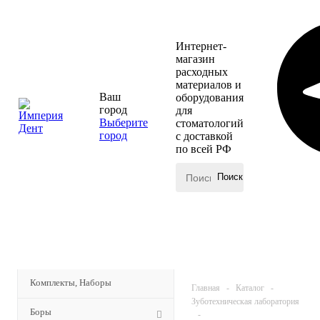
Интернет-
магазин
расходных
материалов и
Ваш
оборудования
город
для
Выберите
стоматологий
город
с доставкой
по всей РФ
КАТАЛОГ
Комплекты, Наборы
Главная
-
Каталог
-
Зуботехническая лаборатория
Боры
-