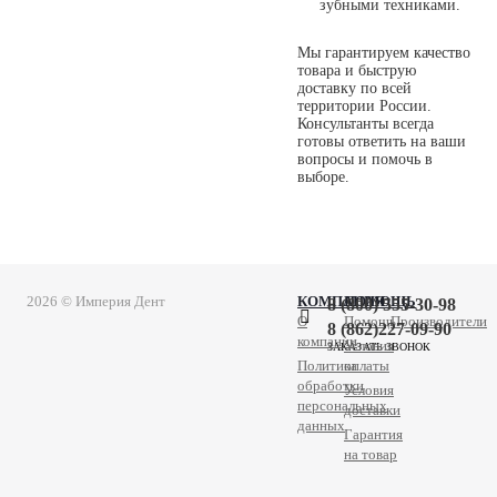
зубными техниками.
Мы гарантируем качество
товара и быструю
доставку по всей
территории России.
Консультанты всегда
готовы ответить на ваши
вопросы и помочь в
выборе.
2026 © Империя Дент
КОМПАНИЯ
ПОМОЩЬ
8 (800) 555-30-98
О
Помощь
Производители
8 (862)227-09-90
компании
Условия
ЗАКАЗАТЬ ЗВОНОК
Политика
оплаты
обработки
Условия
персональных
доставки
данных
Гарантия
на товар