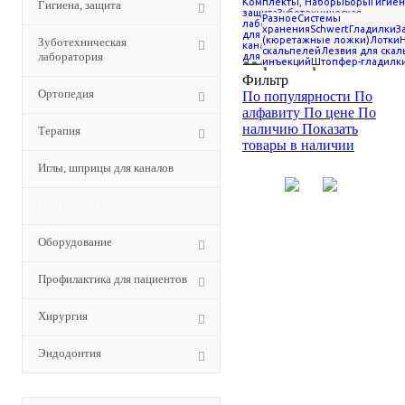
Комплекты, Наборы
Боры
Гигиен
Гигиена, защита
Крампонны
защита
Зуботехническая
Разное
Системы
лаборатория
Ортопедия
Терапия
хранения
Schwert
Гладилки
З
для
(кюретажные ложки)
Лотки
Зуботехническая
щипцы
каналов
Инструменты
Оборудова
скальпелей
Лезвия для ска
лаборатория
для пациентов
Хирургия
Эндодон
инъекций
Штопфер-гладилк
Фильтр
Ортопедия
По популярности
По
алфавиту
По цене
По
наличию
Показать
Терапия
товары в наличии
Иглы, шприцы для каналов
Инструменты
Оборудование
Профилактика для пациентов
Хирургия
Surgicon
Surgicon
Эндодонтия
Щипцы
Щипцы
крампонные
крампонные
№
№