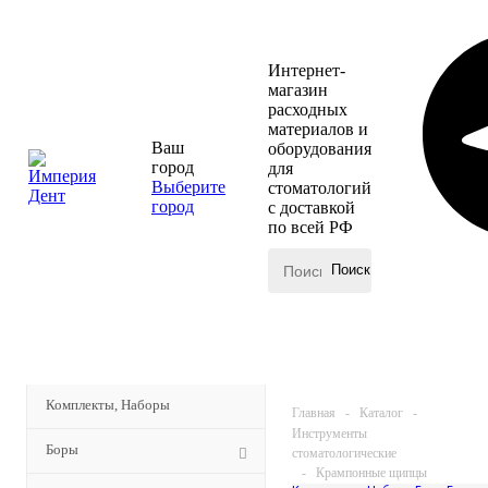
Интернет-
магазин
расходных
материалов и
Ваш
оборудования
город
для
Выберите
стоматологий
город
с доставкой
по всей РФ
КАТАЛОГ
МЕНЮ
Комплекты, Наборы
Главная
-
Каталог
-
Инструменты
Боры
стоматологические
-
Крампонные щипцы