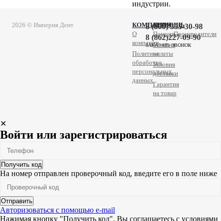
индустрии.
2026 © Империя Дент
КОМПАНИЯ
ПОМОЩЬ
8 (800) 555-30-98
О
Помощь
Производители
8 (862)227-09-90
компании
Условия
ЗАКАЗАТЬ ЗВОНОК
Политика
оплаты
обработки
Условия
персональных
доставки
данных
Гарантия
на товар
✕
Войти или зарегистрироваться
Получить код
На номер
отправлен проверочный код, введите его в поле ниже
Отправить
Авторизоваться с помощью e-mail
Нажимая кнопку "Получить код", Вы соглашаетесь c условиями