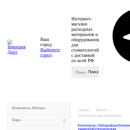
Интернет-
магазин
расходных
материалов и
Ваш
оборудования
город
для
Выберите
стоматологий
город
с доставкой
по всей РФ
КАТАЛОГ
МЕНЮ
Комплекты, Наборы
Главная
-
Каталог
-
Зуботехническая лаборатория
Боры
-
Комплекты, Наборы
Боры
Гигиен
Оборудование
защита
Зуботехническая