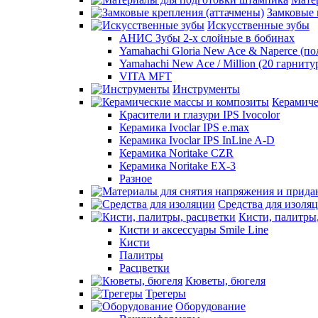
Замковые 
Искусственные зубы
АНИС Зубы 2-х слойные в бобинах
Yamahachi Gloria New Ace & Naperce (п
Yamahachi New Ace / Million (20 гарниту
VITA MFT
Инструменты
Керамиче
Красители и глазури IPS Ivocolor
Керамика Ivoclar IPS e.max
Керамика Ivoclar IPS InLine A-D
Керамика Noritake CZR
Керамика Noritake EX-3
Разное
Средства для изоля
Кисти, палитры
Кисти и аксессуары Smile Line
Кисти
Палитры
Расцветки
Кюветы, бюгеля
Трегеры
Оборудование