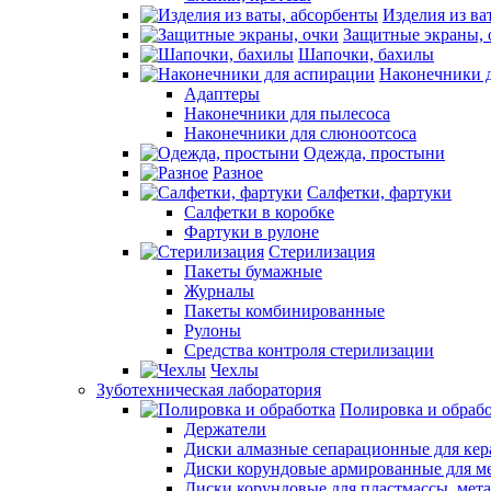
Изделия из ва
Защитные экраны, 
Шапочки, бахилы
Наконечники 
Адаптеры
Наконечники для пылесоса
Наконечники для слюноотсоса
Одежда, простыни
Разное
Салфетки, фартуки
Салфетки в коробке
Фартуки в рулоне
Стерилизация
Пакеты бумажные
Журналы
Пакеты комбинированные
Рулоны
Средства контроля стерилизации
Чехлы
Зуботехническая лаборатория
Полировка и обраб
Держатели
Диски алмазные сепарационные для ке
Диски корундовые армированные для м
Диски корундовые для пластмассы, мет