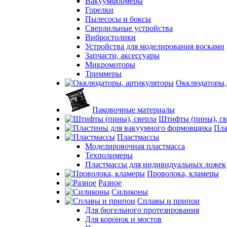
Вакуумформеры
Горелки
Пылесосы и боксы
Сверлильные устройства
Вибростолики
Устройства для моделирования восками
Запчасти, аксессуары
Микромоторы
Триммеры
Окклюдаторы,
Паковочные материалы
Штифты (пины), св
Пла
Пластмассы
Моделировочная пластмасса
Техполимеры
Пластмассы для индивидуальных ложек
Проволока, кламеры
Разное
Силиконы
Сплавы и припои
Для бюгельного протезирования
Для коронок и мостов