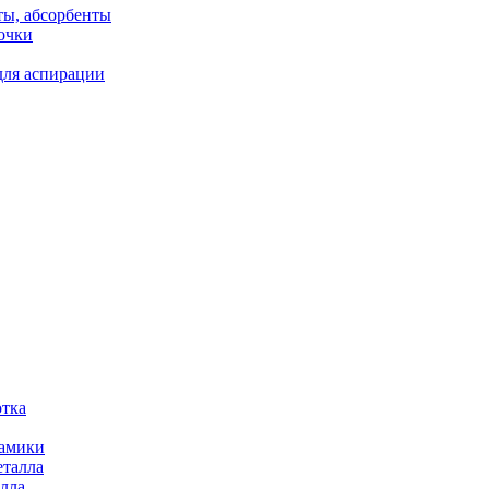
ты, абсорбенты
очки
для аспирации
отка
рамики
еталла
алла