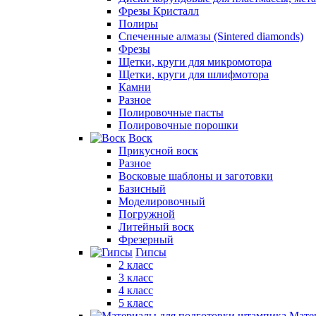
Фрезы Кристалл
Полиры
Спеченные алмазы (Sintered diamonds)
Фрезы
Щетки, круги для микромотора
Щетки, круги для шлифмотора
Камни
Разное
Полировочные пасты
Полировочные порошки
Воск
Прикусной воск
Разное
Восковые шаблоны и заготовки
Базисный
Моделировочный
Погружной
Литейный воск
Фрезерный
Гипсы
2 класс
3 класс
4 класс
5 класс
Мате