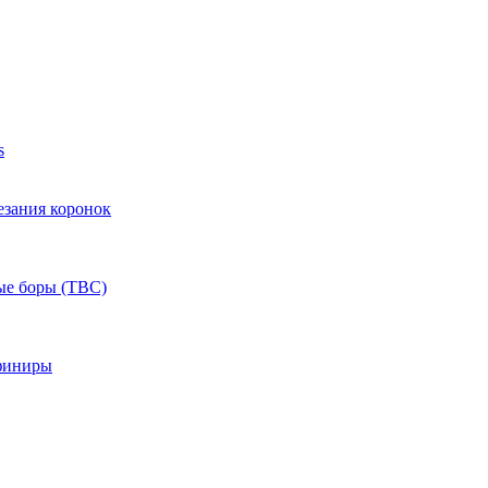
s
езания коронок
ые боры (ТВС)
финиры