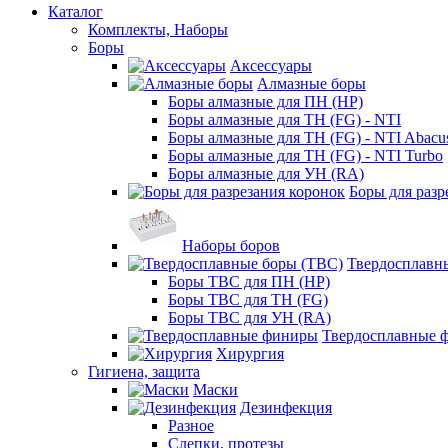
Каталог
Комплекты, Наборы
Боры
Аксессуары
Алмазные боры
Боры алмазные для ПН (HP)
Боры алмазные для ТН (FG) - NTI
Боры алмазные для ТН (FG) - NTI Abacu
Боры алмазные для ТН (FG) - NTI Turbo
Боры алмазные для УН (RA)
Боры для разр
Наборы боров
Твердосплавн
Боры ТВС для ПН (HP)
Боры ТВС для ТН (FG)
Боры ТВС для УН (RA)
Твердосплавные 
Хирургия
Гигиена, защита
Маски
Дезинфекция
Разное
Слепки, протезы