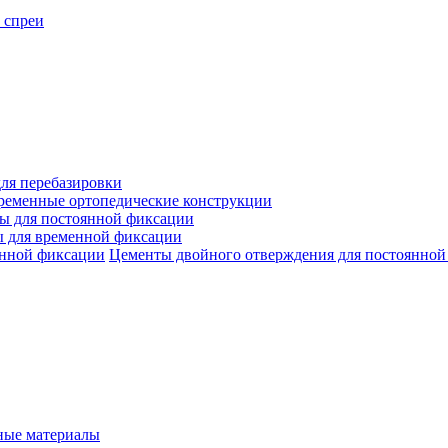
 спреи
ля перебазировки
ременные ортопедические конструкции
ы для постоянной фиксации
 для временной фиксации
Цементы двойного отверждения для постоянной
ые материалы