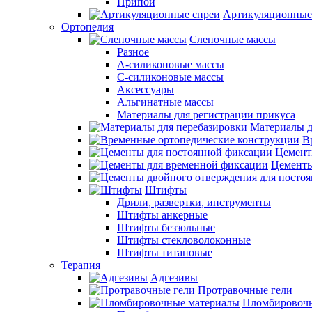
Припои
Артикуляционные
Ортопедия
Слепочные массы
Разное
А-силиконовые массы
С-силиконовые массы
Аксессуары
Альгинатные массы
Материалы для регистрации прикуса
Материалы д
В
Цемент
Цементы
Штифты
Дрили, развертки, инструменты
Штифты анкерные
Штифты беззольные
Штифты стекловолоконные
Штифты титановые
Терапия
Адгезивы
Протравочные гели
Пломбировочн