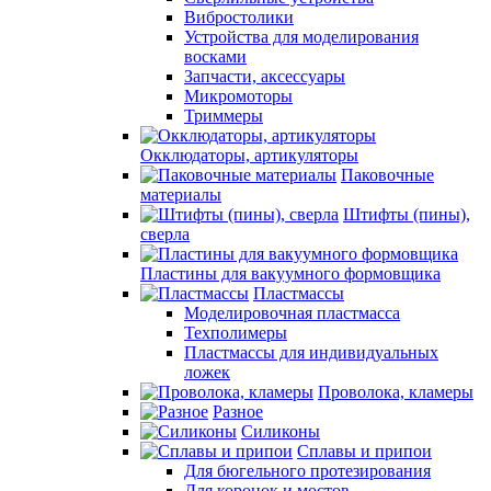
Вибростолики
Устройства для моделирования
восками
Запчасти, аксессуары
Микромоторы
Триммеры
Окклюдаторы, артикуляторы
Паковочные
материалы
Штифты (пины),
сверла
Пластины для вакуумного формовщика
Пластмассы
Моделировочная пластмасса
Техполимеры
Пластмассы для индивидуальных
ложек
Проволока, кламеры
Разное
Силиконы
Сплавы и припои
Для бюгельного протезирования
Для коронок и мостов