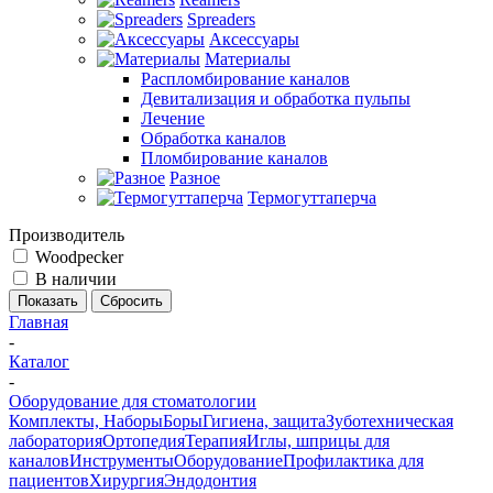
Spreaders
Аксессуары
Материалы
Распломбирование каналов
Девитализация и обработка пульпы
Лечение
Обработка каналов
Пломбирование каналов
Разное
Термогуттаперча
Производитель
Woodpecker
В наличии
Сбросить
Главная
-
Каталог
-
Оборудование для стоматологии
Комплекты, Наборы
Боры
Гигиена, защита
Зуботехническая
лаборатория
Ортопедия
Терапия
Иглы, шприцы для
каналов
Инструменты
Оборудование
Профилактика для
пациентов
Хирургия
Эндодонтия