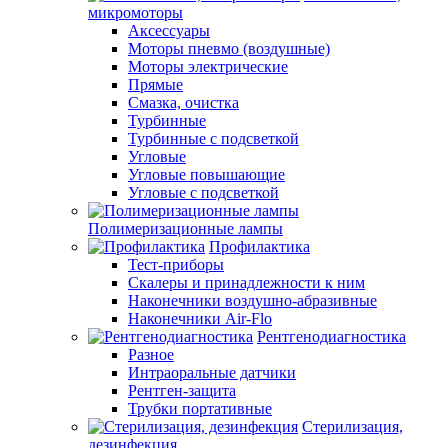
микромоторы
Аксессуары
Моторы пневмо (воздушные)
Моторы электрические
Прямые
Смазка, очистка
Турбинные
Турбинные с подсветкой
Угловые
Угловые повышающие
Угловые с подсветкой
Полимеризационные лампы
Профилактика
Тест-приборы
Скалеры и принадлежности к ним
Наконечники воздушно-абразивные
Наконечники Air-Flo
Рентгенодиагностика
Разное
Интраоральные датчики
Рентген-защита
Трубки портативные
Стерилизация,
дезинфекция