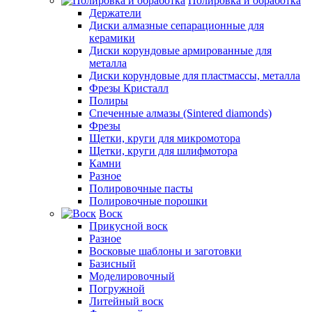
Полировка и обработка
Держатели
Диски алмазные сепарационные для
керамики
Диски корундовые армированные для
металла
Диски корундовые для пластмассы, металла
Фрезы Кристалл
Полиры
Спеченные алмазы (Sintered diamonds)
Фрезы
Щетки, круги для микромотора
Щетки, круги для шлифмотора
Камни
Разное
Полировочные пасты
Полировочные порошки
Воск
Прикусной воск
Разное
Восковые шаблоны и заготовки
Базисный
Моделировочный
Погружной
Литейный воск