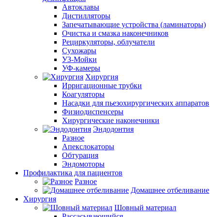
Автоклавы
Дистилляторы
Запечатывающие устройства (ламинаторы)
Очистка и смазка наконечников
Рециркуляторы, облучатели
Сухожары
УЗ-Мойки
УФ-камеры
Хирургия
Ирригационные трубки
Коагуляторы
Насадки для пьезохирургических аппаратов
Физиодиспенсеры
Хирургические наконечники
Эндодонтия
Разное
Апекслокаторы
Обтурация
Эндомоторы
Профилактика для пациентов
Разное
Домашнее отбеливание
Хирургия
Шовный материал
Рассасывающийся