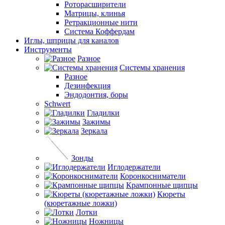
Роторасширители
Матрицы, клинья
Ретракционные нити
Система Коффердам
Иглы, шприцы для каналов
Инструменты
Разное
Системы хранения
Разное
Дезинфекция
Эндодонтия, боры
Schwert
Гладилки
Зажимы
Зеркала
Зонды
Иглодержатели
Коронкосниматели
Крампонные щипцы
Кюреты
(кюретажные ложки)
Лотки
Ножницы