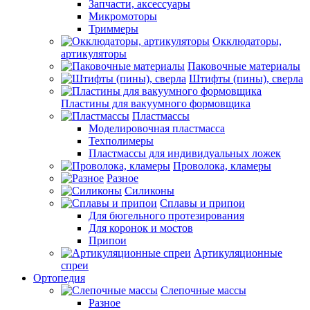
Запчасти, аксессуары
Микромоторы
Триммеры
Окклюдаторы,
артикуляторы
Паковочные материалы
Штифты (пины), сверла
Пластины для вакуумного формовщика
Пластмассы
Моделировочная пластмасса
Техполимеры
Пластмассы для индивидуальных ложек
Проволока, кламеры
Разное
Силиконы
Сплавы и припои
Для бюгельного протезирования
Для коронок и мостов
Припои
Артикуляционные
спреи
Ортопедия
Слепочные массы
Разное