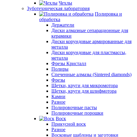
Чехлы
Зуботехническая лаборатория
Полировка и
обработка
Держатели
Диски алмазные сепарационные для
керамики
Диски корундовые армированные для
металла
Диски корундовые для пластмассы,
металла
Фрезы Кристалл
Полиры
Спеченные алмазы (Sintered diamonds)
Фрезы
Щетки, круги для микромотора
Щетки, круги для шлифмотора
Камни
Разное
Полировочные пасты
Полировочные порошки
Воск
Прикусной воск
Разное
Восковые шаблоны и заготовки