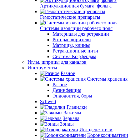
Артикуляционная бумага, фольга
Гемостатические препараты
Системы изоляции рабочего поля
Материалы для ретракции
Роторасширители
Матрицы, клинья
Ретракционные нити
Система Коффердам
Иглы, шприцы для каналов
Инструменты
Разное
Системы хранения
Разное
Дезинфекция
Эндодонтия, боры
Schwert
Гладилки
Зажимы
Зеркала
Зонды
Иглодержатели
Коронкосниматели