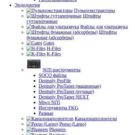
Эндодонтия
Пульпоэкстракторы
Штифты
гуттаперчивые
Файлы для ультразвука
Штифты
бумажные (абсорберы)
Gates
H-Files
K-Files
NiTi инструменты
SOCO файлы
Dentsply ProFile
Dentsply ProTaper (машинные)
Dentsply ProTaper (ручные)
Dentsply ProTaper NEXT
Mtwo NiTi
Инструменты FKG
Разные
Каналонаполнители
Peeso (Largo)
Pluggers
Reamers