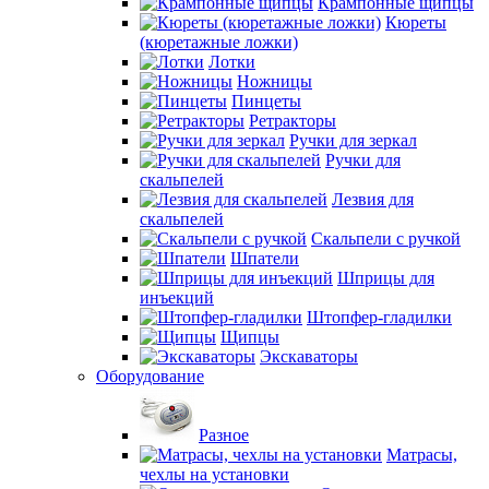
Крампонные щипцы
Кюреты
(кюретажные ложки)
Лотки
Ножницы
Пинцеты
Ретракторы
Ручки для зеркал
Ручки для
скальпелей
Лезвия для
скальпелей
Скальпели с ручкой
Шпатели
Шприцы для
инъекций
Штопфер-гладилки
Щипцы
Экскаваторы
Оборудование
Разное
Матрасы,
чехлы на установки