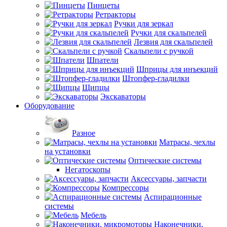
Пинцеты
Ретракторы
Ручки для зеркал
Ручки для скальпелей
Лезвия для скальпелей
Скальпели с ручкой
Шпатели
Шприцы для инъекций
Штопфер-гладилки
Щипцы
Экскаваторы
Оборудование
Разное
Матрасы, чехлы
на установки
Оптические системы
Негатоскопы
Аксессуары, запчасти
Компрессоры
Аспирационные
системы
Мебель
Наконечники,