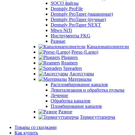
SOCO файлы
Dentsply ProFile
Dentsply ProTaper (машинные)
Dentsply ProTaper (ручные)
Dentsply ProTaper NEXT
Mtwo NiTi
Инструменты FKG
Разные
Каналонаполнители
Peeso (Largo)
Pluggers
Reamers
Spreaders
Аксессуары
Материалы
Распломбирование каналов
Девитализация и обработка пульпы
Лечение
Обработка каналов
Пломбирование каналов
Разное
Термогуттаперча
Товары со скидками
Как купить