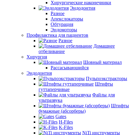
Хирургические наконечники
Эндодонтия
Разное
Апекслокаторы
Обтурация
Эндомоторы
Профилактика для пациентов
Разное
Домашнее
отбеливание
Хирургия
Шовный материал
Рассасывающийся
Эндодонтия
Пульпоэкстракторы
Штифты
гуттаперчивые
Файлы для
ультразвука
Штифты
бумажные (абсорберы)
Gates
H-Files
K-Files
NiTi инструменты