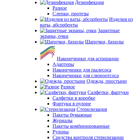
Дезинфекция
Разное
Слепки, протезы
Изделия из
ваты, абсорбенты
Защитные
экраны, очки
Шапочки, бахилы
Наконечники для аспирации
Адаптеры
Наконечники для пылесоса
Наконечники для слюноотсоса
Одежда, простыни
Разное
Салфетки, фартуки
Салфетки в коробке
Фартуки в рулоне
Стерилизация
Пакеты бумажные
Журналы
Пакеты комбинированные
Рулоны
Средства контроля стерилизации