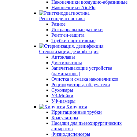
Наконечники воздушно-абразивные
Наконечники Air-Flo
Рентгенодиагностика
Разное
Интраоральные датчики
Рентген-защита
Трубки портативные
Стерилизация, дезинфекция
Автоклавы
Дистилляторы
Запечатывающие устройства
(ламинаторы)
Очистка и смазка наконечников
Рециркуляторы, облучатели
Сухожары
УЗ-Мойки
УФ-камеры
Хирургия
Ирригационные трубки
Коагуляторы
Насадки для пьезохирургических
аппаратов
Физиодиспенсеры