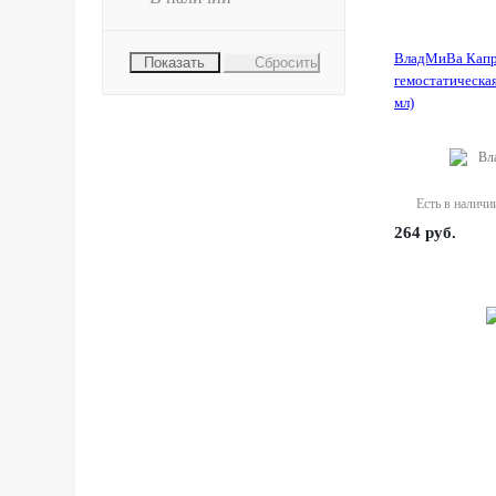
ВладМиВа Капр
Сбросить
гемостатическая
мл)
Вл
Есть в наличи
264
руб.