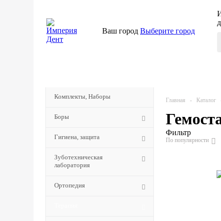
И
д
Ваш город
Выберите город
КАТАЛОГ
Комплекты, Наборы
Главная
-
Каталог
Гемост
Боры
Фильтр
Гигиена, защита
По популярности
Зуботехническая
лаборатория
Ортопедия
Терапия