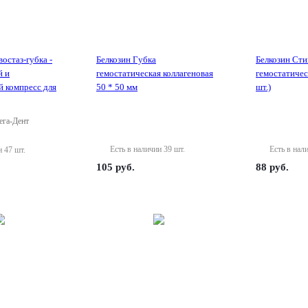
остаз-губка -
Белкозин Губка
Белкозин Сти
й и
гемостатическая коллагеновая
гемостатическ
й компресс для
50 * 50 мм
шт.)
га-Дент
Есть в наличии 39 шт.
Есть в нал
и 47 шт.
105
руб.
88
руб.