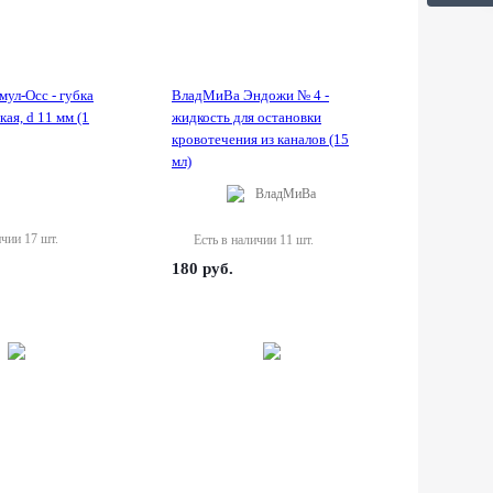
мул-Осс - губка
ВладМиВа Эндожи № 4 -
ая, d 11 мм (1
жидкость для остановки
кровотечения из каналов (15
мл)
ВладМиВа
ичии 17 шт.
Есть в наличии 11 шт.
180
руб.