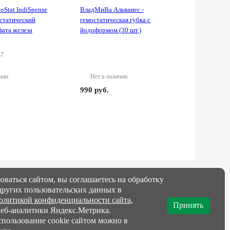
coStat IndiSpense
ВладМиВа Альванес -
остатический
гемостатическая губка с
фата железа
йодоформом (30 шт.)
47
чии
Нет в наличии
990
руб.
8 (800) 555-30-98
оваться сайтом, вы соглашаетесь на обработку
 других пользовательских данных в
8 (862)227-09-90
ЗАКАЗАТЬ ЗВОНОК
олитикой конфиденциальности сайта
,
Принять
веб-аналитики Яндекс.Метрика.
спользование cookie сайтом можно в