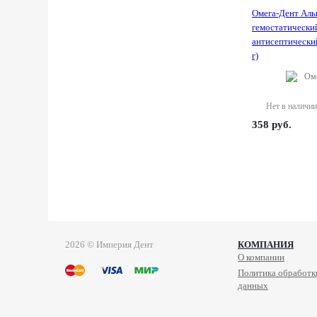
Омега-Дент Альг
гемостатически
антисептически
г)
Оме
Нет в наличии
358
руб.
2026 © Империя Дент
КОМПАНИЯ
О компании
Политика обработк
данных