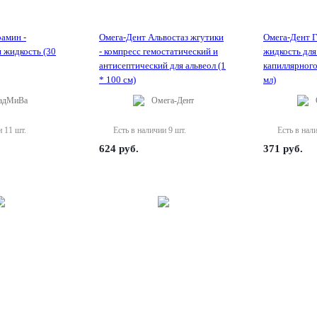
амин -
Омега-Дент Альвостаз жгутики
Омега-Дент Г
 жидкость (30
- компресс гемостатический и
жидкость для
антисептический для альвеол (1
капиллярного
* 100 см)
мл)
адМиВа
Омега-Дент
и 11 шт.
Есть в наличии 9 шт.
Есть в нал
624
руб.
371
руб.