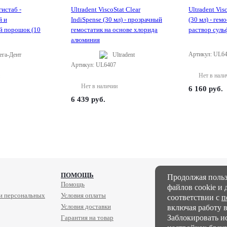
истаб -
Ultradent ViscoStat Clear
Ultradent Vis
й и
IndiSpense (30 мл) - прозрачный
(30 мл) - гем
й порошок (10
гемостатик на основе хлорида
раствор суль
алюминия
Артикул: UL6
га-Дент
Ultradent
Артикул: UL6407
Нет в нали
Нет в наличии
6 160
руб.
6 439
руб.
ПОМОЩЬ
Продолжая польз
Помощь
Производители
файлов cookie и
и персональных
Условия оплаты
соответствии с
п
Условия доставки
включая работу 
Заблокировать и
Гарантия на товар