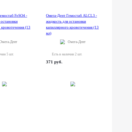
емостаб FeSO4 -
Омега-Дент Гемостаб ALCL3 -
 остановки
жидкость для остановки
 кровотечения (13
капиллярного кровотечения (13
мл)
Омега-Дент
Омега-Дент
ичии 5 шт.
Есть в наличии 2 шт.
371
руб.