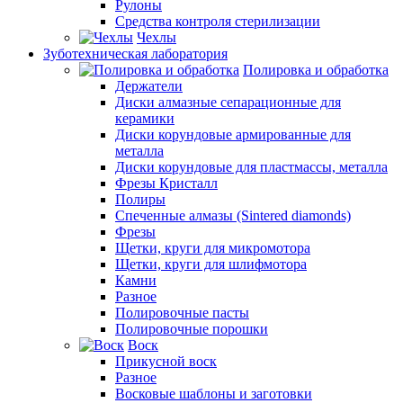
Рулоны
Средства контроля стерилизации
Чехлы
Зуботехническая лаборатория
Полировка и обработка
Держатели
Диски алмазные сепарационные для
керамики
Диски корундовые армированные для
металла
Диски корундовые для пластмассы, металла
Фрезы Кристалл
Полиры
Спеченные алмазы (Sintered diamonds)
Фрезы
Щетки, круги для микромотора
Щетки, круги для шлифмотора
Камни
Разное
Полировочные пасты
Полировочные порошки
Воск
Прикусной воск
Разное
Восковые шаблоны и заготовки