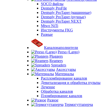
SOCO файлы
Dentsply ProFile
Dentsply ProTaper (машинные)
Dentsply ProTaper (ручные)
Dentsply ProTaper NEXT
Mtwo NiTi
Инструменты FKG
Разные
Каналонаполнители
Peeso (Largo)
Pluggers
Reamers
Spreaders
Аксессуары
Материалы
Распломбирование каналов
Девитализация и обработка пульпы
Лечение
Обработка каналов
Пломбирование каналов
Разное
Термогуттаперча