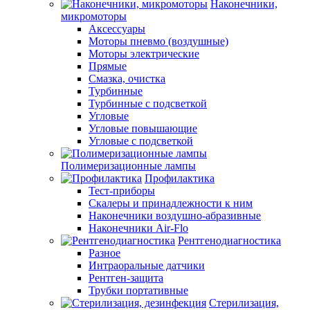
Наконечники,
микромоторы
Аксессуары
Моторы пневмо (воздушные)
Моторы электрические
Прямые
Смазка, очистка
Турбинные
Турбинные с подсветкой
Угловые
Угловые повышающие
Угловые с подсветкой
Полимеризационные лампы
Профилактика
Тест-приборы
Скалеры и принадлежности к ним
Наконечники воздушно-абразивные
Наконечники Air-Flo
Рентгенодиагностика
Разное
Интраоральные датчики
Рентген-защита
Трубки портативные
Стерилизация,