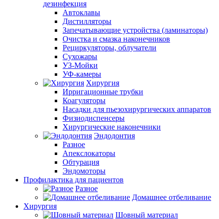
дезинфекция
Автоклавы
Дистилляторы
Запечатывающие устройства (ламинаторы)
Очистка и смазка наконечников
Рециркуляторы, облучатели
Сухожары
УЗ-Мойки
УФ-камеры
Хирургия
Ирригационные трубки
Коагуляторы
Насадки для пьезохирургических аппаратов
Физиодиспенсеры
Хирургические наконечники
Эндодонтия
Разное
Апекслокаторы
Обтурация
Эндомоторы
Профилактика для пациентов
Разное
Домашнее отбеливание
Хирургия
Шовный материал