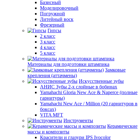
Базисный
Моделировочный
Погружной
Литейный воск
Фрезерный
Гипсы
2 класс
3 класс
4 класс
5 класс
Материалы для подготовки штампика
Замковые
крепления (аттачмены)
Искусственные зубы
АНИС Зубы 2-х слойные в бобинах
Yamahachi Gloria New Ace & Naperce (полные
гарнитуры)
Yamahachi New Ace / Million (20 гарнитуров в
боксах)
VITA MFT
Инструменты
Керамические
массы и композиты
Красители и глазури IPS Ivocolor