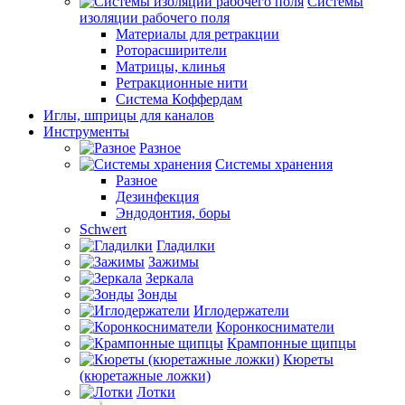
Системы
изоляции рабочего поля
Материалы для ретракции
Роторасширители
Матрицы, клинья
Ретракционные нити
Система Коффердам
Иглы, шприцы для каналов
Инструменты
Разное
Системы хранения
Разное
Дезинфекция
Эндодонтия, боры
Schwert
Гладилки
Зажимы
Зеркала
Зонды
Иглодержатели
Коронкосниматели
Крампонные щипцы
Кюреты
(кюретажные ложки)
Лотки