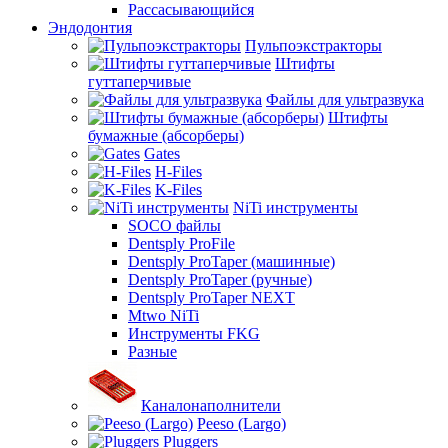
Рассасывающийся
Эндодонтия
Пульпоэкстракторы
Штифты
гуттаперчивые
Файлы для ультразвука
Штифты
бумажные (абсорберы)
Gates
H-Files
K-Files
NiTi инструменты
SOCO файлы
Dentsply ProFile
Dentsply ProTaper (машинные)
Dentsply ProTaper (ручные)
Dentsply ProTaper NEXT
Mtwo NiTi
Инструменты FKG
Разные
Каналонаполнители
Peeso (Largo)
Pluggers