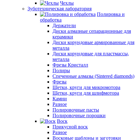
Чехлы
Зуботехническая лаборатория
Полировка и
обработка
Держатели
Диски алмазные сепарационные для
керамики
Диски корундовые армированные для
металла
Диски корундовые для пластмассы,
металла
Фрезы Кристалл
Полиры
Спеченные алмазы (Sintered diamonds)
Фрезы
Щетки, круги для микромотора
Щетки, круги для шлифмотора
Камни
Разное
Полировочные пасты
Полировочные порошки
Воск
Прикусной воск
Разное
Восковые шаблоны и заготовки