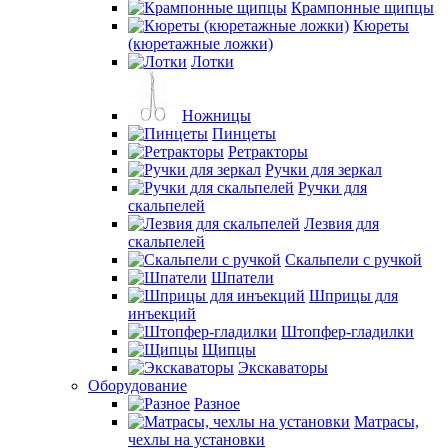
Крампонные щипцы
Кюреты
(кюретажные ложки)
Лотки
Ножницы
Пинцеты
Ретракторы
Ручки для зеркал
Ручки для
скальпелей
Лезвия для
скальпелей
Скальпели с ручкой
Шпатели
Шприцы для
инъекций
Штопфер-гладилки
Щипцы
Экскаваторы
Оборудование
Разное
Матрасы,
чехлы на установки