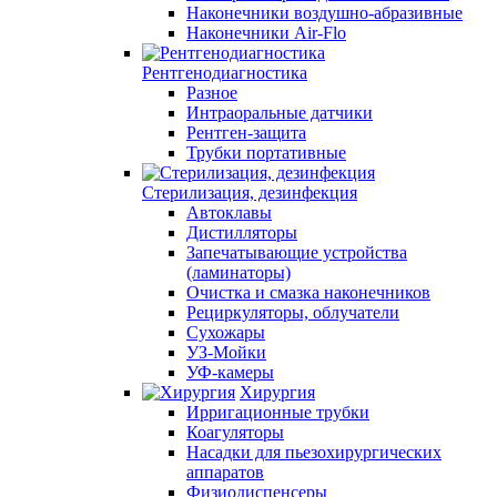
Наконечники воздушно-абразивные
Наконечники Air-Flo
Рентгенодиагностика
Разное
Интраоральные датчики
Рентген-защита
Трубки портативные
Стерилизация, дезинфекция
Автоклавы
Дистилляторы
Запечатывающие устройства
(ламинаторы)
Очистка и смазка наконечников
Рециркуляторы, облучатели
Сухожары
УЗ-Мойки
УФ-камеры
Хирургия
Ирригационные трубки
Коагуляторы
Насадки для пьезохирургических
аппаратов
Физиодиспенсеры