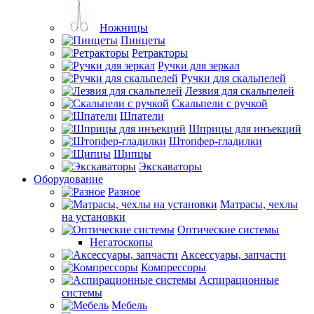
Ножницы
Пинцеты
Ретракторы
Ручки для зеркал
Ручки для скальпелей
Лезвия для скальпелей
Скальпели с ручкой
Шпатели
Шприцы для инъекций
Штопфер-гладилки
Щипцы
Экскаваторы
Оборудование
Разное
Матрасы, чехлы
на установки
Оптические системы
Негатоскопы
Аксессуары, запчасти
Компрессоры
Аспирационные
системы
Мебель