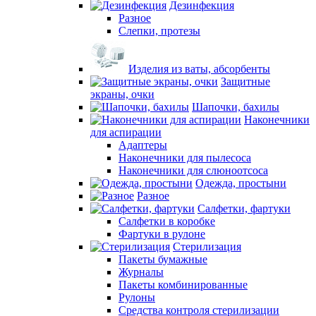
Дезинфекция
Разное
Слепки, протезы
Изделия из ваты, абсорбенты
Защитные
экраны, очки
Шапочки, бахилы
Наконечники
для аспирации
Адаптеры
Наконечники для пылесоса
Наконечники для слюноотсоса
Одежда, простыни
Разное
Салфетки, фартуки
Салфетки в коробке
Фартуки в рулоне
Стерилизация
Пакеты бумажные
Журналы
Пакеты комбинированные
Рулоны
Средства контроля стерилизации