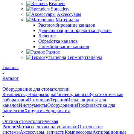
Reamers
Spreaders
Аксессуары
Материалы
Распломбирование каналов
Девитализация и обработка пульпы
Лечение
Обработка каналов
Пломбирование каналов
Разное
Термогуттаперча
Главная
-
Каталог
-
Оборудование для стоматологии
Комплекты, Наборы
Боры
Гигиена, защита
Зуботехническая
лаборатория
Ортопедия
Терапия
Иглы, шприцы для
каналов
Инструменты
Оборудование
Профилактика для
пациентов
Хирургия
Эндодонтия
-
Оптика стоматологическая
Разное
Матрасы, чехлы на установки
Оптические
системы
Аксессуары, запчасти
Компрессоры
Аспирационные