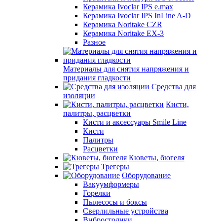
Керамика Ivoclar IPS e.max
Керамика Ivoclar IPS InLine A-D
Керамика Noritake CZR
Керамика Noritake EX-3
Разное
Материалы для снятия напряжения и
придания гладкости
Средства для
изоляции
Кисти,
палитры, расцветки
Кисти и аксессуары Smile Line
Кисти
Палитры
Расцветки
Кюветы, бюгеля
Трегеры
Оборудование
Вакуумформеры
Горелки
Пылесосы и боксы
Сверлильные устройства
Вибростолики