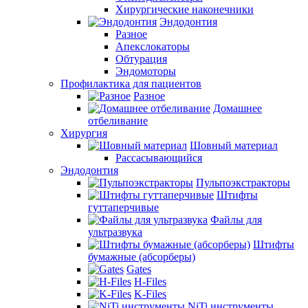
Хирургические наконечники
Эндодонтия
Разное
Апекслокаторы
Обтурация
Эндомоторы
Профилактика для пациентов
Разное
Домашнее
отбеливание
Хирургия
Шовный материал
Рассасывающийся
Эндодонтия
Пульпоэкстракторы
Штифты
гуттаперчивые
Файлы для
ультразвука
Штифты
бумажные (абсорберы)
Gates
H-Files
K-Files
NiTi инструменты