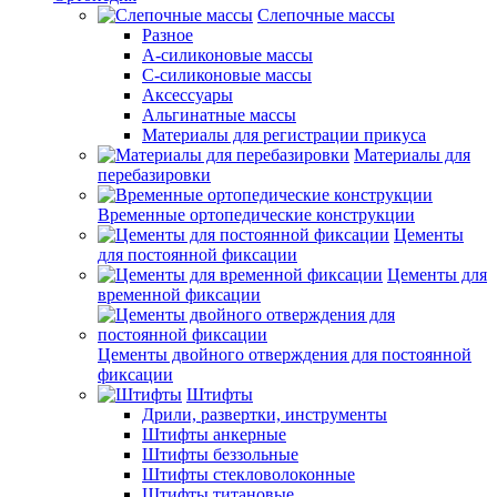
Слепочные массы
Разное
А-силиконовые массы
С-силиконовые массы
Аксессуары
Альгинатные массы
Материалы для регистрации прикуса
Материалы для
перебазировки
Временные ортопедические конструкции
Цементы
для постоянной фиксации
Цементы для
временной фиксации
Цементы двойного отверждения для постоянной
фиксации
Штифты
Дрили, развертки, инструменты
Штифты анкерные
Штифты беззольные
Штифты стекловолоконные
Штифты титановые