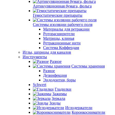
Артикуляционная бумага, фольга
Гемостатические препараты
Системы изоляции рабочего поля
Материалы для ретракции
Роторасширители
Матрицы, клинья
Ретракционные нити
Система Коффердам
Иглы, шприцы для каналов
Инструменты
Разное
Системы хранения
Разное
Дезинфекция
Эндодонтия, боры
Schwert
Гладилки
Зажимы
Зеркала
Зонды
Иглодержатели
Коронкосниматели