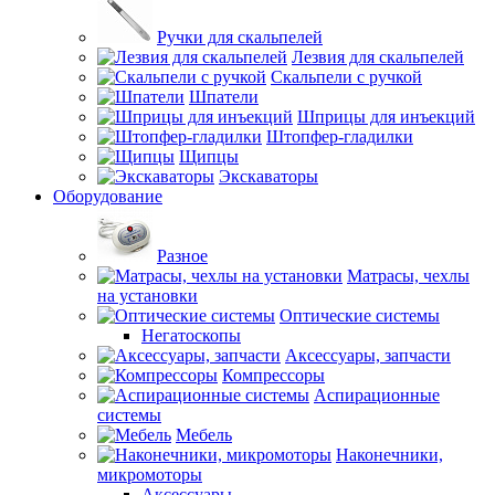
Ручки для скальпелей
Лезвия для скальпелей
Скальпели с ручкой
Шпатели
Шприцы для инъекций
Штопфер-гладилки
Щипцы
Экскаваторы
Оборудование
Разное
Матрасы, чехлы
на установки
Оптические системы
Негатоскопы
Аксессуары, запчасти
Компрессоры
Аспирационные
системы
Мебель
Наконечники,
микромоторы
Аксессуары