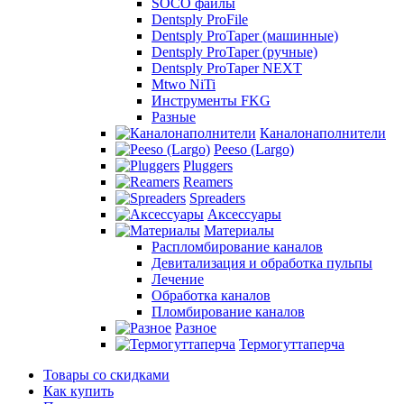
SOCO файлы
Dentsply ProFile
Dentsply ProTaper (машинные)
Dentsply ProTaper (ручные)
Dentsply ProTaper NEXT
Mtwo NiTi
Инструменты FKG
Разные
Каналонаполнители
Peeso (Largo)
Pluggers
Reamers
Spreaders
Аксессуары
Материалы
Распломбирование каналов
Девитализация и обработка пульпы
Лечение
Обработка каналов
Пломбирование каналов
Разное
Термогуттаперча
Товары со скидками
Как купить