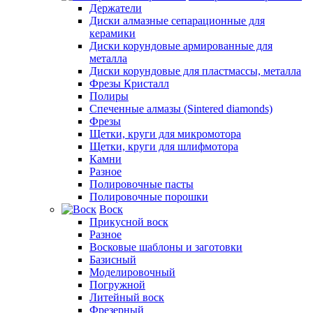
Держатели
Диски алмазные сепарационные для
керамики
Диски корундовые армированные для
металла
Диски корундовые для пластмассы, металла
Фрезы Кристалл
Полиры
Спеченные алмазы (Sintered diamonds)
Фрезы
Щетки, круги для микромотора
Щетки, круги для шлифмотора
Камни
Разное
Полировочные пасты
Полировочные порошки
Воск
Прикусной воск
Разное
Восковые шаблоны и заготовки
Базисный
Моделировочный
Погружной
Литейный воск
Фрезерный