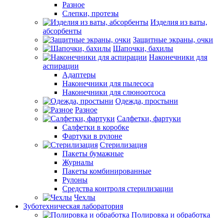
Разное
Слепки, протезы
Изделия из ваты,
абсорбенты
Защитные экраны, очки
Шапочки, бахилы
Наконечники для
аспирации
Адаптеры
Наконечники для пылесоса
Наконечники для слюноотсоса
Одежда, простыни
Разное
Салфетки, фартуки
Салфетки в коробке
Фартуки в рулоне
Стерилизация
Пакеты бумажные
Журналы
Пакеты комбинированные
Рулоны
Средства контроля стерилизации
Чехлы
Зуботехническая лаборатория
Полировка и обработка