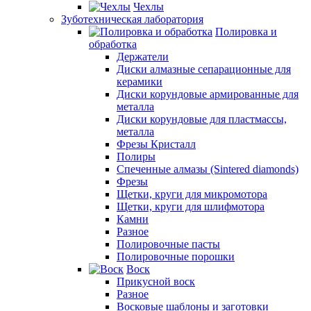
Чехлы
Зуботехническая лаборатория
Полировка и
обработка
Держатели
Диски алмазные сепарационные для
керамики
Диски корундовые армированные для
металла
Диски корундовые для пластмассы,
металла
Фрезы Кристалл
Полиры
Спеченные алмазы (Sintered diamonds)
Фрезы
Щетки, круги для микромотора
Щетки, круги для шлифмотора
Камни
Разное
Полировочные пасты
Полировочные порошки
Воск
Прикусной воск
Разное
Восковые шаблоны и заготовки