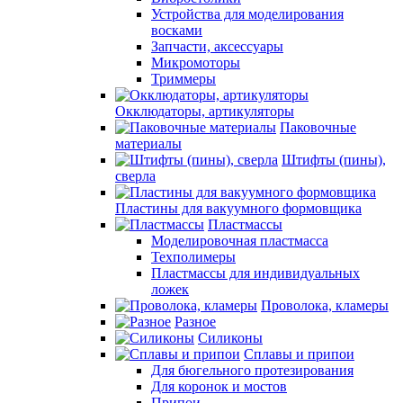
Устройства для моделирования
восками
Запчасти, аксессуары
Микромоторы
Триммеры
Окклюдаторы, артикуляторы
Паковочные
материалы
Штифты (пины),
сверла
Пластины для вакуумного формовщика
Пластмассы
Моделировочная пластмасса
Техполимеры
Пластмассы для индивидуальных
ложек
Проволока, кламеры
Разное
Силиконы
Сплавы и припои
Для бюгельного протезирования
Для коронок и мостов
Припои