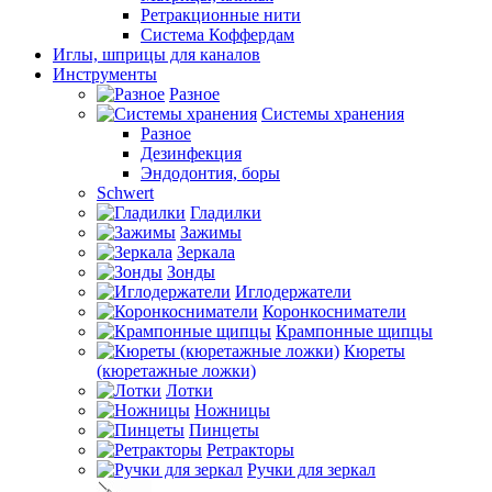
Ретракционные нити
Система Коффердам
Иглы, шприцы для каналов
Инструменты
Разное
Системы хранения
Разное
Дезинфекция
Эндодонтия, боры
Schwert
Гладилки
Зажимы
Зеркала
Зонды
Иглодержатели
Коронкосниматели
Крампонные щипцы
Кюреты
(кюретажные ложки)
Лотки
Ножницы
Пинцеты
Ретракторы
Ручки для зеркал