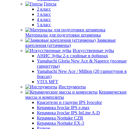
Гипсы
2 класс
3 класс
4 класс
5 класс
Материалы для подготовки штампика
Замковые
крепления (аттачмены)
Искусственные зубы
АНИС Зубы 2-х слойные в бобинах
Yamahachi Gloria New Ace & Naperce (полные
гарнитуры)
Yamahachi New Ace / Million (20 гарнитуров в
боксах)
VITA MFT
Инструменты
Керамические
массы и композиты
Красители и глазури IPS Ivocolor
Керамика Ivoclar IPS e.max
Керамика Ivoclar IPS InLine A-D
Керамика Noritake CZR
Керамика Noritake EX-3
Разное