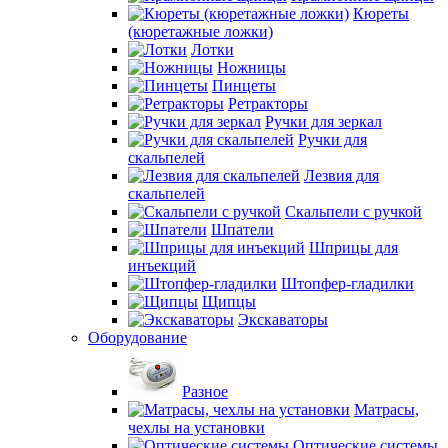
Кюреты
(кюретажные ложки)
Лотки
Ножницы
Пинцеты
Ретракторы
Ручки для зеркал
Ручки для
скальпелей
Лезвия для
скальпелей
Скальпели с ручкой
Шпатели
Шприцы для
инъекций
Штопфер-гладилки
Щипцы
Экскаваторы
Оборудование
Разное
Матрасы,
чехлы на установки
Оптические системы