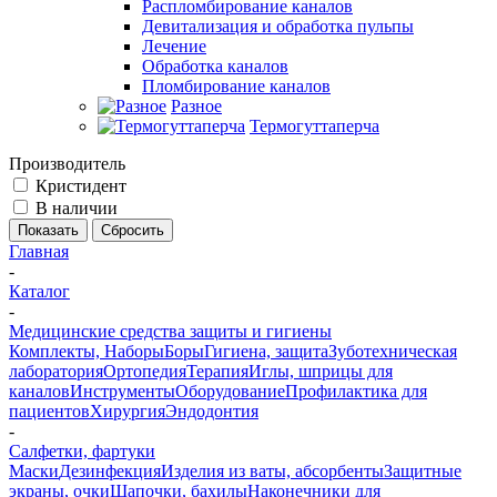
Распломбирование каналов
Девитализация и обработка пульпы
Лечение
Обработка каналов
Пломбирование каналов
Разное
Термогуттаперча
Производитель
Кристидент
В наличии
Сбросить
Главная
-
Каталог
-
Медицинские средства защиты и гигиены
Комплекты, Наборы
Боры
Гигиена, защита
Зуботехническая
лаборатория
Ортопедия
Терапия
Иглы, шприцы для
каналов
Инструменты
Оборудование
Профилактика для
пациентов
Хирургия
Эндодонтия
-
Салфетки, фартуки
Маски
Дезинфекция
Изделия из ваты, абсорбенты
Защитные
экраны, очки
Шапочки, бахилы
Наконечники для