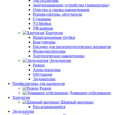
Дистилляторы
Запечатывающие устройства (ламинаторы)
Очистка и смазка наконечников
Рециркуляторы, облучатели
Сухожары
УЗ-Мойки
УФ-камеры
Хирургия
Ирригационные трубки
Коагуляторы
Насадки для пьезохирургических аппаратов
Физиодиспенсеры
Хирургические наконечники
Эндодонтия
Разное
Апекслокаторы
Обтурация
Эндомоторы
Профилактика для пациентов
Разное
Домашнее отбеливание
Хирургия
Шовный материал
Рассасывающийся
Эндодонтия