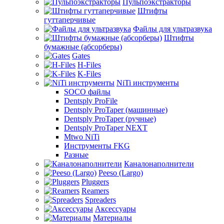
Пульпоэкстракторы
Штифты
гуттаперчивые
Файлы для ультразвука
Штифты
бумажные (абсорберы)
Gates
H-Files
K-Files
NiTi инструменты
SOCO файлы
Dentsply ProFile
Dentsply ProTaper (машинные)
Dentsply ProTaper (ручные)
Dentsply ProTaper NEXT
Mtwo NiTi
Инструменты FKG
Разные
Каналонаполнители
Peeso (Largo)
Pluggers
Reamers
Spreaders
Аксессуары
Материалы