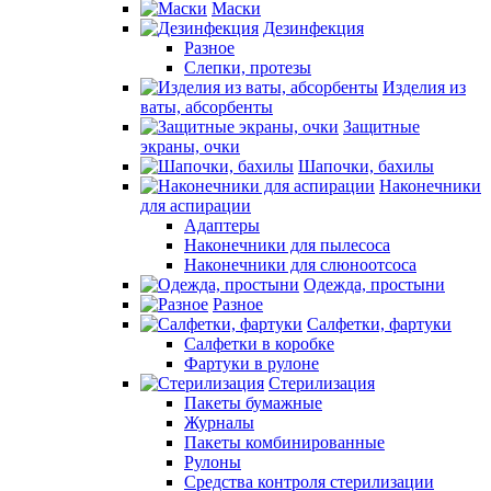
Маски
Дезинфекция
Разное
Слепки, протезы
Изделия из
ваты, абсорбенты
Защитные
экраны, очки
Шапочки, бахилы
Наконечники
для аспирации
Адаптеры
Наконечники для пылесоса
Наконечники для слюноотсоса
Одежда, простыни
Разное
Салфетки, фартуки
Салфетки в коробке
Фартуки в рулоне
Стерилизация
Пакеты бумажные
Журналы
Пакеты комбинированные
Рулоны
Средства контроля стерилизации