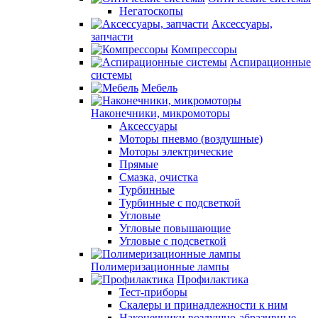
Негатоскопы
Аксессуары,
запчасти
Компрессоры
Аспирационные
системы
Мебель
Наконечники, микромоторы
Аксессуары
Моторы пневмо (воздушные)
Моторы электрические
Прямые
Смазка, очистка
Турбинные
Турбинные с подсветкой
Угловые
Угловые повышающие
Угловые с подсветкой
Полимеризационные лампы
Профилактика
Тест-приборы
Скалеры и принадлежности к ним
Наконечники воздушно-абразивные