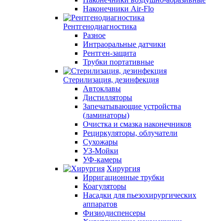
Наконечники Air-Flo
Рентгенодиагностика
Разное
Интраоральные датчики
Рентген-защита
Трубки портативные
Стерилизация, дезинфекция
Автоклавы
Дистилляторы
Запечатывающие устройства
(ламинаторы)
Очистка и смазка наконечников
Рециркуляторы, облучатели
Сухожары
УЗ-Мойки
УФ-камеры
Хирургия
Ирригационные трубки
Коагуляторы
Насадки для пьезохирургических
аппаратов
Физиодиспенсеры