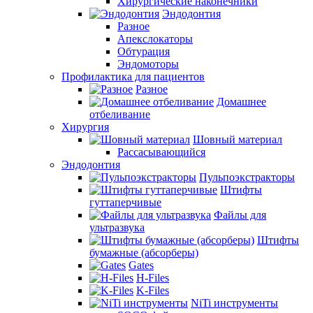
Хирургические наконечники
Эндодонтия
Разное
Апекслокаторы
Обтурация
Эндомоторы
Профилактика для пациентов
Разное
Домашнее
отбеливание
Хирургия
Шовный материал
Рассасывающийся
Эндодонтия
Пульпоэкстракторы
Штифты
гуттаперчивые
Файлы для
ультразвука
Штифты
бумажные (абсорберы)
Gates
H-Files
K-Files
NiTi инструменты