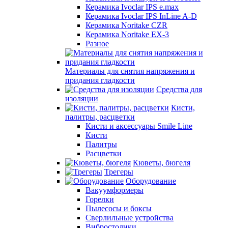
Керамика Ivoclar IPS e.max
Керамика Ivoclar IPS InLine A-D
Керамика Noritake CZR
Керамика Noritake EX-3
Разное
Материалы для снятия напряжения и
придания гладкости
Средства для
изоляции
Кисти,
палитры, расцветки
Кисти и аксессуары Smile Line
Кисти
Палитры
Расцветки
Кюветы, бюгеля
Трегеры
Оборудование
Вакуумформеры
Горелки
Пылесосы и боксы
Сверлильные устройства
Вибростолики