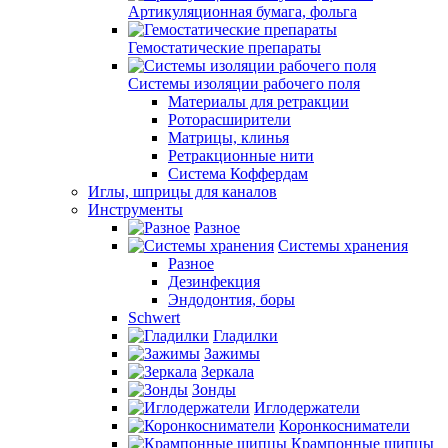
Артикуляционная бумага, фольга
Гемостатические препараты
Системы изоляции рабочего поля
Материалы для ретракции
Роторасширители
Матрицы, клинья
Ретракционные нити
Система Коффердам
Иглы, шприцы для каналов
Инструменты
Разное
Системы хранения
Разное
Дезинфекция
Эндодонтия, боры
Schwert
Гладилки
Зажимы
Зеркала
Зонды
Иглодержатели
Коронкосниматели
Крампонные щипцы