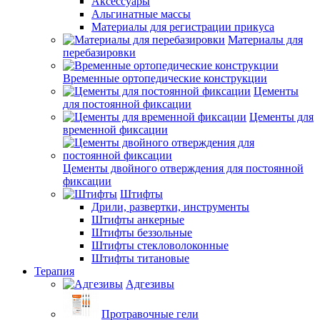
Аксессуары
Альгинатные массы
Материалы для регистрации прикуса
Материалы для
перебазировки
Временные ортопедические конструкции
Цементы
для постоянной фиксации
Цементы для
временной фиксации
Цементы двойного отверждения для постоянной
фиксации
Штифты
Дрили, развертки, инструменты
Штифты анкерные
Штифты беззольные
Штифты стекловолоконные
Штифты титановые
Терапия
Адгезивы
Протравочные гели