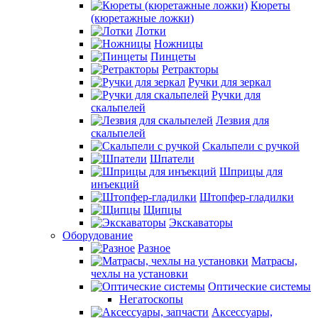
Кюреты
(кюретажные ложки)
Лотки
Ножницы
Пинцеты
Ретракторы
Ручки для зеркал
Ручки для
скальпелей
Лезвия для
скальпелей
Скальпели с ручкой
Шпатели
Шприцы для
инъекций
Штопфер-гладилки
Щипцы
Экскаваторы
Оборудование
Разное
Матрасы,
чехлы на установки
Оптические системы
Негатоскопы
Аксессуары,