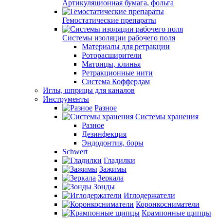
Артикуляционная бумага, фольга
Гемостатические препараты
Системы изоляции рабочего поля
Материалы для ретракции
Роторасширители
Матрицы, клинья
Ретракционные нити
Система Коффердам
Иглы, шприцы для каналов
Инструменты
Разное
Системы хранения
Разное
Дезинфекция
Эндодонтия, боры
Schwert
Гладилки
Зажимы
Зеркала
Зонды
Иглодержатели
Коронкосниматели
Крампонные щипцы