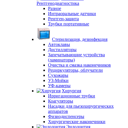
Рентгенодиагностика
Разное
Интраоральные датчики
Рентген-защита
Трубки портативные
Стерилизация, дезинфекция
Автоклавы
Дистилляторы
Запечатывающие устройства
(ламинаторы)
Очистка и смазка наконечников
Рециркуляторы, облучатели
Сухожары
УЗ-Мойки
УФ-камеры
Хирургия
Ирригационные трубки
Коагуляторы
Насадки для пьезохирургических
аппаратов
Физиодиспенсеры
Хирургические наконечники
Эндодонтия