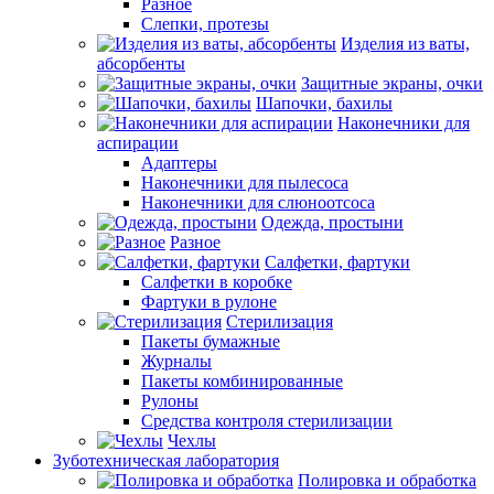
Разное
Слепки, протезы
Изделия из ваты,
абсорбенты
Защитные экраны, очки
Шапочки, бахилы
Наконечники для
аспирации
Адаптеры
Наконечники для пылесоса
Наконечники для слюноотсоса
Одежда, простыни
Разное
Салфетки, фартуки
Салфетки в коробке
Фартуки в рулоне
Стерилизация
Пакеты бумажные
Журналы
Пакеты комбинированные
Рулоны
Средства контроля стерилизации
Чехлы
Зуботехническая лаборатория
Полировка и обработка