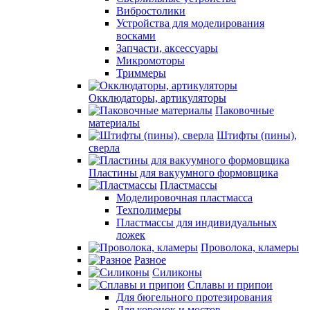
Вибростолики
Устройства для моделирования
восками
Запчасти, аксессуары
Микромоторы
Триммеры
Окклюдаторы, артикуляторы
Паковочные
материалы
Штифты (пины),
сверла
Пластины для вакуумного формовщика
Пластмассы
Моделировочная пластмасса
Техполимеры
Пластмассы для индивидуальных
ложек
Проволока, кламеры
Разное
Силиконы
Сплавы и припои
Для бюгельного протезирования
Для коронок и мостов