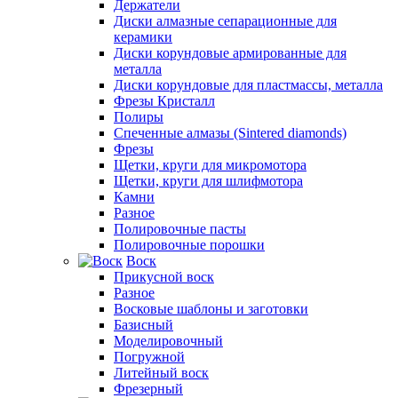
Держатели
Диски алмазные сепарационные для
керамики
Диски корундовые армированные для
металла
Диски корундовые для пластмассы, металла
Фрезы Кристалл
Полиры
Спеченные алмазы (Sintered diamonds)
Фрезы
Щетки, круги для микромотора
Щетки, круги для шлифмотора
Камни
Разное
Полировочные пасты
Полировочные порошки
Воск
Прикусной воск
Разное
Восковые шаблоны и заготовки
Базисный
Моделировочный
Погружной
Литейный воск
Фрезерный