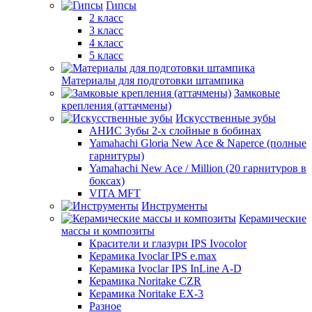
Гипсы
2 класс
3 класс
4 класс
5 класс
Материалы для подготовки штампика
Замковые
крепления (аттачмены)
Искусственные зубы
АНИС Зубы 2-х слойные в бобинах
Yamahachi Gloria New Ace & Naperce (полные
гарнитуры)
Yamahachi New Ace / Million (20 гарнитуров в
боксах)
VITA MFT
Инструменты
Керамические
массы и композиты
Красители и глазури IPS Ivocolor
Керамика Ivoclar IPS e.max
Керамика Ivoclar IPS InLine A-D
Керамика Noritake CZR
Керамика Noritake EX-3
Разное