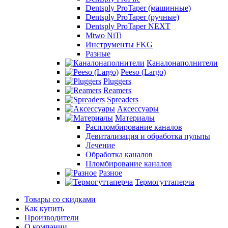
Dentsply ProTaper (машинные)
Dentsply ProTaper (ручные)
Dentsply ProTaper NEXT
Mtwo NiTi
Инструменты FKG
Разные
Каналонаполнители
Peeso (Largo)
Pluggers
Reamers
Spreaders
Аксессуары
Материалы
Распломбирование каналов
Девитализация и обработка пульпы
Лечение
Обработка каналов
Пломбирование каналов
Разное
Термогуттаперча
Товары со скидками
Как купить
Производители
О компании