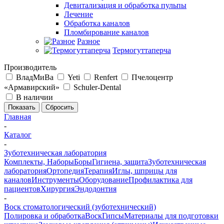
Девитализация и обработка пульпы
Лечение
Обработка каналов
Пломбирование каналов
Разное
Термогуттаперча
Производитель
ВладМиВа
Yeti
Renfert
Пчелоцентр
«Армавирский»
Schuler-Dental
В наличии
Сбросить
Главная
-
Каталог
-
Зуботехническая лаборатория
Комплекты, Наборы
Боры
Гигиена, защита
Зуботехническая
лаборатория
Ортопедия
Терапия
Иглы, шприцы для
каналов
Инструменты
Оборудование
Профилактика для
пациентов
Хирургия
Эндодонтия
-
Воск стоматологический (зуботехнический)
Полировка и обработка
Воск
Гипсы
Материалы для подготовки