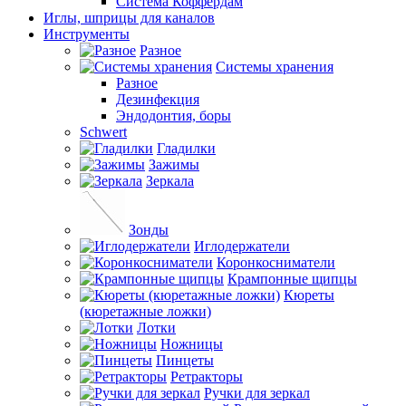
Система Коффердам
Иглы, шприцы для каналов
Инструменты
Разное
Системы хранения
Разное
Дезинфекция
Эндодонтия, боры
Schwert
Гладилки
Зажимы
Зеркала
Зонды
Иглодержатели
Коронкосниматели
Крампонные щипцы
Кюреты
(кюретажные ложки)
Лотки
Ножницы
Пинцеты
Ретракторы
Ручки для зеркал