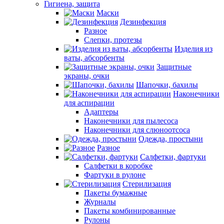
Гигиена, защита
Маски
Дезинфекция
Разное
Слепки, протезы
Изделия из
ваты, абсорбенты
Защитные
экраны, очки
Шапочки, бахилы
Наконечники
для аспирации
Адаптеры
Наконечники для пылесоса
Наконечники для слюноотсоса
Одежда, простыни
Разное
Салфетки, фартуки
Салфетки в коробке
Фартуки в рулоне
Стерилизация
Пакеты бумажные
Журналы
Пакеты комбинированные
Рулоны