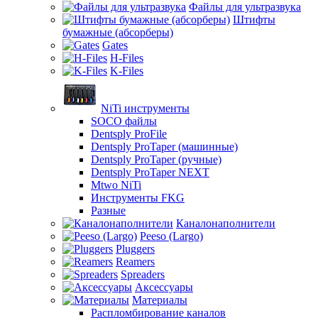
Файлы для ультразвука
Штифты
бумажные (абсорберы)
Gates
H-Files
K-Files
NiTi инструменты
SOCO файлы
Dentsply ProFile
Dentsply ProTaper (машинные)
Dentsply ProTaper (ручные)
Dentsply ProTaper NEXT
Mtwo NiTi
Инструменты FKG
Разные
Каналонаполнители
Peeso (Largo)
Pluggers
Reamers
Spreaders
Аксессуары
Материалы
Распломбирование каналов