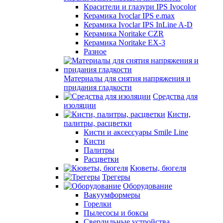
Красители и глазури IPS Ivocolor
Керамика Ivoclar IPS e.max
Керамика Ivoclar IPS InLine A-D
Керамика Noritake CZR
Керамика Noritake EX-3
Разное
Материалы для снятия напряжения и
придания гладкости
Средства для
изоляции
Кисти,
палитры, расцветки
Кисти и аксессуары Smile Line
Кисти
Палитры
Расцветки
Кюветы, бюгеля
Трегеры
Оборудование
Вакуумформеры
Горелки
Пылесосы и боксы
Сверлильные устройства