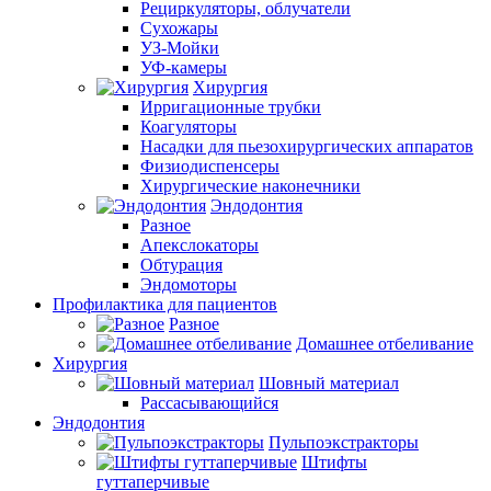
Рециркуляторы, облучатели
Сухожары
УЗ-Мойки
УФ-камеры
Хирургия
Ирригационные трубки
Коагуляторы
Насадки для пьезохирургических аппаратов
Физиодиспенсеры
Хирургические наконечники
Эндодонтия
Разное
Апекслокаторы
Обтурация
Эндомоторы
Профилактика для пациентов
Разное
Домашнее отбеливание
Хирургия
Шовный материал
Рассасывающийся
Эндодонтия
Пульпоэкстракторы
Штифты
гуттаперчивые