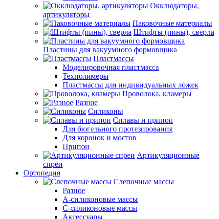
Окклюдаторы,
артикуляторы
Паковочные материалы
Штифты (пины), сверла
Пластины для вакуумного формовщика
Пластмассы
Моделировочная пластмасса
Техполимеры
Пластмассы для индивидуальных ложек
Проволока, кламеры
Разное
Силиконы
Сплавы и припои
Для бюгельного протезирования
Для коронок и мостов
Припои
Артикуляционные
спреи
Ортопедия
Слепочные массы
Разное
А-силиконовые массы
С-силиконовые массы
Аксессуары