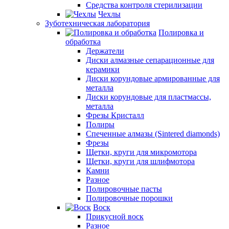
Средства контроля стерилизации
Чехлы
Зуботехническая лаборатория
Полировка и
обработка
Держатели
Диски алмазные сепарационные для
керамики
Диски корундовые армированные для
металла
Диски корундовые для пластмассы,
металла
Фрезы Кристалл
Полиры
Спеченные алмазы (Sintered diamonds)
Фрезы
Щетки, круги для микромотора
Щетки, круги для шлифмотора
Камни
Разное
Полировочные пасты
Полировочные порошки
Воск
Прикусной воск
Разное