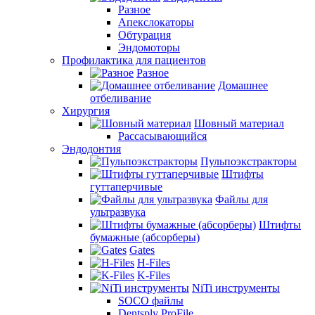
Разное
Апекслокаторы
Обтурация
Эндомоторы
Профилактика для пациентов
Разное
Домашнее
отбеливание
Хирургия
Шовный материал
Рассасывающийся
Эндодонтия
Пульпоэкстракторы
Штифты
гуттаперчивые
Файлы для
ультразвука
Штифты
бумажные (абсорберы)
Gates
H-Files
K-Files
NiTi инструменты
SOCO файлы
Dentsply ProFile