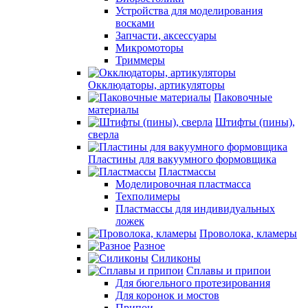
Устройства для моделирования
восками
Запчасти, аксессуары
Микромоторы
Триммеры
Окклюдаторы, артикуляторы
Паковочные
материалы
Штифты (пины),
сверла
Пластины для вакуумного формовщика
Пластмассы
Моделировочная пластмасса
Техполимеры
Пластмассы для индивидуальных
ложек
Проволока, кламеры
Разное
Силиконы
Сплавы и припои
Для бюгельного протезирования
Для коронок и мостов
Припои