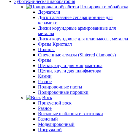
Зуботехническая лаборатория
Полировка и обработка
Держатели
Диски алмазные сепарационные для
керамики
Диски корундовые армированные для
металла
Диски корундовые для пластмассы, металла
Фрезы Кристалл
Полиры
Спеченные алмазы (Sintered diamonds)
Фрезы
Щетки, круги для микромотора
Щетки, круги для шлифмотора
Камни
Разное
Полировочные пасты
Полировочные порошки
Воск
Прикусной воск
Разное
Восковые шаблоны и заготовки
Базисный
Моделировочный
Погружной