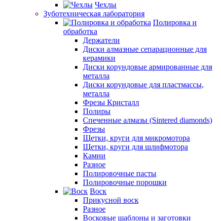
Чехлы
Зуботехническая лаборатория
Полировка и
обработка
Держатели
Диски алмазные сепарационные для
керамики
Диски корундовые армированные для
металла
Диски корундовые для пластмассы,
металла
Фрезы Кристалл
Полиры
Спеченные алмазы (Sintered diamonds)
Фрезы
Щетки, круги для микромотора
Щетки, круги для шлифмотора
Камни
Разное
Полировочные пасты
Полировочные порошки
Воск
Прикусной воск
Разное
Восковые шаблоны и заготовки