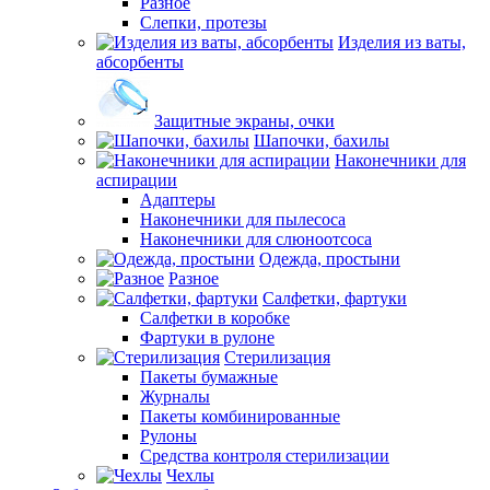
Разное
Слепки, протезы
Изделия из ваты,
абсорбенты
Защитные экраны, очки
Шапочки, бахилы
Наконечники для
аспирации
Адаптеры
Наконечники для пылесоса
Наконечники для слюноотсоса
Одежда, простыни
Разное
Салфетки, фартуки
Салфетки в коробке
Фартуки в рулоне
Стерилизация
Пакеты бумажные
Журналы
Пакеты комбинированные
Рулоны
Средства контроля стерилизации
Чехлы