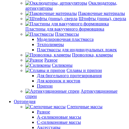
Окклюдаторы,
артикуляторы
Паковочные материалы
Штифты (пины), сверла
Пластины для вакуумного формовщика
Пластмассы
Моделировочная пластмасса
Техполимеры
Пластмассы для индивидуальных ложек
Проволока, кламеры
Разное
Силиконы
Сплавы и припои
Для бюгельного протезирования
Для коронок и мостов
Припои
Артикуляционные
спреи
Ортопедия
Слепочные массы
Разное
А-силиконовые массы
С-силиконовые массы
Аксессуары