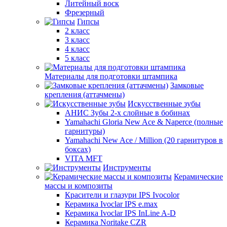
Литейный воск
Фрезерный
Гипсы
2 класс
3 класс
4 класс
5 класс
Материалы для подготовки штампика
Замковые
крепления (аттачмены)
Искусственные зубы
АНИС Зубы 2-х слойные в бобинах
Yamahachi Gloria New Ace & Naperce (полные
гарнитуры)
Yamahachi New Ace / Million (20 гарнитуров в
боксах)
VITA MFT
Инструменты
Керамические
массы и композиты
Красители и глазури IPS Ivocolor
Керамика Ivoclar IPS e.max
Керамика Ivoclar IPS InLine A-D
Керамика Noritake CZR