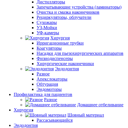
Дистилляторы
Запечатывающие устройства (ламинаторы)
Очистка и смазка наконечников
Рециркуляторы, облучатели
Сухожары
УЗ-Мойки
УФ-камеры
Хирургия
Ирригационные трубки
Коагуляторы
Насадки для пьезохирургических аппаратов
Физиодиспенсеры
Хирургические наконечники
Эндодонтия
Разное
Апекслокаторы
Обтурация
Эндомоторы
Профилактика для пациентов
Разное
Домашнее отбеливание
Хирургия
Шовный материал
Рассасывающийся
Эндодонтия