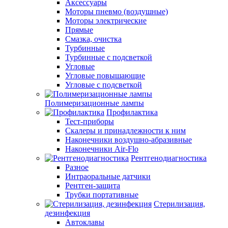
Аксессуары
Моторы пневмо (воздушные)
Моторы электрические
Прямые
Смазка, очистка
Турбинные
Турбинные с подсветкой
Угловые
Угловые повышающие
Угловые с подсветкой
Полимеризационные лампы
Профилактика
Тест-приборы
Скалеры и принадлежности к ним
Наконечники воздушно-абразивные
Наконечники Air-Flo
Рентгенодиагностика
Разное
Интраоральные датчики
Рентген-защита
Трубки портативные
Стерилизация,
дезинфекция
Автоклавы