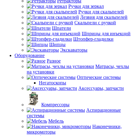
Ретракторы
Ручки для зеркал
Ручки для скальпелей
Лезвия для скальпелей
Скальпели с ручкой
Шпатели
Шприцы для инъекций
Штопфер-гладилки
Щипцы
Экскаваторы
Оборудование
Разное
Матрасы, чехлы
на установки
Оптические системы
Негатоскопы
Аксессуары, запчасти
Компрессоры
Аспирационные
системы
Мебель
Наконечники,
микромоторы