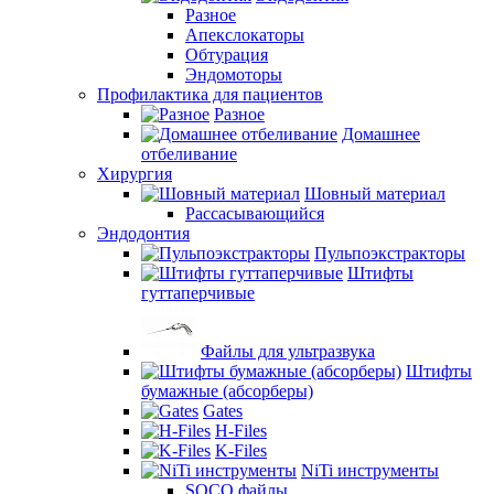
Разное
Апекслокаторы
Обтурация
Эндомоторы
Профилактика для пациентов
Разное
Домашнее
отбеливание
Хирургия
Шовный материал
Рассасывающийся
Эндодонтия
Пульпоэкстракторы
Штифты
гуттаперчивые
Файлы для ультразвука
Штифты
бумажные (абсорберы)
Gates
H-Files
K-Files
NiTi инструменты
SOCO файлы