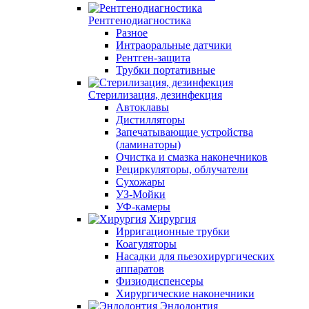
Рентгенодиагностика
Разное
Интраоральные датчики
Рентген-защита
Трубки портативные
Стерилизация, дезинфекция
Автоклавы
Дистилляторы
Запечатывающие устройства
(ламинаторы)
Очистка и смазка наконечников
Рециркуляторы, облучатели
Сухожары
УЗ-Мойки
УФ-камеры
Хирургия
Ирригационные трубки
Коагуляторы
Насадки для пьезохирургических
аппаратов
Физиодиспенсеры
Хирургические наконечники
Эндодонтия