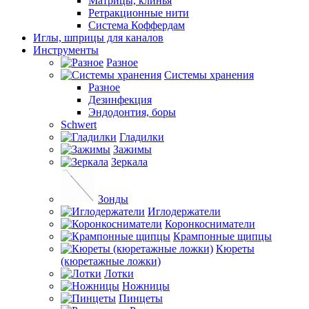
Матрицы, клинья
Ретракционные нити
Система Коффердам
Иглы, шприцы для каналов
Инструменты
Разное
Системы хранения
Разное
Дезинфекция
Эндодонтия, боры
Schwert
Гладилки
Зажимы
Зеркала
Зонды
Иглодержатели
Коронкосниматели
Крампонные щипцы
Кюреты
(кюретажные ложки)
Лотки
Ножницы
Пинцеты