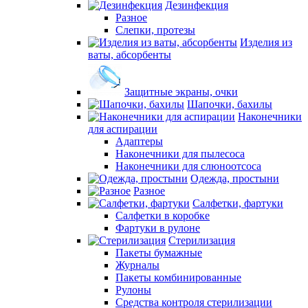
Дезинфекция
Разное
Слепки, протезы
Изделия из
ваты, абсорбенты
Защитные экраны, очки
Шапочки, бахилы
Наконечники
для аспирации
Адаптеры
Наконечники для пылесоса
Наконечники для слюноотсоса
Одежда, простыни
Разное
Салфетки, фартуки
Салфетки в коробке
Фартуки в рулоне
Стерилизация
Пакеты бумажные
Журналы
Пакеты комбинированные
Рулоны
Средства контроля стерилизации