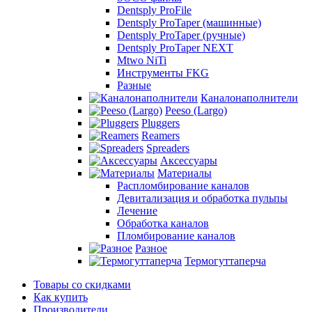
Dentsply ProFile
Dentsply ProTaper (машинные)
Dentsply ProTaper (ручные)
Dentsply ProTaper NEXT
Mtwo NiTi
Инструменты FKG
Разные
Каналонаполнители
Peeso (Largo)
Pluggers
Reamers
Spreaders
Аксессуары
Материалы
Распломбирование каналов
Девитализация и обработка пульпы
Лечение
Обработка каналов
Пломбирование каналов
Разное
Термогуттаперча
Товары со скидками
Как купить
Производители