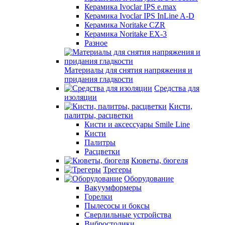
Керамика Ivoclar IPS e.max
Керамика Ivoclar IPS InLine A-D
Керамика Noritake CZR
Керамика Noritake EX-3
Разное
Материалы для снятия напряжения и
придания гладкости
Средства для
изоляции
Кисти,
палитры, расцветки
Кисти и аксессуары Smile Line
Кисти
Палитры
Расцветки
Кюветы, бюгеля
Трегеры
Оборудование
Вакуумформеры
Горелки
Пылесосы и боксы
Сверлильные устройства
Вибростолики