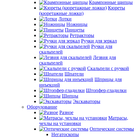
Крампонные щипцы
Кюреты
(кюретажные ложки)
Лотки
Ножницы
Пинцеты
Ретракторы
Ручки для зеркал
Ручки для
скальпелей
Лезвия для
скальпелей
Скальпели с ручкой
Шпатели
Шприцы для
инъекций
Штопфер-гладилки
Щипцы
Экскаваторы
Оборудование
Разное
Матрасы,
чехлы на установки
Оптические системы
Негатоскопы