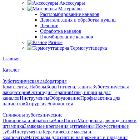
Аксессуары
Материалы
Распломбирование каналов
Девитализация и обработка пульпы
Лечение
Обработка каналов
Пломбирование каналов
Разное
Термогуттаперча
Главная
-
Каталог
-
Зуботехническая лаборатория
Комплекты, Наборы
Боры
Гигиена, защита
Зуботехническая
лаборатория
Ортопедия
Терапия
Иглы, шприцы для
каналов
Инструменты
Оборудование
Профилактика для
пациентов
Хирургия
Эндодонтия
-
Силиконы зуботехнические
Полировка и обработка
Воск
Гипсы
Материалы для подготовки
штампика
Замковые крепления (аттачмены)
Искусственные
зубы
Инструменты
Керамические массы и
композиты
Материалы для снятия напряжения и придания