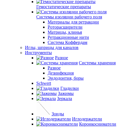
Гемостатические препараты
Системы изоляции рабочего поля
Материалы для ретракции
Роторасширители
Матрицы, клинья
Ретракционные нити
Система Коффердам
Иглы, шприцы для каналов
Инструменты
Разное
Системы хранения
Разное
Дезинфекция
Эндодонтия, боры
Schwert
Гладилки
Зажимы
Зеркала
Зонды
Иглодержатели
Коронкосниматели