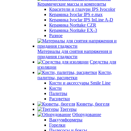
Керамические массы и композиты
Красители и глазури IPS Ivocolor
Керамика Ivoclar IPS e.max
Керамика Ivoclar IPS InLine A-D
Керамика Noritake CZR
Керамика Noritake EX-3
Разное
Материалы для снятия напряжения и
придания гладкости
Средства для
изоляции
Кисти,
палитры, расцветки
Кисти и аксессуары Smile Line
Кисти
Палитры
Расцветки
Кюветы, бюгеля
Трегеры
Оборудование
Вакуумформеры
Горелки
Пылесосы и боксы