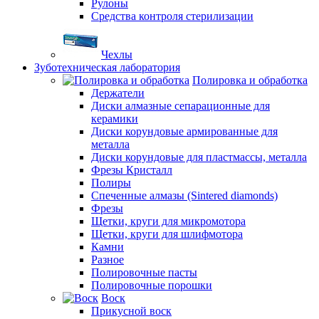
Рулоны
Средства контроля стерилизации
Чехлы
Зуботехническая лаборатория
Полировка и обработка
Держатели
Диски алмазные сепарационные для
керамики
Диски корундовые армированные для
металла
Диски корундовые для пластмассы, металла
Фрезы Кристалл
Полиры
Спеченные алмазы (Sintered diamonds)
Фрезы
Щетки, круги для микромотора
Щетки, круги для шлифмотора
Камни
Разное
Полировочные пасты
Полировочные порошки
Воск
Прикусной воск