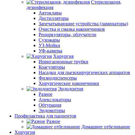
Стерилизация,
дезинфекция
Автоклавы
Дистилляторы
Запечатывающие устройства (ламинаторы)
Очистка и смазка наконечников
Рециркуляторы, облучатели
Сухожары
УЗ-Мойки
УФ-камеры
Хирургия
Ирригационные трубки
Коагуляторы
Насадки для пьезохирургических аппаратов
Физиодиспенсеры
Хирургические наконечники
Эндодонтия
Разное
Апекслокаторы
Обтурация
Эндомоторы
Профилактика для пациентов
Разное
Домашнее отбеливание
Хирургия