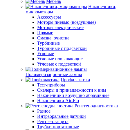
Мебель
Наконечники,
микромоторы
Аксессуары
Моторы пневмо (воздушные)
Моторы электрические
Прямые
Смазка, очистка
Турбинные
Турбинные с подсветкой
Угловые
Угловые повышающие
Угловые с подсветкой
Полимеризационные лампы
Профилактика
Тест-приборы
Скалеры и принадлежности к ним
Наконечники воздушно-абразивные
Наконечники Air-Flo
Рентгенодиагностика
Разное
Интраоральные датчики
Рентген-защита
Трубки портативные