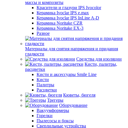
массы и композиты
Красители и глазури IPS Ivocolor
Керамика Ivoclar IPS e.max
Керамика Ivoclar IPS InLine A-D
Керамика Noritake CZR
Керамика Noritake EX-3
Разное
Материалы для снятия напряжения и придания
гладкости
Средства для изоляции
Кисти, палитры,
расцветки
Кисти и аксессуары Smile Line
Кисти
Палитры
Расцветки
Кюветы, бюгеля
Трегеры
Оборудование
Вакуумформеры
Горелки
Пылесосы и боксы
Сверлильные устройства