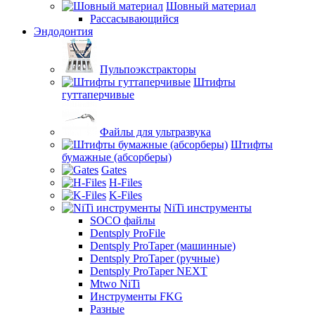
Шовный материал
Рассасывающийся
Эндодонтия
Пульпоэкстракторы
Штифты
гуттаперчивые
Файлы для ультразвука
Штифты
бумажные (абсорберы)
Gates
H-Files
K-Files
NiTi инструменты
SOCO файлы
Dentsply ProFile
Dentsply ProTaper (машинные)
Dentsply ProTaper (ручные)
Dentsply ProTaper NEXT
Mtwo NiTi
Инструменты FKG
Разные