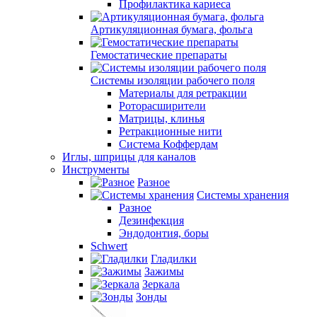
Профилактика кариеса
Артикуляционная бумага, фольга
Гемостатические препараты
Системы изоляции рабочего поля
Материалы для ретракции
Роторасширители
Матрицы, клинья
Ретракционные нити
Система Коффердам
Иглы, шприцы для каналов
Инструменты
Разное
Системы хранения
Разное
Дезинфекция
Эндодонтия, боры
Schwert
Гладилки
Зажимы
Зеркала
Зонды