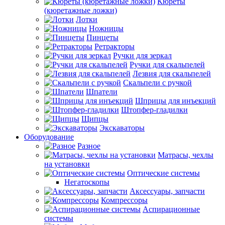
Кюреты
(кюретажные ложки)
Лотки
Ножницы
Пинцеты
Ретракторы
Ручки для зеркал
Ручки для скальпелей
Лезвия для скальпелей
Скальпели с ручкой
Шпатели
Шприцы для инъекций
Штопфер-гладилки
Щипцы
Экскаваторы
Оборудование
Разное
Матрасы, чехлы
на установки
Оптические системы
Негатоскопы
Аксессуары, запчасти
Компрессоры
Аспирационные
системы