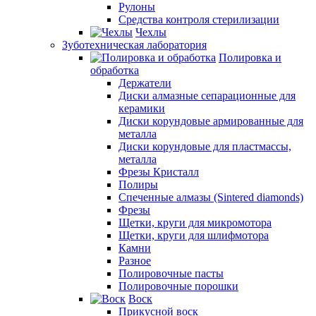
Рулоны
Средства контроля стерилизации
Чехлы
Зуботехническая лаборатория
Полировка и
обработка
Держатели
Диски алмазные сепарационные для
керамики
Диски корундовые армированные для
металла
Диски корундовые для пластмассы,
металла
Фрезы Кристалл
Полиры
Спеченные алмазы (Sintered diamonds)
Фрезы
Щетки, круги для микромотора
Щетки, круги для шлифмотора
Камни
Разное
Полировочные пасты
Полировочные порошки
Воск
Прикусной воск