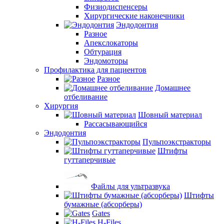
Физиодиспенсеры
Хирургические наконечники
Эндодонтия
Разное
Апекслокаторы
Обтурация
Эндомоторы
Профилактика для пациентов
Разное
Домашнее
отбеливание
Хирургия
Шовный материал
Рассасывающийся
Эндодонтия
Пульпоэкстракторы
Штифты
гуттаперчивые
Файлы для ультразвука
Штифты
бумажные (абсорберы)
Gates
H-Files