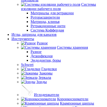
препараты
Системы
изоляции рабочего поля
Материалы для ретракции
Роторасширители
Матрицы, клинья
Ретракционные нити
Система Коффердам
Иглы, шприцы для каналов
Инструменты
Разное
Системы хранения
Разное
Дезинфекция
Эндодонтия, боры
Schwert
Гладилки
Зажимы
Зеркала
Зонды
Иглодержатели
Коронкосниматели
Крампонные щипцы