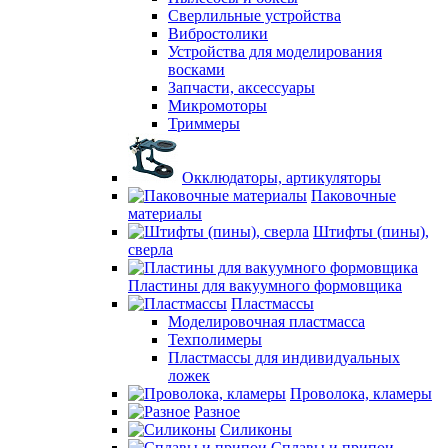
Сверлильные устройства
Вибростолики
Устройства для моделирования
восками
Запчасти, аксессуары
Микромоторы
Триммеры
Окклюдаторы, артикуляторы
Паковочные
материалы
Штифты (пины),
сверла
Пластины для вакуумного формовщика
Пластмассы
Моделировочная пластмасса
Техполимеры
Пластмассы для индивидуальных
ложек
Проволока, кламеры
Разное
Силиконы
Сплавы и припои