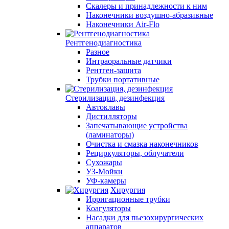
Скалеры и принадлежности к ним
Наконечники воздушно-абразивные
Наконечники Air-Flo
Рентгенодиагностика
Разное
Интраоральные датчики
Рентген-защита
Трубки портативные
Стерилизация, дезинфекция
Автоклавы
Дистилляторы
Запечатывающие устройства
(ламинаторы)
Очистка и смазка наконечников
Рециркуляторы, облучатели
Сухожары
УЗ-Мойки
УФ-камеры
Хирургия
Ирригационные трубки
Коагуляторы
Насадки для пьезохирургических
аппаратов