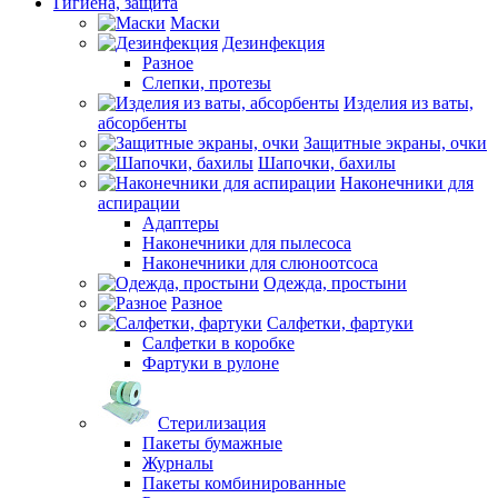
Гигиена, защита
Маски
Дезинфекция
Разное
Слепки, протезы
Изделия из ваты,
абсорбенты
Защитные экраны, очки
Шапочки, бахилы
Наконечники для
аспирации
Адаптеры
Наконечники для пылесоса
Наконечники для слюноотсоса
Одежда, простыни
Разное
Салфетки, фартуки
Салфетки в коробке
Фартуки в рулоне
Стерилизация
Пакеты бумажные
Журналы
Пакеты комбинированные