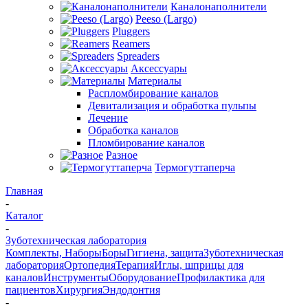
Каналонаполнители
Peeso (Largo)
Pluggers
Reamers
Spreaders
Аксессуары
Материалы
Распломбирование каналов
Девитализация и обработка пульпы
Лечение
Обработка каналов
Пломбирование каналов
Разное
Термогуттаперча
Главная
-
Каталог
-
Зуботехническая лаборатория
Комплекты, Наборы
Боры
Гигиена, защита
Зуботехническая
лаборатория
Ортопедия
Терапия
Иглы, шприцы для
каналов
Инструменты
Оборудование
Профилактика для
пациентов
Хирургия
Эндодонтия
-