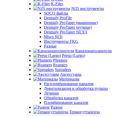
K-Files
NiTi инструменты
SOCO файлы
Dentsply ProFile
Dentsply ProTaper (машинные)
Dentsply ProTaper (ручные)
Dentsply ProTaper NEXT
Mtwo NiTi
Инструменты FKG
Разные
Каналонаполнители
Peeso (Largo)
Pluggers
Reamers
Spreaders
Аксессуары
Материалы
Распломбирование каналов
Девитализация и обработка пульпы
Лечение
Обработка каналов
Пломбирование каналов
Разное
Термогуттаперча