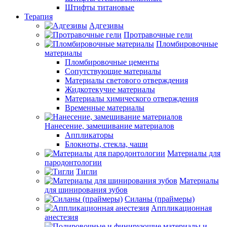
Штифты титановые
Терапия
Адгезивы
Протравочные гели
Пломбировочные
материалы
Пломбировочные цементы
Сопутствующие материалы
Материалы светового отверждения
Жидкотекучие материалы
Материалы химического отверждения
Временные материалы
Нанесение, замешивание материалов
Аппликаторы
Блокноты, стекла, чаши
Материалы для
пародонтологии
Тигли
Материалы
для шинирования зубов
Силаны (праймеры)
Аппликационная
анестезия