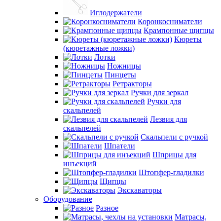
Иглодержатели
Коронкосниматели
Крампонные щипцы
Кюреты
(кюретажные ложки)
Лотки
Ножницы
Пинцеты
Ретракторы
Ручки для зеркал
Ручки для
скальпелей
Лезвия для
скальпелей
Скальпели с ручкой
Шпатели
Шприцы для
инъекций
Штопфер-гладилки
Щипцы
Экскаваторы
Оборудование
Разное
Матрасы,