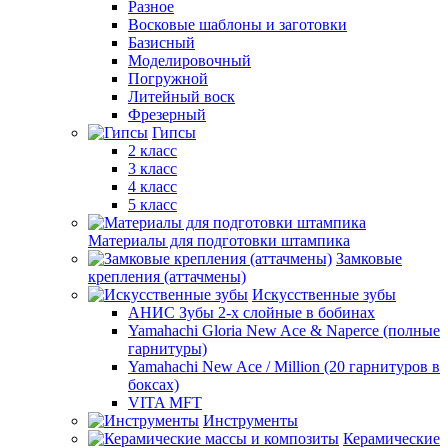
Разное
Восковые шаблоны и заготовки
Базисный
Моделировочный
Погружной
Литейный воск
Фрезерный
Гипсы
2 класс
3 класс
4 класс
5 класс
Материалы для подготовки штампика
Замковые
крепления (аттачмены)
Искусственные зубы
АНИС Зубы 2-х слойные в бобинах
Yamahachi Gloria New Ace & Naperce (полные
гарнитуры)
Yamahachi New Ace / Million (20 гарнитуров в
боксах)
VITA MFT
Инструменты
Керамические