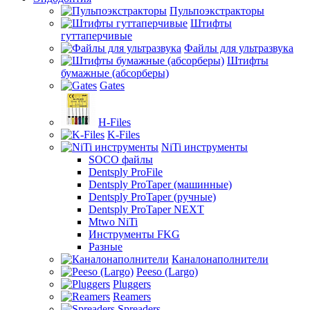
Пульпоэкстракторы
Штифты
гуттаперчивые
Файлы для ультразвука
Штифты
бумажные (абсорберы)
Gates
H-Files
K-Files
NiTi инструменты
SOCO файлы
Dentsply ProFile
Dentsply ProTaper (машинные)
Dentsply ProTaper (ручные)
Dentsply ProTaper NEXT
Mtwo NiTi
Инструменты FKG
Разные
Каналонаполнители
Peeso (Largo)
Pluggers
Reamers
Spreaders