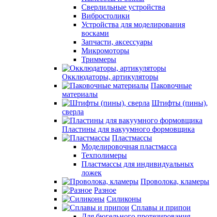
Сверлильные устройства
Вибростолики
Устройства для моделирования
восками
Запчасти, аксессуары
Микромоторы
Триммеры
Окклюдаторы, артикуляторы
Паковочные
материалы
Штифты (пины),
сверла
Пластины для вакуумного формовщика
Пластмассы
Моделировочная пластмасса
Техполимеры
Пластмассы для индивидуальных
ложек
Проволока, кламеры
Разное
Силиконы
Сплавы и припои
Для бюгельного протезирования