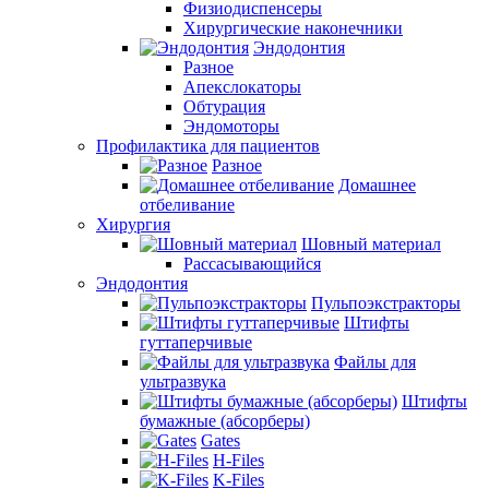
Физиодиспенсеры
Хирургические наконечники
Эндодонтия
Разное
Апекслокаторы
Обтурация
Эндомоторы
Профилактика для пациентов
Разное
Домашнее
отбеливание
Хирургия
Шовный материал
Рассасывающийся
Эндодонтия
Пульпоэкстракторы
Штифты
гуттаперчивые
Файлы для
ультразвука
Штифты
бумажные (абсорберы)
Gates
H-Files
K-Files