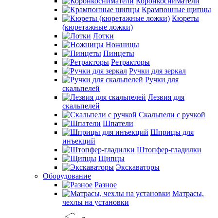
Коронкосниматели
Крампонные щипцы
Кюреты
(кюретажные ложки)
Лотки
Ножницы
Пинцеты
Ретракторы
Ручки для зеркал
Ручки для
скальпелей
Лезвия для
скальпелей
Скальпели с ручкой
Шпатели
Шприцы для
инъекций
Штопфер-гладилки
Щипцы
Экскаваторы
Оборудование
Разное
Матрасы,
чехлы на установки