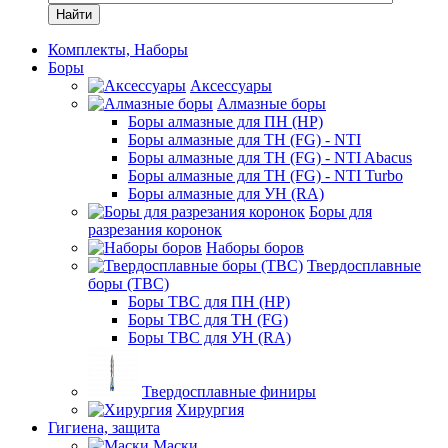
Найти
Комплекты, Наборы
Боры
Аксессуары
Алмазные боры
Боры алмазные для ПН (HP)
Боры алмазные для ТН (FG) - NTI
Боры алмазные для ТН (FG) - NTI Abacus
Боры алмазные для ТН (FG) - NTI Turbo
Боры алмазные для УН (RA)
Боры для
разрезания коронок
Наборы боров
Твердосплавные
боры (ТВС)
Боры ТВС для ПН (HP)
Боры ТВС для ТН (FG)
Боры ТВС для УН (RA)
Твердосплавные финиры
Хирургия
Гигиена, защита
Маски