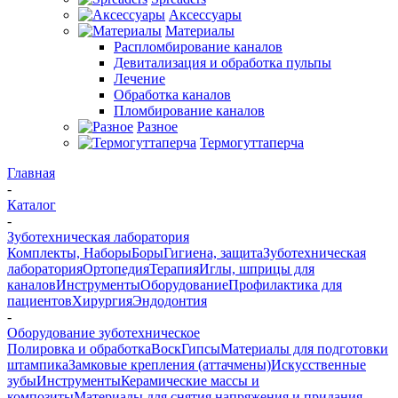
Аксессуары
Материалы
Распломбирование каналов
Девитализация и обработка пульпы
Лечение
Обработка каналов
Пломбирование каналов
Разное
Термогуттаперча
Главная
-
Каталог
-
Зуботехническая лаборатория
Комплекты, Наборы
Боры
Гигиена, защита
Зуботехническая
лаборатория
Ортопедия
Терапия
Иглы, шприцы для
каналов
Инструменты
Оборудование
Профилактика для
пациентов
Хирургия
Эндодонтия
-
Оборудование зуботехническое
Полировка и обработка
Воск
Гипсы
Материалы для подготовки
штампика
Замковые крепления (аттачмены)
Искусственные
зубы
Инструменты
Керамические массы и
композиты
Материалы для снятия напряжения и придания