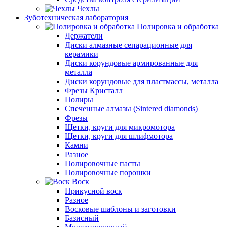
Чехлы
Зуботехническая лаборатория
Полировка и обработка
Держатели
Диски алмазные сепарационные для
керамики
Диски корундовые армированные для
металла
Диски корундовые для пластмассы, металла
Фрезы Кристалл
Полиры
Спеченные алмазы (Sintered diamonds)
Фрезы
Щетки, круги для микромотора
Щетки, круги для шлифмотора
Камни
Разное
Полировочные пасты
Полировочные порошки
Воск
Прикусной воск
Разное
Восковые шаблоны и заготовки
Базисный