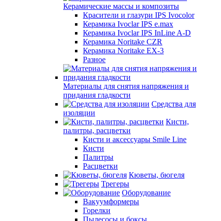
Керамические массы и композиты
Красители и глазури IPS Ivocolor
Керамика Ivoclar IPS e.max
Керамика Ivoclar IPS InLine A-D
Керамика Noritake CZR
Керамика Noritake EX-3
Разное
Материалы для снятия напряжения и
придания гладкости
Средства для
изоляции
Кисти,
палитры, расцветки
Кисти и аксессуары Smile Line
Кисти
Палитры
Расцветки
Кюветы, бюгеля
Трегеры
Оборудование
Вакуумформеры
Горелки
Пылесосы и боксы