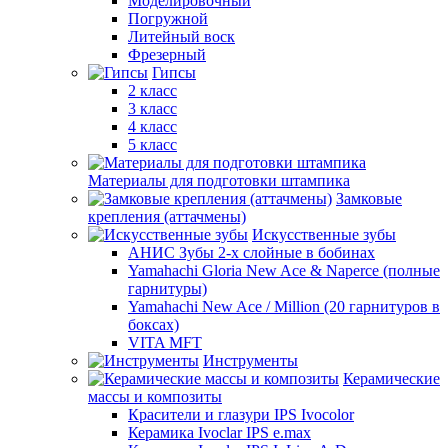
Моделировочный
Погружной
Литейный воск
Фрезерный
Гипсы
2 класс
3 класс
4 класс
5 класс
Материалы для подготовки штампика
Замковые
крепления (аттачмены)
Искусственные зубы
АНИС Зубы 2-х слойные в бобинах
Yamahachi Gloria New Ace & Naperce (полные
гарнитуры)
Yamahachi New Ace / Million (20 гарнитуров в
боксах)
VITA MFT
Инструменты
Керамические
массы и композиты
Красители и глазури IPS Ivocolor
Керамика Ivoclar IPS e.max