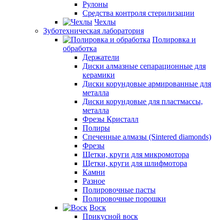
Рулоны
Средства контроля стерилизации
Чехлы
Зуботехническая лаборатория
Полировка и
обработка
Держатели
Диски алмазные сепарационные для
керамики
Диски корундовые армированные для
металла
Диски корундовые для пластмассы,
металла
Фрезы Кристалл
Полиры
Спеченные алмазы (Sintered diamonds)
Фрезы
Щетки, круги для микромотора
Щетки, круги для шлифмотора
Камни
Разное
Полировочные пасты
Полировочные порошки
Воск
Прикусной воск