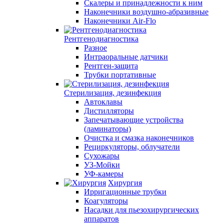
Скалеры и принадлежности к ним
Наконечники воздушно-абразивные
Наконечники Air-Flo
Рентгенодиагностика
Разное
Интраоральные датчики
Рентген-защита
Трубки портативные
Стерилизация, дезинфекция
Автоклавы
Дистилляторы
Запечатывающие устройства
(ламинаторы)
Очистка и смазка наконечников
Рециркуляторы, облучатели
Сухожары
УЗ-Мойки
УФ-камеры
Хирургия
Ирригационные трубки
Коагуляторы
Насадки для пьезохирургических
аппаратов