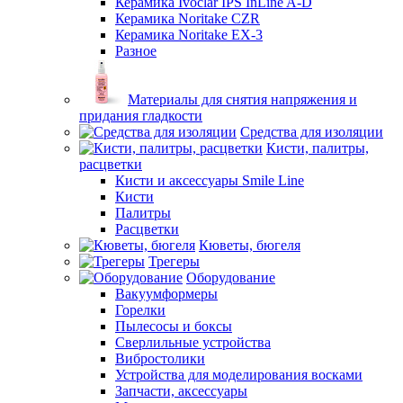
Керамика Ivoclar IPS InLine A-D
Керамика Noritake CZR
Керамика Noritake EX-3
Разное
Материалы для снятия напряжения и
придания гладкости
Средства для изоляции
Кисти, палитры,
расцветки
Кисти и аксессуары Smile Line
Кисти
Палитры
Расцветки
Кюветы, бюгеля
Трегеры
Оборудование
Вакуумформеры
Горелки
Пылесосы и боксы
Сверлильные устройства
Вибростолики
Устройства для моделирования восками
Запчасти, аксессуары