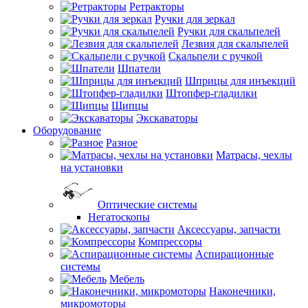
Ретракторы
Ручки для зеркал
Ручки для скальпелей
Лезвия для скальпелей
Скальпели с ручкой
Шпатели
Шприцы для инъекций
Штопфер-гладилки
Щипцы
Экскаваторы
Оборудование
Разное
Матрасы, чехлы
на установки
Оптические системы
Негатоскопы
Аксессуары, запчасти
Компрессоры
Аспирационные
системы
Мебель
Наконечники,
микромоторы