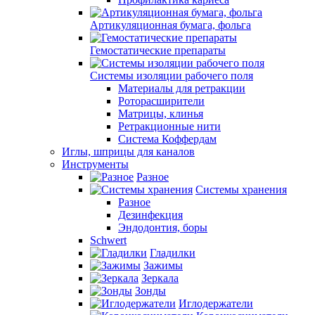
Артикуляционная бумага, фольга
Гемостатические препараты
Системы изоляции рабочего поля
Материалы для ретракции
Роторасширители
Матрицы, клинья
Ретракционные нити
Система Коффердам
Иглы, шприцы для каналов
Инструменты
Разное
Системы хранения
Разное
Дезинфекция
Эндодонтия, боры
Schwert
Гладилки
Зажимы
Зеркала
Зонды
Иглодержатели