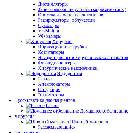
Дистилляторы
Запечатывающие устройства (ламинаторы)
Очистка и смазка наконечников
Рециркуляторы, облучатели
Сухожары
УЗ-Мойки
УФ-камеры
Хирургия
Ирригационные трубки
Коагуляторы
Насадки для пьезохирургических аппаратов
Физиодиспенсеры
Хирургические наконечники
Эндодонтия
Разное
Апекслокаторы
Обтурация
Эндомоторы
Профилактика для пациентов
Разное
Домашнее отбеливание
Хирургия
Шовный материал
Рассасывающийся
Эндодонтия