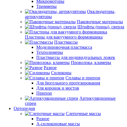
Микромоторы
Триммеры
Окклюдаторы,
артикуляторы
Паковочные материалы
Штифты (пины), сверла
Пластины для вакуумного формовщика
Пластмассы
Моделировочная пластмасса
Техполимеры
Пластмассы для индивидуальных ложек
Проволока, кламеры
Разное
Силиконы
Сплавы и припои
Для бюгельного протезирования
Для коронок и мостов
Припои
Артикуляционные
спреи
Ортопедия
Слепочные массы
Разное
А-силиконовые массы