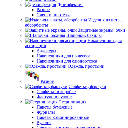
Дезинфекция
Разное
Слепки, протезы
Изделия из ваты,
абсорбенты
Защитные экраны, очки
Шапочки, бахилы
Наконечники для
аспирации
Адаптеры
Наконечники для пылесоса
Наконечники для слюноотсоса
Одежда, простыни
Разное
Салфетки, фартуки
Салфетки в коробке
Фартуки в рулоне
Стерилизация
Пакеты бумажные
Журналы
Пакеты комбинированные
Рулоны
Средства контроля стерилизации