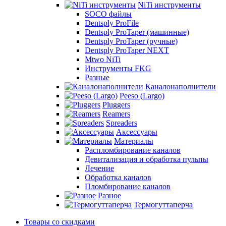
NiTi инструменты
SOCO файлы
Dentsply ProFile
Dentsply ProTaper (машинные)
Dentsply ProTaper (ручные)
Dentsply ProTaper NEXT
Mtwo NiTi
Инструменты FKG
Разные
Каналонаполнители
Peeso (Largo)
Pluggers
Reamers
Spreaders
Аксессуары
Материалы
Распломбирование каналов
Девитализация и обработка пульпы
Лечение
Обработка каналов
Пломбирование каналов
Разное
Термогуттаперча
Товары со скидками