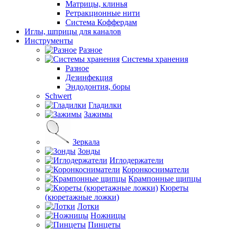
Матрицы, клинья
Ретракционные нити
Система Коффердам
Иглы, шприцы для каналов
Инструменты
Разное
Системы хранения
Разное
Дезинфекция
Эндодонтия, боры
Schwert
Гладилки
Зажимы
Зеркала
Зонды
Иглодержатели
Коронкосниматели
Крампонные щипцы
Кюреты
(кюретажные ложки)
Лотки
Ножницы
Пинцеты