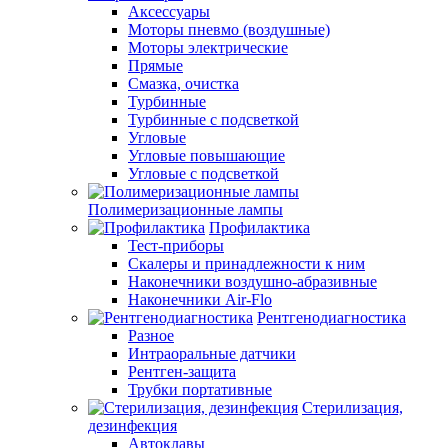
Аксессуары
Моторы пневмо (воздушные)
Моторы электрические
Прямые
Смазка, очистка
Турбинные
Турбинные с подсветкой
Угловые
Угловые повышающие
Угловые с подсветкой
Полимеризационные лампы
Профилактика
Тест-приборы
Скалеры и принадлежности к ним
Наконечники воздушно-абразивные
Наконечники Air-Flo
Рентгенодиагностика
Разное
Интраоральные датчики
Рентген-защита
Трубки портативные
Стерилизация,
дезинфекция
Автоклавы