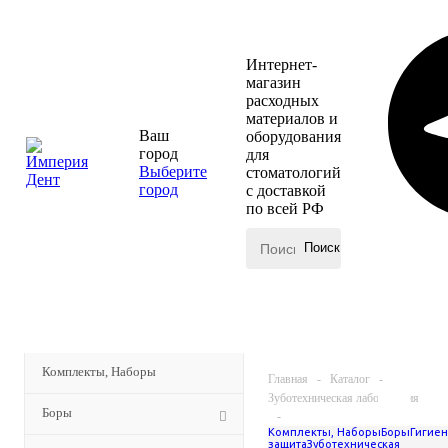
Интернет-
магазин
расходных
материалов и
Ваш
оборудования
город
для
Выберите
стоматологий
город
с доставкой
по всей РФ
КАТАЛОГ
МЕНЮ
Комплекты, Наборы
Главная
-
Каталог
-
Зуботехническая лаборатория
Боры
-
Комплекты, Наборы
Боры
Гигиен
Оборудование
защита
Зуботехническая