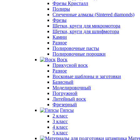
Фрезы Кристалл
Полиры
Спеченные алмазы (Sintered diamonds)
Фрезы
Щетки, круги для микромотора
Щетки, круги для шлифмотора
Камни
Разное
Полировочные пасты
Полировочные порошки
Воск
Прикусной воск
Разное
Восковые шаблоны и заготовки
Базисный
Моделировочный
Погружной
Литейный воск
Фрезерный
Гипсы
2 класс
3 класс
4 класс
5 класс
Мате