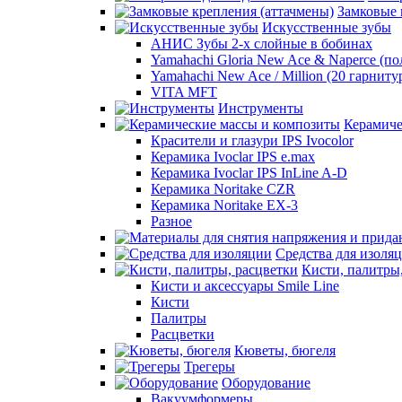
Замковые 
Искусственные зубы
АНИС Зубы 2-х слойные в бобинах
Yamahachi Gloria New Ace & Naperce (п
Yamahachi New Ace / Million (20 гарниту
VITA MFT
Инструменты
Керамиче
Красители и глазури IPS Ivocolor
Керамика Ivoclar IPS e.max
Керамика Ivoclar IPS InLine A-D
Керамика Noritake CZR
Керамика Noritake EX-3
Разное
Средства для изоля
Кисти, палитры
Кисти и аксессуары Smile Line
Кисти
Палитры
Расцветки
Кюветы, бюгеля
Трегеры
Оборудование
Вакуумформеры