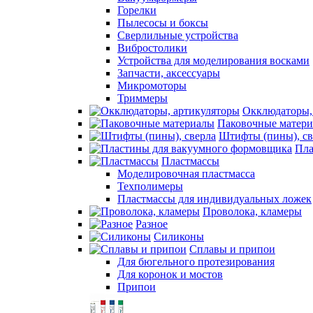
Горелки
Пылесосы и боксы
Сверлильные устройства
Вибростолики
Устройства для моделирования восками
Запчасти, аксессуары
Микромоторы
Триммеры
Окклюдаторы,
Паковочные матер
Штифты (пины), св
Пла
Пластмассы
Моделировочная пластмасса
Техполимеры
Пластмассы для индивидуальных ложек
Проволока, кламеры
Разное
Силиконы
Сплавы и припои
Для бюгельного протезирования
Для коронок и мостов
Припои