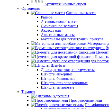
Артикуляционные спреи
Ортопедия
Слепочные массы
Разное
А-силиконовые массы
С-силиконовые массы
Аксессуары
Альгинатные массы
Материалы для регистрации прикуса
Материалы д
В
Цемент
Цементы
Штифты
Дрили, развертки, инструменты
Штифты анкерные
Штифты беззольные
Штифты стекловолоконные
Штифты титановые
Терапия
Адгезивы
Протравочные гели
Пломбировочн