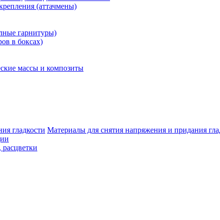
крепления (аттачмены)
олные гарнитуры)
ров в боксах)
ские массы и композиты
Материалы для снятия напряжения и придания гла
ции
, расцветки