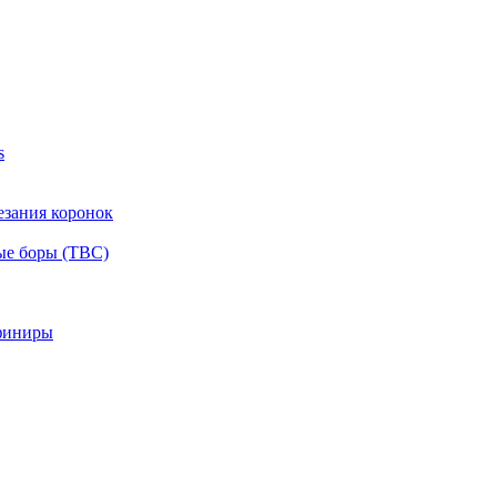
s
езания коронок
ые боры (ТВС)
финиры