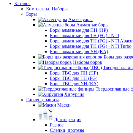
Каталог
Комплекты, Наборы
Боры
Аксессуары
Алмазные боры
Боры алмазные для ПН (HP)
Боры алмазные для ТН (FG) - NTI
Боры алмазные для ТН (FG) - NTI Abacu
Боры алмазные для ТН (FG) - NTI Turbo
Боры алмазные для УН (RA)
Боры для разр
Наборы боров
Твердосплавн
Боры ТВС для ПН (HP)
Боры ТВС для ТН (FG)
Боры ТВС для УН (RA)
Твердосплавные 
Хирургия
Гигиена, защита
Маски
Дезинфекция
Разное
Слепки, протезы