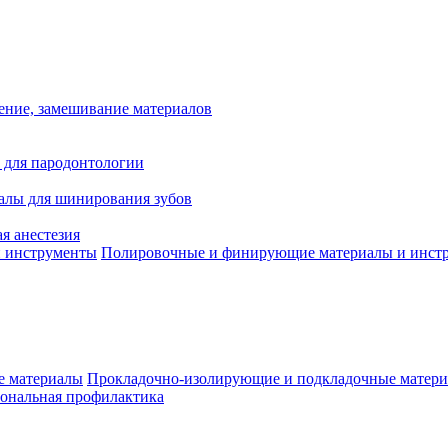
ение, замешивание материалов
 для пародонтологии
алы для шинирования зубов
я анестезия
Полировочные и финирующие материалы и инст
Прокладочно-изолирующие и подкладочные матер
ональная профилактика