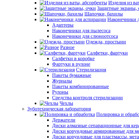
Изделия из ва
Защитные экраны, 
Шапочки, бахилы
Наконечники 
Адаптеры
Наконечники для пылесоса
Наконечники для слюноотсоса
Одежда, простыни
Разное
Салфетки, фартуки
Салфетки в коробке
Фартуки в рулоне
Стерилизация
Пакеты бумажные
Журналы
Пакеты комбинированные
Рулоны
Средства контроля стерилизации
Чехлы
Зуботехническая лаборатория
Полировка и обраб
Держатели
Диски алмазные сепарационные для ке
Диски корундовые армированные для м
Диски корундовые для пластмассы, мет