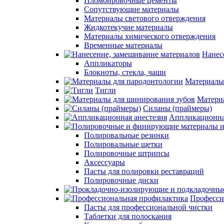
Пломбировочные цементы
Сопутствующие материалы
Материалы светового отверждения
Жидкотекучие материалы
Материалы химического отверждения
Временные материалы
Нанес
Аппликаторы
Блокноты, стекла, чаши
Материалы
Тигли
Матери
Силаны (праймеры)
Аппликационна
Полировальные резинки
Полировальные щетки
Полировочные штрипсы
Аксессуары
Пасты для полировки реставраций
Полировочные диски
Професси
Пасты для профессиональной чистки
Таблетки для полоскания