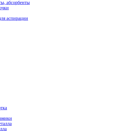
ты, абсорбенты
очки
для аспирации
отка
рамики
еталла
алла