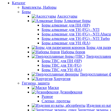
Каталог
Комплекты, Наборы
Боры
Аксессуары
Алмазные боры
Боры алмазные для ПН (HP)
Боры алмазные для ТН (FG) - NTI
Боры алмазные для ТН (FG) - NTI Abacu
Боры алмазные для ТН (FG) - NTI Turbo
Боры алмазные для УН (RA)
Боры для разр
Наборы боров
Твердосплавн
Боры ТВС для ПН (HP)
Боры ТВС для ТН (FG)
Боры ТВС для УН (RA)
Твердосплавные 
Хирургия
Гигиена, защита
Маски
Дезинфекция
Разное
Слепки, протезы
Изделия из ва
Защитные экраны, 