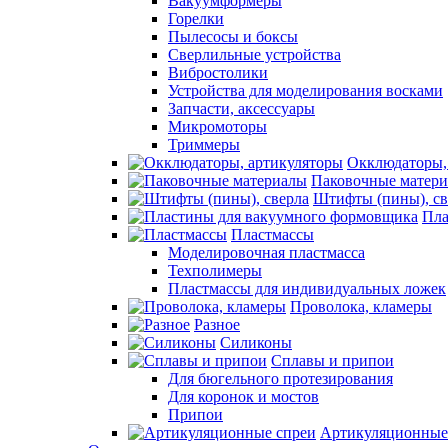
Вакуумформеры
Горелки
Пылесосы и боксы
Сверлильные устройства
Вибростолики
Устройства для моделирования восками
Запчасти, аксессуары
Микромоторы
Триммеры
Окклюдаторы,
Паковочные матер
Штифты (пины), св
Пла
Пластмассы
Моделировочная пластмасса
Техполимеры
Пластмассы для индивидуальных ложек
Проволока, кламеры
Разное
Силиконы
Сплавы и припои
Для бюгельного протезирования
Для коронок и мостов
Припои
Артикуляционные