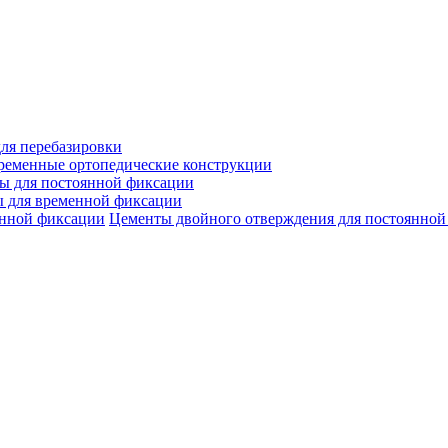
ля перебазировки
ременные ортопедические конструкции
ы для постоянной фиксации
 для временной фиксации
Цементы двойного отверждения для постоянной