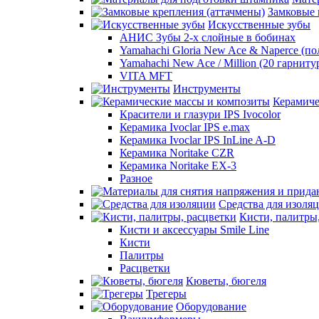
Замковые 
Искусственные зубы
АНИС Зубы 2-х слойные в бобинах
Yamahachi Gloria New Ace & Naperce (п
Yamahachi New Ace / Million (20 гарниту
VITA MFT
Инструменты
Керамиче
Красители и глазури IPS Ivocolor
Керамика Ivoclar IPS e.max
Керамика Ivoclar IPS InLine A-D
Керамика Noritake CZR
Керамика Noritake EX-3
Разное
Средства для изоля
Кисти, палитры
Кисти и аксессуары Smile Line
Кисти
Палитры
Расцветки
Кюветы, бюгеля
Трегеры
Оборудование