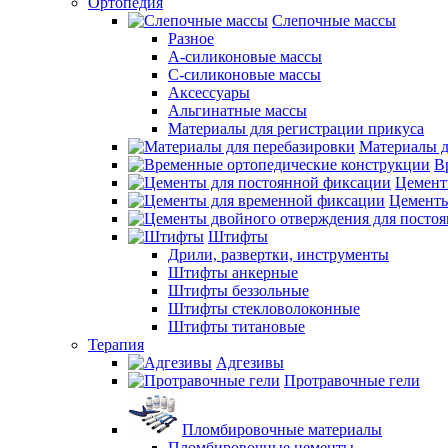
Ортопедия
Слепочные массы
Разное
А-силиконовые массы
С-силиконовые массы
Аксессуары
Альгинатные массы
Материалы для регистрации прикуса
Материалы д
В
Цемент
Цементы
Штифты
Дрили, развертки, инструменты
Штифты анкерные
Штифты беззольные
Штифты стекловолоконные
Штифты титановые
Терапия
Адгезивы
Протравочные гели
Пломбировочные материалы
Пломбировочные цементы