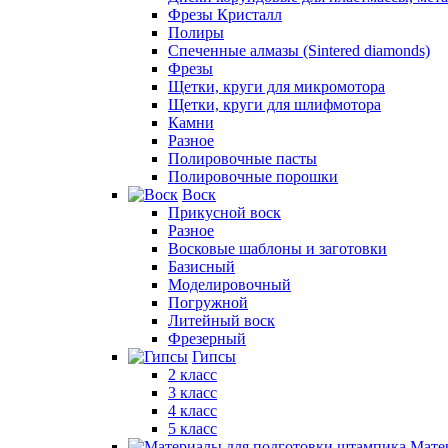
Фрезы Кристалл
Полиры
Спеченные алмазы (Sintered diamonds)
Фрезы
Щетки, круги для микромотора
Щетки, круги для шлифмотора
Камни
Разное
Полировочные пасты
Полировочные порошки
Воск
Прикусной воск
Разное
Восковые шаблоны и заготовки
Базисный
Моделировочный
Погружной
Литейный воск
Фрезерный
Гипсы
2 класс
3 класс
4 класс
5 класс
Мате