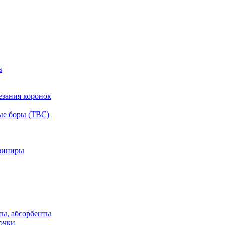
s
езания коронок
ые боры (ТВС)
финиры
ты, абсорбенты
очки