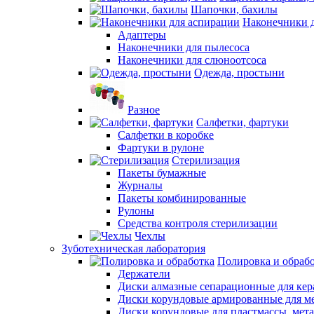
Шапочки, бахилы
Наконечники 
Адаптеры
Наконечники для пылесоса
Наконечники для слюноотсоса
Одежда, простыни
Разное
Салфетки, фартуки
Салфетки в коробке
Фартуки в рулоне
Стерилизация
Пакеты бумажные
Журналы
Пакеты комбинированные
Рулоны
Средства контроля стерилизации
Чехлы
Зуботехническая лаборатория
Полировка и обраб
Держатели
Диски алмазные сепарационные для ке
Диски корундовые армированные для м
Диски корундовые для пластмассы, мет