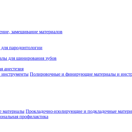
ение, замешивание материалов
 для пародонтологии
алы для шинирования зубов
я анестезия
Полировочные и финирующие материалы и инст
Прокладочно-изолирующие и подкладочные матер
ональная профилактика