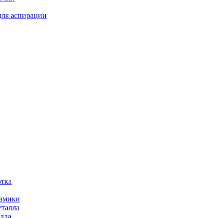
для аспирации
отка
рамики
еталла
алла