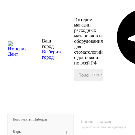
Интернет-
магазин
расходных
материалов и
Ваш
оборудования
город
для
Выберите
стоматологий
город
с доставкой
по всей РФ
КАТАЛОГ
Комплекты, Наборы
Главная
-
Каталог
-
Зуботехническая лаборатория
Боры
-