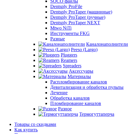
SOCO файлы
Dentsply ProFile
Dentsply ProTaper (машинные)
Dentsply ProTaper (ручные)
Dentsply ProTaper NEXT
Mtwo NiTi
Инструменты FKG
Разные
Каналонаполнители
Peeso (Largo)
Pluggers
Reamers
Spreaders
Аксессуары
Материалы
Распломбирование каналов
Девитализация и обработка пульпы
Лечение
Обработка каналов
Пломбирование каналов
Разное
Термогуттаперча
Товары со скидками
Как купить