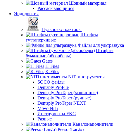
Шовный материал
Рассасывающийся
Эндодонтия
Пульпоэкстракторы
Штифты
гуттаперчивые
Файлы для ультразвука
Штифты
бумажные (абсорберы)
Gates
H-Files
K-Files
NiTi инструменты
SOCO файлы
Dentsply ProFile
Dentsply ProTaper (машинные)
Dentsply ProTaper (ручные)
Dentsply ProTaper NEXT
Mtwo NiTi
Инструменты FKG
Разные
Каналонаполнители
Peeso (Largo)