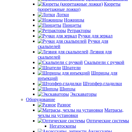
Кюреты
(кюретажные ложки)
Лотки
Ножницы
Пинцеты
Ретракторы
Ручки для зеркал
Ручки для
скальпелей
Лезвия для
скальпелей
Скальпели с ручкой
Шпатели
Шприцы для
инъекций
Штопфер-гладилки
Щипцы
Экскаваторы
Оборудование
Разное
Матрасы,
чехлы на установки
Оптические системы
Негатоскопы
Аксессуары,