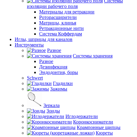
Системы
изоляции рабочего поля
Материалы для ретракции
Роторасширители
Матрицы, клинья
Ретракционные нити
Система Коффердам
Иглы, шприцы для каналов
Инструменты
Разное
Системы хранения
Разное
Дезинфекция
Эндодонтия, боры
Schwert
Гладилки
Зажимы
Зеркала
Зонды
Иглодержатели
Коронкосниматели
Крампонные щипцы
Кюреты