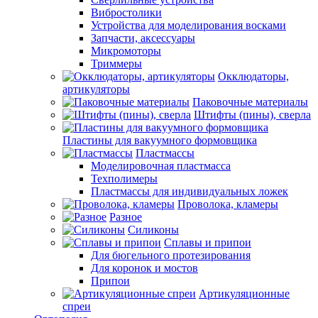
Вибростолики
Устройства для моделирования восками
Запчасти, аксессуары
Микромоторы
Триммеры
Окклюдаторы,
артикуляторы
Паковочные материалы
Штифты (пины), сверла
Пластины для вакуумного формовщика
Пластмассы
Моделировочная пластмасса
Техполимеры
Пластмассы для индивидуальных ложек
Проволока, кламеры
Разное
Силиконы
Сплавы и припои
Для бюгельного протезирования
Для коронок и мостов
Припои
Артикуляционные
спреи