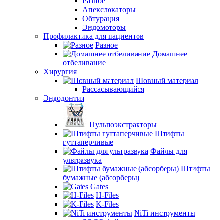
Разное
Апекслокаторы
Обтурация
Эндомоторы
Профилактика для пациентов
Разное
Домашнее
отбеливание
Хирургия
Шовный материал
Рассасывающийся
Эндодонтия
Пульпоэкстракторы
Штифты
гуттаперчивые
Файлы для
ультразвука
Штифты
бумажные (абсорберы)
Gates
H-Files
K-Files
NiTi инструменты