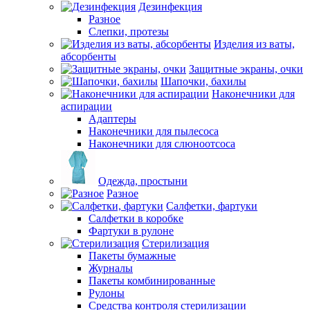
Дезинфекция
Разное
Слепки, протезы
Изделия из ваты,
абсорбенты
Защитные экраны, очки
Шапочки, бахилы
Наконечники для
аспирации
Адаптеры
Наконечники для пылесоса
Наконечники для слюноотсоса
Одежда, простыни
Разное
Салфетки, фартуки
Салфетки в коробке
Фартуки в рулоне
Стерилизация
Пакеты бумажные
Журналы
Пакеты комбинированные
Рулоны
Средства контроля стерилизации