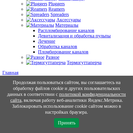
Pluggers
Reamers
Spreaders
Аксессуары
Материалы
Распломбирование каналов
Девитализация и обработка пульпы
Лечение
Обработка каналов
Пломбирование каналов
Разное
Термогуттаперча
Главная
-
Продолжая пользоваться сайтом, вы соглашаетесь на
Каталог
обработку файлов cookie и других пользовательских
-
Зуботехническая лаборатория
данных в соответствии с
политикой конфиденциальности
Комплекты, Наборы
Боры
Гигиена, защита
Зуботехническая
сайта
, включая работу веб-аналитики Яндекс.Метрика.
лаборатория
Ортопедия
Терапия
Иглы, шприцы для
Заблокировать использование cookie сайтом можно в
каналов
Инструменты
Оборудование
Профилактика для
настройках браузера.
пациентов
Хирургия
Эндодонтия
-
Принять
Искусственные зубы
Полировка и обработка
Воск
Гипсы
Материалы для подготовки