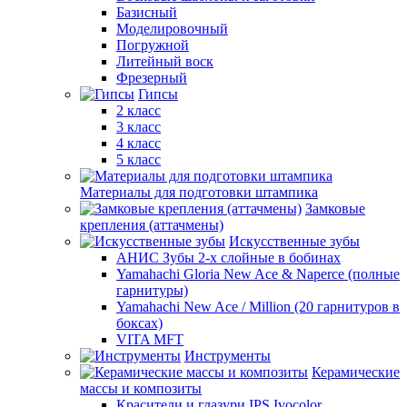
Базисный
Моделировочный
Погружной
Литейный воск
Фрезерный
Гипсы
2 класс
3 класс
4 класс
5 класс
Материалы для подготовки штампика
Замковые
крепления (аттачмены)
Искусственные зубы
АНИС Зубы 2-х слойные в бобинах
Yamahachi Gloria New Ace & Naperce (полные
гарнитуры)
Yamahachi New Ace / Million (20 гарнитуров в
боксах)
VITA MFT
Инструменты
Керамические
массы и композиты
Красители и глазури IPS Ivocolor