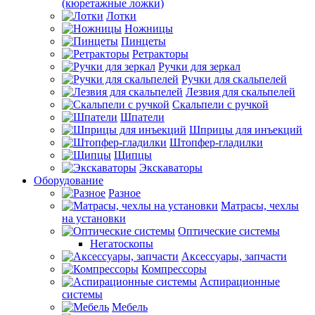
(кюретажные ложки)
Лотки
Ножницы
Пинцеты
Ретракторы
Ручки для зеркал
Ручки для скальпелей
Лезвия для скальпелей
Скальпели с ручкой
Шпатели
Шприцы для инъекций
Штопфер-гладилки
Щипцы
Экскаваторы
Оборудование
Разное
Матрасы, чехлы
на установки
Оптические системы
Негатоскопы
Аксессуары, запчасти
Компрессоры
Аспирационные
системы
Мебель