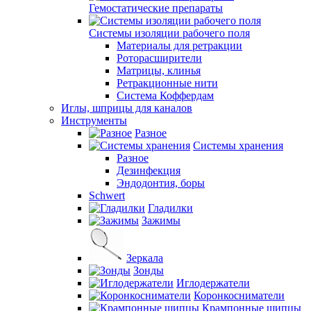
Гемостатические препараты
Системы изоляции рабочего поля
Материалы для ретракции
Роторасширители
Матрицы, клинья
Ретракционные нити
Система Коффердам
Иглы, шприцы для каналов
Инструменты
Разное
Системы хранения
Разное
Дезинфекция
Эндодонтия, боры
Schwert
Гладилки
Зажимы
Зеркала
Зонды
Иглодержатели
Коронкосниматели
Крампонные щипцы