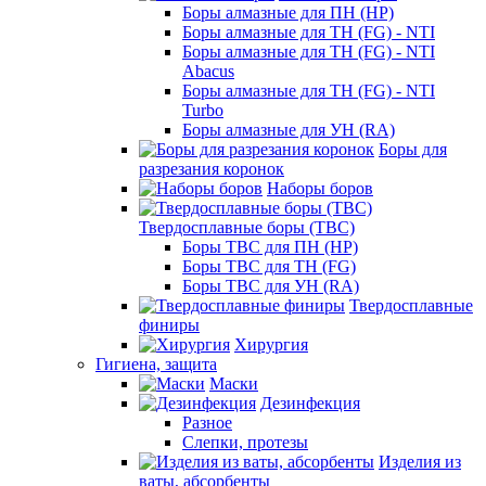
Боры алмазные для ПН (HP)
Боры алмазные для ТН (FG) - NTI
Боры алмазные для ТН (FG) - NTI
Abacus
Боры алмазные для ТН (FG) - NTI
Turbo
Боры алмазные для УН (RA)
Боры для
разрезания коронок
Наборы боров
Твердосплавные боры (ТВС)
Боры ТВС для ПН (HP)
Боры ТВС для ТН (FG)
Боры ТВС для УН (RA)
Твердосплавные
финиры
Хирургия
Гигиена, защита
Маски
Дезинфекция
Разное
Слепки, протезы
Изделия из
ваты, абсорбенты