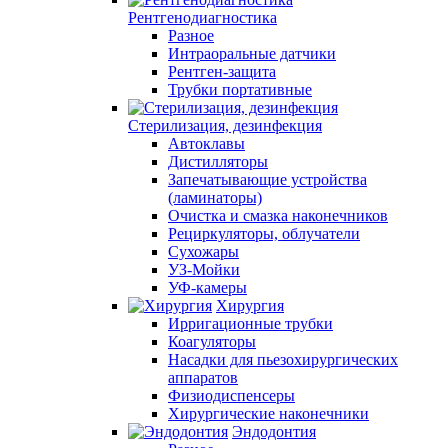
Рентгенодиагностика
Разное
Интраоральные датчики
Рентген-защита
Трубки портативные
Стерилизация, дезинфекция
Автоклавы
Дистилляторы
Запечатывающие устройства
(ламинаторы)
Очистка и смазка наконечников
Рециркуляторы, облучатели
Сухожары
УЗ-Мойки
УФ-камеры
Хирургия
Ирригационные трубки
Коагуляторы
Насадки для пьезохирургических
аппаратов
Физиодиспенсеры
Хирургические наконечники
Эндодонтия