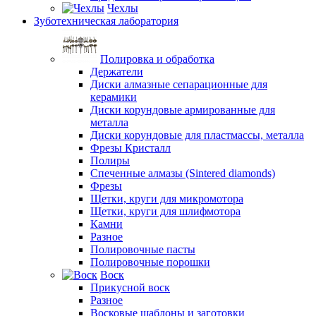
Чехлы
Зуботехническая лаборатория
Полировка и обработка
Держатели
Диски алмазные сепарационные для
керамики
Диски корундовые армированные для
металла
Диски корундовые для пластмассы, металла
Фрезы Кристалл
Полиры
Спеченные алмазы (Sintered diamonds)
Фрезы
Щетки, круги для микромотора
Щетки, круги для шлифмотора
Камни
Разное
Полировочные пасты
Полировочные порошки
Воск
Прикусной воск
Разное
Восковые шаблоны и заготовки