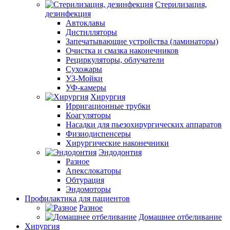
Стерилизация,
дезинфекция
Автоклавы
Дистилляторы
Запечатывающие устройства (ламинаторы)
Очистка и смазка наконечников
Рециркуляторы, облучатели
Сухожары
УЗ-Мойки
УФ-камеры
Хирургия
Ирригационные трубки
Коагуляторы
Насадки для пьезохирургических аппаратов
Физиодиспенсеры
Хирургические наконечники
Эндодонтия
Разное
Апекслокаторы
Обтурация
Эндомоторы
Профилактика для пациентов
Разное
Домашнее отбеливание
Хирургия