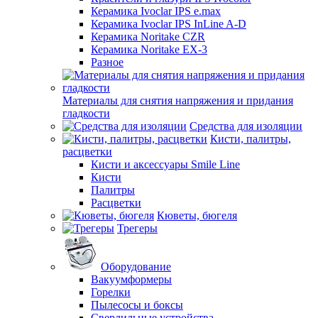
Керамика Ivoclar IPS e.max
Керамика Ivoclar IPS InLine A-D
Керамика Noritake CZR
Керамика Noritake EX-3
Разное
Материалы для снятия напряжения и придания
гладкости
Средства для изоляции
Кисти, палитры,
расцветки
Кисти и аксессуары Smile Line
Кисти
Палитры
Расцветки
Кюветы, бюгеля
Трегеры
Оборудование
Вакуумформеры
Горелки
Пылесосы и боксы
Сверлильные устройства