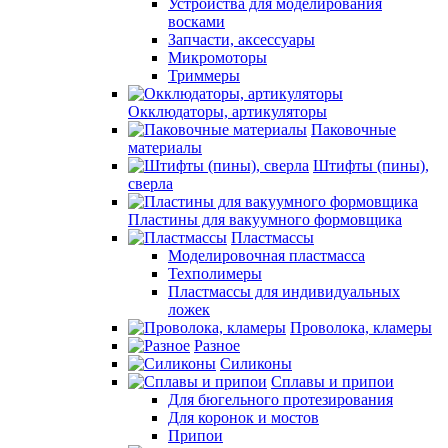
Устройства для моделирования
восками
Запчасти, аксессуары
Микромоторы
Триммеры
Окклюдаторы, артикуляторы
Паковочные
материалы
Штифты (пины),
сверла
Пластины для вакуумного формовщика
Пластмассы
Моделировочная пластмасса
Техполимеры
Пластмассы для индивидуальных
ложек
Проволока, кламеры
Разное
Силиконы
Сплавы и припои
Для бюгельного протезирования
Для коронок и мостов
Припои