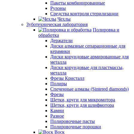
Пакеты комбинированные
Рулоны
Средства контроля стерилизации
Чехлы
Зуботехническая лаборатория
Полировка и
обработка
Держатели
Диски алмазные сепарационные для
керамики
Диски корундовые армированные для
металла
Диски корундовые для пластмассы,
металла
Фрезы Кристалл
Полиры
Спеченные алмазы (Sintered diamonds)
Фрезы
Щетки, круги для микромотора
Щетки, круги для шлифмотора
Камни
Разное
Полировочные пасты
Полировочные порошки
Воск