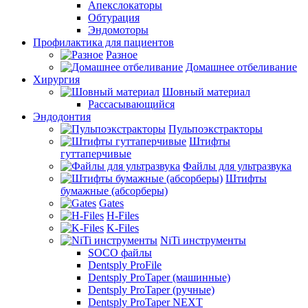
Апекслокаторы
Обтурация
Эндомоторы
Профилактика для пациентов
Разное
Домашнее отбеливание
Хирургия
Шовный материал
Рассасывающийся
Эндодонтия
Пульпоэкстракторы
Штифты
гуттаперчивые
Файлы для ультразвука
Штифты
бумажные (абсорберы)
Gates
H-Files
K-Files
NiTi инструменты
SOCO файлы
Dentsply ProFile
Dentsply ProTaper (машинные)
Dentsply ProTaper (ручные)
Dentsply ProTaper NEXT