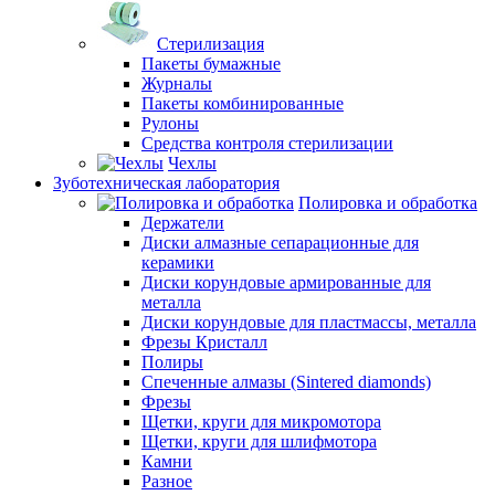
Стерилизация
Пакеты бумажные
Журналы
Пакеты комбинированные
Рулоны
Средства контроля стерилизации
Чехлы
Зуботехническая лаборатория
Полировка и обработка
Держатели
Диски алмазные сепарационные для
керамики
Диски корундовые армированные для
металла
Диски корундовые для пластмассы, металла
Фрезы Кристалл
Полиры
Спеченные алмазы (Sintered diamonds)
Фрезы
Щетки, круги для микромотора
Щетки, круги для шлифмотора
Камни
Разное