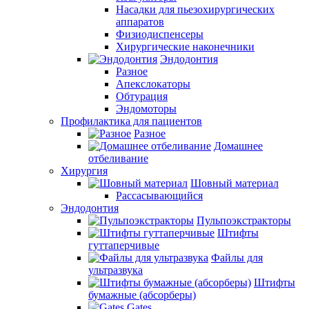
Насадки для пьезохирургических
аппаратов
Физиодиспенсеры
Хирургические наконечники
Эндодонтия
Разное
Апекслокаторы
Обтурация
Эндомоторы
Профилактика для пациентов
Разное
Домашнее
отбеливание
Хирургия
Шовный материал
Рассасывающийся
Эндодонтия
Пульпоэкстракторы
Штифты
гуттаперчивые
Файлы для
ультразвука
Штифты
бумажные (абсорберы)
Gates