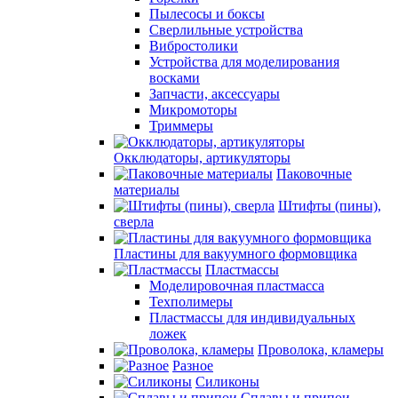
Пылесосы и боксы
Сверлильные устройства
Вибростолики
Устройства для моделирования
восками
Запчасти, аксессуары
Микромоторы
Триммеры
Окклюдаторы, артикуляторы
Паковочные
материалы
Штифты (пины),
сверла
Пластины для вакуумного формовщика
Пластмассы
Моделировочная пластмасса
Техполимеры
Пластмассы для индивидуальных
ложек
Проволока, кламеры
Разное
Силиконы
Сплавы и припои