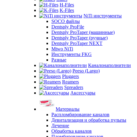
H-Files
K-Files
NiTi инструменты
SOCO файлы
Dentsply ProFile
Dentsply ProTaper (машинные)
Dentsply ProTaper (ручные)
Dentsply ProTaper NEXT
Mtwo NiTi
Инструменты FKG
Разные
Каналонаполнители
Peeso (Largo)
Pluggers
Reamers
Spreaders
Аксессуары
Материалы
Распломбирование каналов
Девитализация и обработка пульпы
Лечение
Обработка каналов
Пломбирование каналов