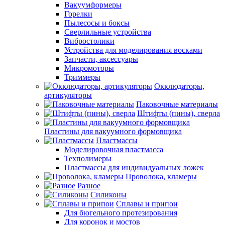
Вакуумформеры
Горелки
Пылесосы и боксы
Сверлильные устройства
Вибростолики
Устройства для моделирования восками
Запчасти, аксессуары
Микромоторы
Триммеры
Окклюдаторы,
артикуляторы
Паковочные материалы
Штифты (пины), сверла
Пластины для вакуумного формовщика
Пластмассы
Моделировочная пластмасса
Техполимеры
Пластмассы для индивидуальных ложек
Проволока, кламеры
Разное
Силиконы
Сплавы и припои
Для бюгельного протезирования
Для коронок и мостов