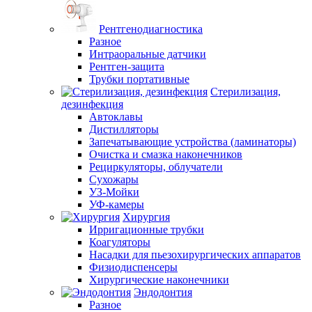
Рентгенодиагностика
Разное
Интраоральные датчики
Рентген-защита
Трубки портативные
Стерилизация,
дезинфекция
Автоклавы
Дистилляторы
Запечатывающие устройства (ламинаторы)
Очистка и смазка наконечников
Рециркуляторы, облучатели
Сухожары
УЗ-Мойки
УФ-камеры
Хирургия
Ирригационные трубки
Коагуляторы
Насадки для пьезохирургических аппаратов
Физиодиспенсеры
Хирургические наконечники
Эндодонтия
Разное