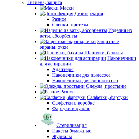
Гигиена, защита
Маски
Дезинфекция
Разное
Слепки, протезы
Изделия из
ваты, абсорбенты
Защитные
экраны, очки
Шапочки, бахилы
Наконечники
для аспирации
Адаптеры
Наконечники для пылесоса
Наконечники для слюноотсоса
Одежда, простыни
Разное
Салфетки, фартуки
Салфетки в коробке
Фартуки в рулоне
Стерилизация
Пакеты бумажные
Журналы