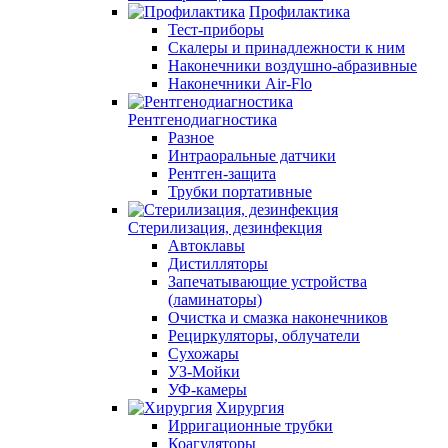
Профилактика
Тест-приборы
Скалеры и принадлежности к ним
Наконечники воздушно-абразивные
Наконечники Air-Flo
Рентгенодиагностика
Разное
Интраоральные датчики
Рентген-защита
Трубки портативные
Стерилизация, дезинфекция
Автоклавы
Дистилляторы
Запечатывающие устройства
(ламинаторы)
Очистка и смазка наконечников
Рециркуляторы, облучатели
Сухожары
УЗ-Мойки
УФ-камеры
Хирургия
Ирригационные трубки
Коагуляторы