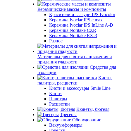
Керамические массы и композиты
Красители и глазури IPS Ivocolor
Керамика Ivoclar IPS e.max
Керамика Ivoclar IPS InLine A-D
Керамика Noritake CZR
Керамика Noritake EX-3
Разное
Материалы для снятия напряжения и
придания гладкости
Средства для
изоляции
Кисти,
палитры, расцветки
Кисти и аксессуары Smile Line
Кисти
Палитры
Расцветки
Кюветы, бюгеля
Трегеры
Оборудование
Вакуумформеры
Горелки