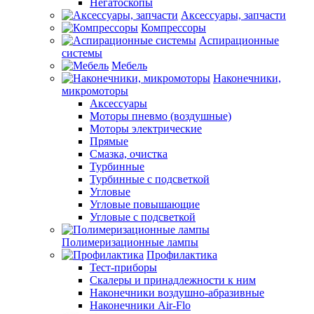
Негатоскопы
Аксессуары, запчасти
Компрессоры
Аспирационные
системы
Мебель
Наконечники,
микромоторы
Аксессуары
Моторы пневмо (воздушные)
Моторы электрические
Прямые
Смазка, очистка
Турбинные
Турбинные с подсветкой
Угловые
Угловые повышающие
Угловые с подсветкой
Полимеризационные лампы
Профилактика
Тест-приборы
Скалеры и принадлежности к ним
Наконечники воздушно-абразивные
Наконечники Air-Flo