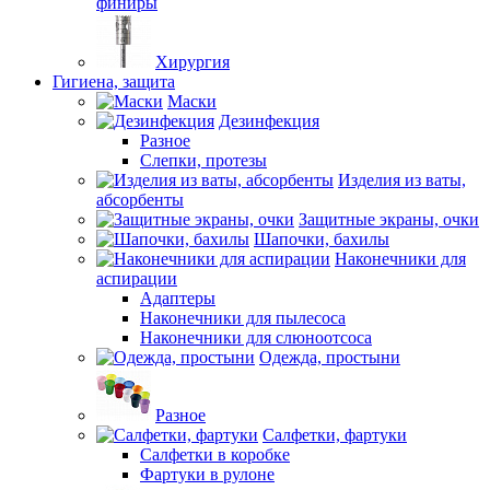
финиры
Хирургия
Гигиена, защита
Маски
Дезинфекция
Разное
Слепки, протезы
Изделия из ваты,
абсорбенты
Защитные экраны, очки
Шапочки, бахилы
Наконечники для
аспирации
Адаптеры
Наконечники для пылесоса
Наконечники для слюноотсоса
Одежда, простыни
Разное
Салфетки, фартуки
Салфетки в коробке
Фартуки в рулоне