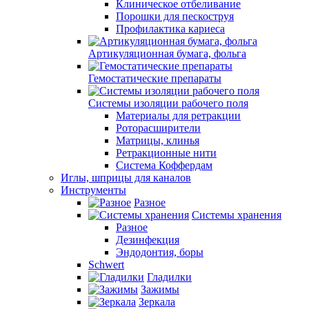
Клиническое отбеливание
Порошки для пескоструя
Профилактика кариеса
Артикуляционная бумага, фольга
Гемостатические препараты
Системы изоляции рабочего поля
Материалы для ретракции
Роторасширители
Матрицы, клинья
Ретракционные нити
Система Коффердам
Иглы, шприцы для каналов
Инструменты
Разное
Системы хранения
Разное
Дезинфекция
Эндодонтия, боры
Schwert
Гладилки
Зажимы
Зеркала