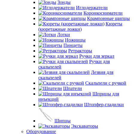
Зонды
Иглодержатели
Коронкосниматели
Крампонные щипцы
Кюреты
(кюретажные ложки)
Лотки
Ножницы
Пинцеты
Ретракторы
Ручки для зеркал
Ручки для
скальпелей
Лезвия для
скальпелей
Скальпели с ручкой
Шпатели
Шприцы для
инъекций
Штопфер-гладилки
Щипцы
Экскаваторы
Оборудование