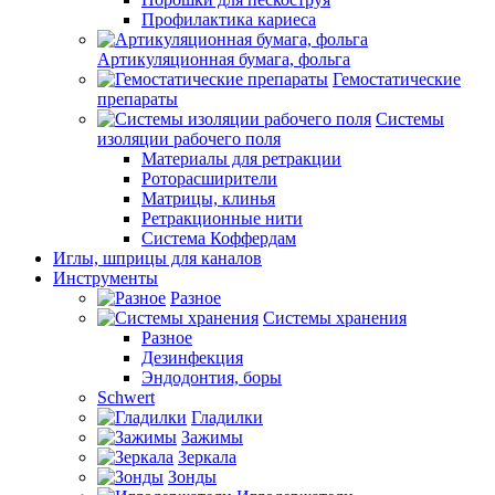
Профилактика кариеса
Артикуляционная бумага, фольга
Гемостатические
препараты
Системы
изоляции рабочего поля
Материалы для ретракции
Роторасширители
Матрицы, клинья
Ретракционные нити
Система Коффердам
Иглы, шприцы для каналов
Инструменты
Разное
Системы хранения
Разное
Дезинфекция
Эндодонтия, боры
Schwert
Гладилки
Зажимы
Зеркала
Зонды