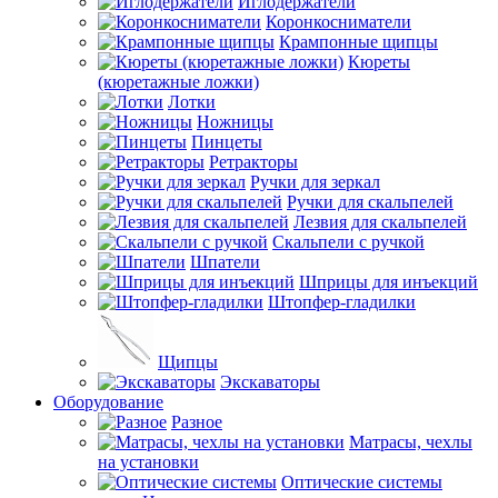
Иглодержатели
Коронкосниматели
Крампонные щипцы
Кюреты
(кюретажные ложки)
Лотки
Ножницы
Пинцеты
Ретракторы
Ручки для зеркал
Ручки для скальпелей
Лезвия для скальпелей
Скальпели с ручкой
Шпатели
Шприцы для инъекций
Штопфер-гладилки
Щипцы
Экскаваторы
Оборудование
Разное
Матрасы, чехлы
на установки
Оптические системы