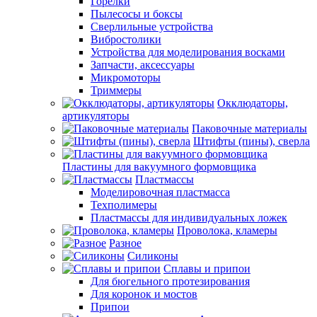
Горелки
Пылесосы и боксы
Сверлильные устройства
Вибростолики
Устройства для моделирования восками
Запчасти, аксессуары
Микромоторы
Триммеры
Окклюдаторы,
артикуляторы
Паковочные материалы
Штифты (пины), сверла
Пластины для вакуумного формовщика
Пластмассы
Моделировочная пластмасса
Техполимеры
Пластмассы для индивидуальных ложек
Проволока, кламеры
Разное
Силиконы
Сплавы и припои
Для бюгельного протезирования
Для коронок и мостов
Припои