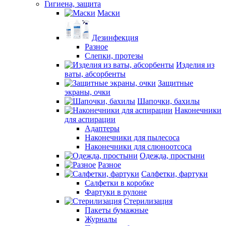
Гигиена, защита
Маски
Дезинфекция
Разное
Слепки, протезы
Изделия из
ваты, абсорбенты
Защитные
экраны, очки
Шапочки, бахилы
Наконечники
для аспирации
Адаптеры
Наконечники для пылесоса
Наконечники для слюноотсоса
Одежда, простыни
Разное
Салфетки, фартуки
Салфетки в коробке
Фартуки в рулоне
Стерилизация
Пакеты бумажные
Журналы