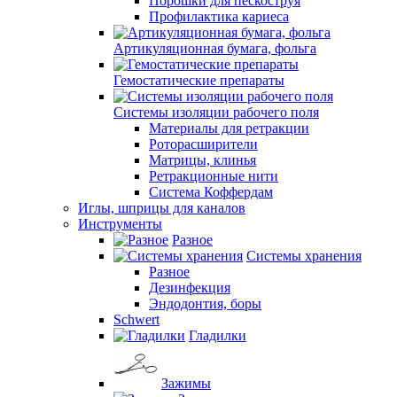
Порошки для пескоструя
Профилактика кариеса
Артикуляционная бумага, фольга
Гемостатические препараты
Системы изоляции рабочего поля
Материалы для ретракции
Роторасширители
Матрицы, клинья
Ретракционные нити
Система Коффердам
Иглы, шприцы для каналов
Инструменты
Разное
Системы хранения
Разное
Дезинфекция
Эндодонтия, боры
Schwert
Гладилки
Зажимы