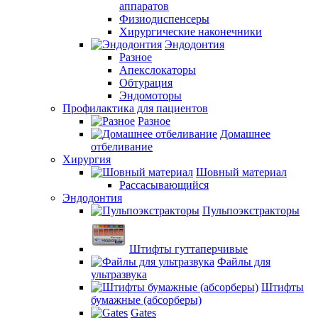
аппаратов
Физиодиспенсеры
Хирургические наконечники
Эндодонтия
Разное
Апекслокаторы
Обтурация
Эндомоторы
Профилактика для пациентов
Разное
Домашнее
отбеливание
Хирургия
Шовный материал
Рассасывающийся
Эндодонтия
Пульпоэкстракторы
Штифты гуттаперчивые
Файлы для
ультразвука
Штифты
бумажные (абсорберы)
Gates