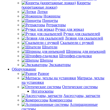
Кюреты
(кюретажные ложки)
Лотки
Ножницы
Пинцеты
Ретракторы
Ручки для зеркал
Ручки для скальпелей
Лезвия для скальпелей
Скальпели с ручкой
Шпатели
Шприцы для инъекций
Штопфер-гладилки
Щипцы
Экскаваторы
Оборудование
Разное
Матрасы, чехлы
на установки
Оптические системы
Негатоскопы
Аксессуары, запчасти
Компрессоры
Аспирационные
системы