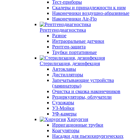
Тест-приборы
Скалеры и принадлежности к ним
Наконечники воздушно-абразивные
Наконечники Air-Flo
Рентгенодиагностика
Разное
Интраоральные датчики
Рентген-защита
Трубки портативные
Стерилизация, дезинфекция
Автоклавы
Дистилляторы
Запечатывающие устройства
(ламинаторы)
Очистка и смазка наконечников
Рециркуляторы, облучатели
Сухожары
УЗ-Мойки
УФ-камеры
Хирургия
Ирригационные трубки
Коагуляторы
Насадки для пьезохирургических