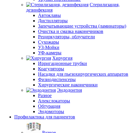
Стерилизация,
дезинфекция
Автоклавы
Дистилляторы
Запечатывающие устройства (ламинаторы)
Очистка и смазка наконечников
Рециркуляторы, облучатели
Сухожары
УЗ-Мойки
УФ-камеры
Хирургия
Ирригационные трубки
Коагуляторы
Насадки для пьезохирургических аппаратов
Физиодиспенсеры
Хирургические наконечники
Эндодонтия
Разное
Апекслокаторы
Обтурация
Эндомоторы
Профилактика для пациентов
Разное