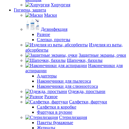
Хирургия
Гигиена, защита
Маски
Дезинфекция
Разное
Слепки, протезы
Изделия из ваты,
абсорбенты
Защитные экраны, очки
Шапочки, бахилы
Наконечники для
аспирации
Адаптеры
Наконечники для пылесоса
Наконечники для слюноотсоса
Одежда, простыни
Разное
Салфетки, фартуки
Салфетки в коробке
Фартуки в рулоне
Стерилизация
Пакеты бумажные
Журналы