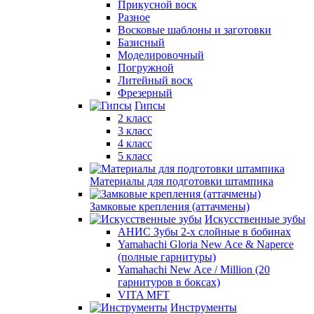
Прикусной воск
Разное
Восковые шаблоны и заготовки
Базисный
Моделировочный
Погружной
Литейный воск
Фрезерный
Гипсы
2 класс
3 класс
4 класс
5 класс
Материалы для подготовки штампика
Замковые крепления (аттачмены)
Искусственные зубы
АНИС Зубы 2-х слойные в бобинах
Yamahachi Gloria New Ace & Naperce
(полные гарнитуры)
Yamahachi New Ace / Million (20
гарнитуров в боксах)
VITA MFT
Инструменты