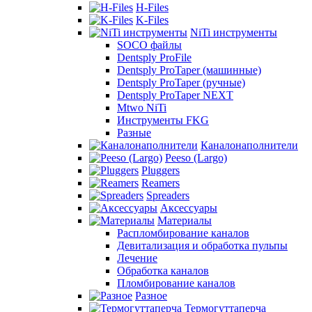
H-Files
K-Files
NiTi инструменты
SOCO файлы
Dentsply ProFile
Dentsply ProTaper (машинные)
Dentsply ProTaper (ручные)
Dentsply ProTaper NEXT
Mtwo NiTi
Инструменты FKG
Разные
Каналонаполнители
Peeso (Largo)
Pluggers
Reamers
Spreaders
Аксессуары
Материалы
Распломбирование каналов
Девитализация и обработка пульпы
Лечение
Обработка каналов
Пломбирование каналов
Разное
Термогуттаперча