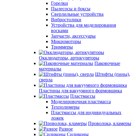
Горелки
Пылесосы и боксы
Сверлильные устройства
Вибростолики
Устройства для моделирования
восками
Запчасти, аксессуары
Микромоторы
Триммеры
Окклюдаторы, артикуляторы
Паковочные
материалы
Штифты (пины),
сверла
Пластины для вакуумного формовщика
Пластмассы
Моделировочная пластмасса
Техполимеры
Пластмассы для индивидуальных
ложек
Проволока, кламеры
Разное
Силиконы