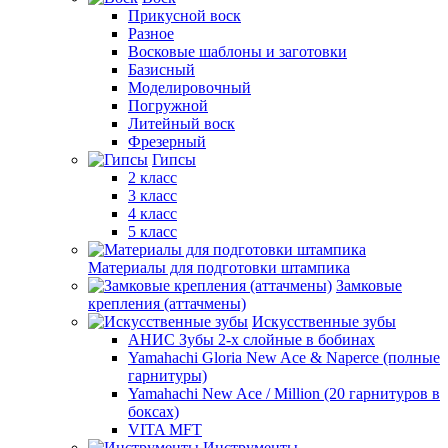
Прикусной воск
Разное
Восковые шаблоны и заготовки
Базисный
Моделировочный
Погружной
Литейный воск
Фрезерный
Гипсы
2 класс
3 класс
4 класс
5 класс
Материалы для подготовки штампика
Замковые
крепления (аттачмены)
Искусственные зубы
АНИС Зубы 2-х слойные в бобинах
Yamahachi Gloria New Ace & Naperce (полные
гарнитуры)
Yamahachi New Ace / Million (20 гарнитуров в
боксах)
VITA MFT
Инструменты