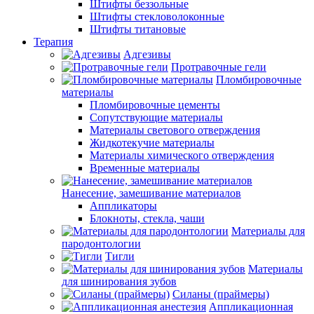
Штифты беззольные
Штифты стекловолоконные
Штифты титановые
Терапия
Адгезивы
Протравочные гели
Пломбировочные
материалы
Пломбировочные цементы
Сопутствующие материалы
Материалы светового отверждения
Жидкотекучие материалы
Материалы химического отверждения
Временные материалы
Нанесение, замешивание материалов
Аппликаторы
Блокноты, стекла, чаши
Материалы для
пародонтологии
Тигли
Материалы
для шинирования зубов
Силаны (праймеры)
Аппликационная