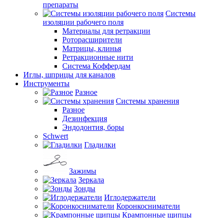
препараты
Системы
изоляции рабочего поля
Материалы для ретракции
Роторасширители
Матрицы, клинья
Ретракционные нити
Система Коффердам
Иглы, шприцы для каналов
Инструменты
Разное
Системы хранения
Разное
Дезинфекция
Эндодонтия, боры
Schwert
Гладилки
Зажимы
Зеркала
Зонды
Иглодержатели
Коронкосниматели
Крампонные щипцы