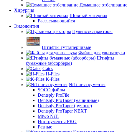
Домашнее отбеливание
Хирургия
Шовный материал
Рассасывающийся
Эндодонтия
Пульпоэкстракторы
Штифты гуттаперчивые
Файлы для ультразвука
Штифты
бумажные (абсорберы)
Gates
H-Files
K-Files
NiTi инструменты
SOCO файлы
Dentsply ProFile
Dentsply ProTaper (машинные)
Dentsply ProTaper (ручные)
Dentsply ProTaper NEXT
Mtwo NiTi
Инструменты FKG
Разные