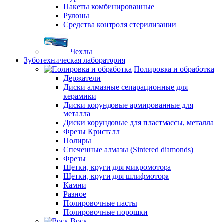
Пакеты комбинированные
Рулоны
Средства контроля стерилизации
Чехлы
Зуботехническая лаборатория
Полировка и обработка
Держатели
Диски алмазные сепарационные для
керамики
Диски корундовые армированные для
металла
Диски корундовые для пластмассы, металла
Фрезы Кристалл
Полиры
Спеченные алмазы (Sintered diamonds)
Фрезы
Щетки, круги для микромотора
Щетки, круги для шлифмотора
Камни
Разное
Полировочные пасты
Полировочные порошки
Воск