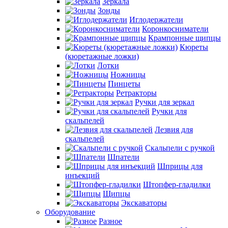
Зеркала
Зонды
Иглодержатели
Коронкосниматели
Крампонные щипцы
Кюреты
(кюретажные ложки)
Лотки
Ножницы
Пинцеты
Ретракторы
Ручки для зеркал
Ручки для
скальпелей
Лезвия для
скальпелей
Скальпели с ручкой
Шпатели
Шприцы для
инъекций
Штопфер-гладилки
Щипцы
Экскаваторы
Оборудование
Разное