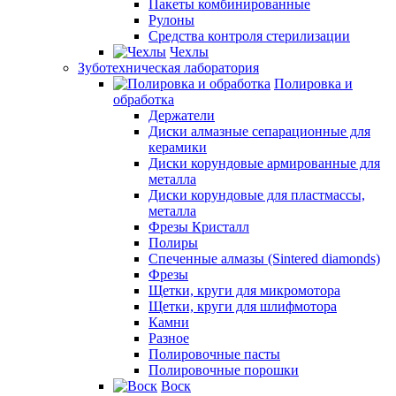
Пакеты комбинированные
Рулоны
Средства контроля стерилизации
Чехлы
Зуботехническая лаборатория
Полировка и
обработка
Держатели
Диски алмазные сепарационные для
керамики
Диски корундовые армированные для
металла
Диски корундовые для пластмассы,
металла
Фрезы Кристалл
Полиры
Спеченные алмазы (Sintered diamonds)
Фрезы
Щетки, круги для микромотора
Щетки, круги для шлифмотора
Камни
Разное
Полировочные пасты
Полировочные порошки
Воск