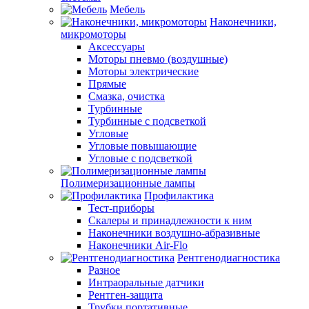
Мебель
Наконечники,
микромоторы
Аксессуары
Моторы пневмо (воздушные)
Моторы электрические
Прямые
Смазка, очистка
Турбинные
Турбинные с подсветкой
Угловые
Угловые повышающие
Угловые с подсветкой
Полимеризационные лампы
Профилактика
Тест-приборы
Скалеры и принадлежности к ним
Наконечники воздушно-абразивные
Наконечники Air-Flo
Рентгенодиагностика
Разное
Интраоральные датчики
Рентген-защита
Трубки портативные