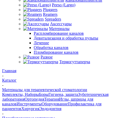
Каналонаполнители
Peeso (Largo)
Pluggers
Reamers
Spreaders
Аксессуары
Материалы
Распломбирование каналов
Девитализация и обработка пульпы
Лечение
Обработка каналов
Пломбирование каналов
Разное
Термогуттаперча
Главная
-
Каталог
-
Материалы для терапевтической стоматологии
Комплекты, Наборы
Боры
Гигиена, защита
Зуботехническая
лаборатория
Ортопедия
Терапия
Иглы, шприцы для
каналов
Инструменты
Оборудование
Профилактика для
пациентов
Хирургия
Эндодонтия
-