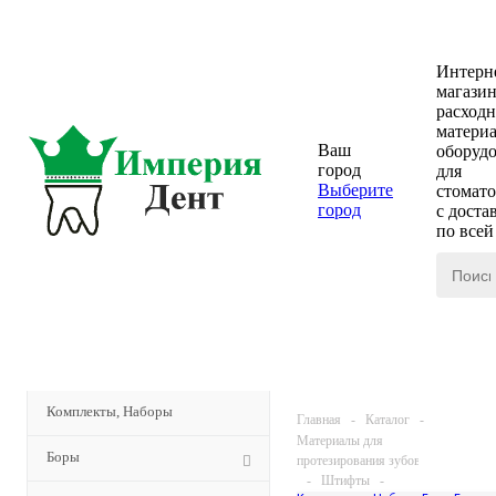
Интерн
магази
расход
материа
Ваш
оборуд
город
для
Выберите
стомат
город
с доста
по все
КАТАЛОГ
МЕНЮ
Комплекты, Наборы
Главная
-
Каталог
-
Материалы для
Боры
протезирования зубов
-
Штифты
-