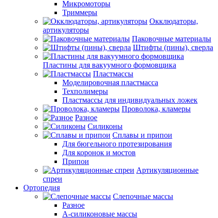
Микромоторы
Триммеры
Окклюдаторы,
артикуляторы
Паковочные материалы
Штифты (пины), сверла
Пластины для вакуумного формовщика
Пластмассы
Моделировочная пластмасса
Техполимеры
Пластмассы для индивидуальных ложек
Проволока, кламеры
Разное
Силиконы
Сплавы и припои
Для бюгельного протезирования
Для коронок и мостов
Припои
Артикуляционные
спреи
Ортопедия
Слепочные массы
Разное
А-силиконовые массы