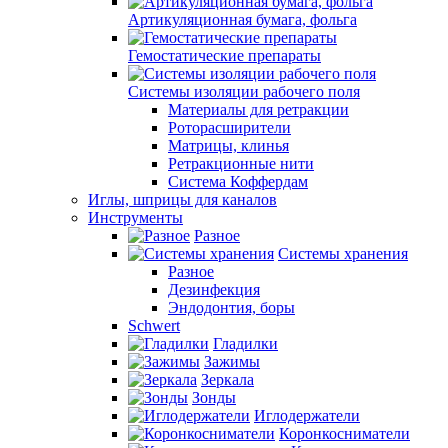
Артикуляционная бумага, фольга
Гемостатические препараты
Системы изоляции рабочего поля
Материалы для ретракции
Роторасширители
Матрицы, клинья
Ретракционные нити
Система Коффердам
Иглы, шприцы для каналов
Инструменты
Разное
Системы хранения
Разное
Дезинфекция
Эндодонтия, боры
Schwert
Гладилки
Зажимы
Зеркала
Зонды
Иглодержатели
Коронкосниматели