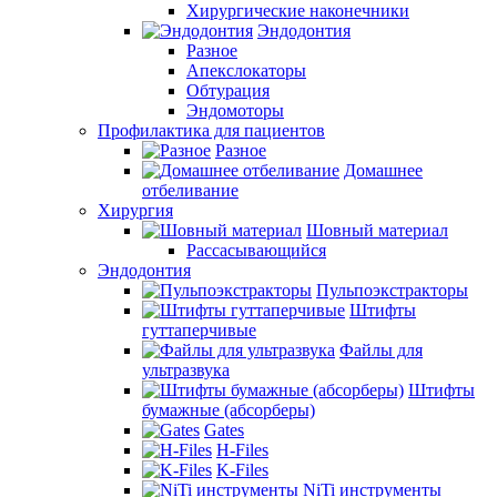
Хирургические наконечники
Эндодонтия
Разное
Апекслокаторы
Обтурация
Эндомоторы
Профилактика для пациентов
Разное
Домашнее
отбеливание
Хирургия
Шовный материал
Рассасывающийся
Эндодонтия
Пульпоэкстракторы
Штифты
гуттаперчивые
Файлы для
ультразвука
Штифты
бумажные (абсорберы)
Gates
H-Files
K-Files
NiTi инструменты