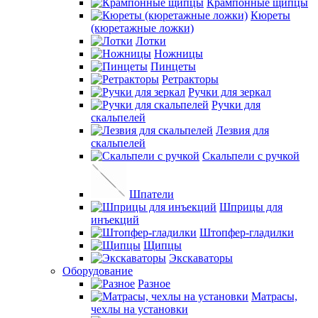
Крампонные щипцы
Кюреты
(кюретажные ложки)
Лотки
Ножницы
Пинцеты
Ретракторы
Ручки для зеркал
Ручки для
скальпелей
Лезвия для
скальпелей
Скальпели с ручкой
Шпатели
Шприцы для
инъекций
Штопфер-гладилки
Щипцы
Экскаваторы
Оборудование
Разное
Матрасы,
чехлы на установки