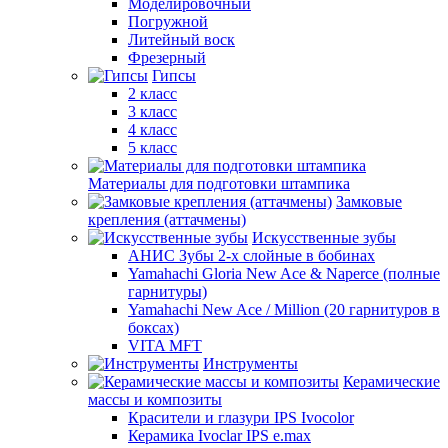
Моделировочный
Погружной
Литейный воск
Фрезерный
Гипсы
2 класс
3 класс
4 класс
5 класс
Материалы для подготовки штампика
Замковые
крепления (аттачмены)
Искусственные зубы
АНИС Зубы 2-х слойные в бобинах
Yamahachi Gloria New Ace & Naperce (полные
гарнитуры)
Yamahachi New Ace / Million (20 гарнитуров в
боксах)
VITA MFT
Инструменты
Керамические
массы и композиты
Красители и глазури IPS Ivocolor
Керамика Ivoclar IPS e.max