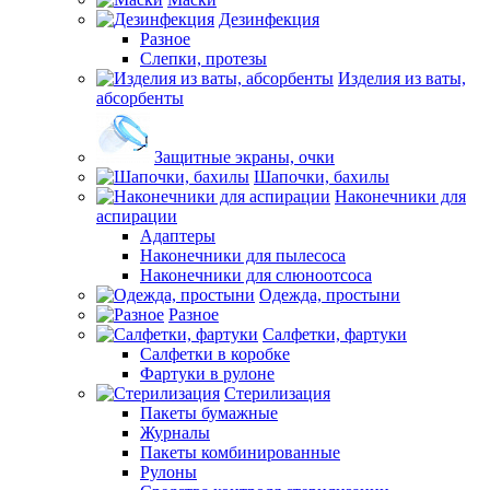
Дезинфекция
Разное
Слепки, протезы
Изделия из ваты,
абсорбенты
Защитные экраны, очки
Шапочки, бахилы
Наконечники для
аспирации
Адаптеры
Наконечники для пылесоса
Наконечники для слюноотсоса
Одежда, простыни
Разное
Салфетки, фартуки
Салфетки в коробке
Фартуки в рулоне
Стерилизация
Пакеты бумажные
Журналы
Пакеты комбинированные
Рулоны