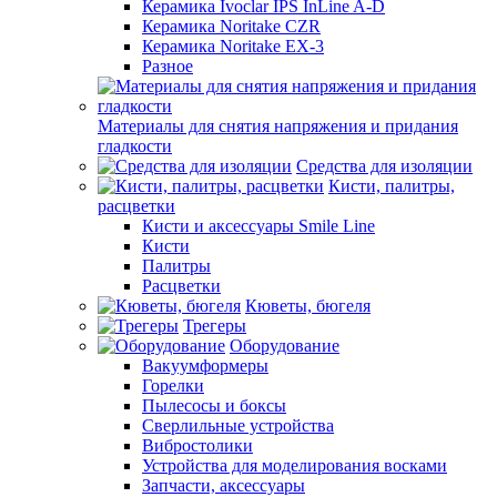
Керамика Ivoclar IPS InLine A-D
Керамика Noritake CZR
Керамика Noritake EX-3
Разное
Материалы для снятия напряжения и придания
гладкости
Средства для изоляции
Кисти, палитры,
расцветки
Кисти и аксессуары Smile Line
Кисти
Палитры
Расцветки
Кюветы, бюгеля
Трегеры
Оборудование
Вакуумформеры
Горелки
Пылесосы и боксы
Сверлильные устройства
Вибростолики
Устройства для моделирования восками
Запчасти, аксессуары