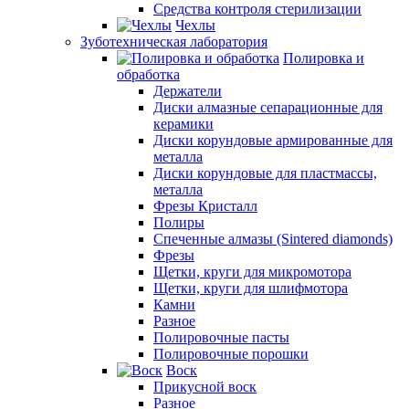
Средства контроля стерилизации
Чехлы
Зуботехническая лаборатория
Полировка и
обработка
Держатели
Диски алмазные сепарационные для
керамики
Диски корундовые армированные для
металла
Диски корундовые для пластмассы,
металла
Фрезы Кристалл
Полиры
Спеченные алмазы (Sintered diamonds)
Фрезы
Щетки, круги для микромотора
Щетки, круги для шлифмотора
Камни
Разное
Полировочные пасты
Полировочные порошки
Воск
Прикусной воск
Разное