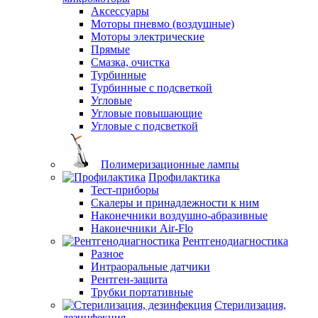
Аксессуары
Моторы пневмо (воздушные)
Моторы электрические
Прямые
Смазка, очистка
Турбинные
Турбинные с подсветкой
Угловые
Угловые повышающие
Угловые с подсветкой
Полимеризационные лампы
Профилактика
Тест-приборы
Скалеры и принадлежности к ним
Наконечники воздушно-абразивные
Наконечники Air-Flo
Рентгенодиагностика
Разное
Интраоральные датчики
Рентген-защита
Трубки портативные
Стерилизация,
дезинфекция