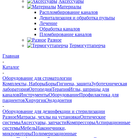
Аксессуары
Материалы
Распломбирование каналов
Девитализация и обработка пульпы
Лечение
Обработка каналов
Пломбирование каналов
Разное
Термогуттаперча
Главная
-
Каталог
-
Оборудование для стоматологии
Комплекты, Наборы
Боры
Гигиена, защита
Зуботехническая
лаборатория
Ортопедия
Терапия
Иглы, шприцы для
каналов
Инструменты
Оборудование
Профилактика для
пациентов
Хирургия
Эндодонтия
-
Оборудование для дезинфекции и стерилизации
Разное
Матрасы, чехлы на установки
Оптические
системы
Аксессуары, запчасти
Компрессоры
Аспирационные
системы
Мебель
Наконечники,
микромоторы
Полимеризационные