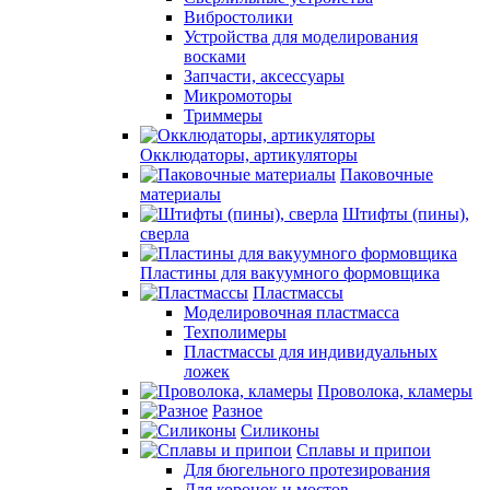
Вибростолики
Устройства для моделирования
восками
Запчасти, аксессуары
Микромоторы
Триммеры
Окклюдаторы, артикуляторы
Паковочные
материалы
Штифты (пины),
сверла
Пластины для вакуумного формовщика
Пластмассы
Моделировочная пластмасса
Техполимеры
Пластмассы для индивидуальных
ложек
Проволока, кламеры
Разное
Силиконы
Сплавы и припои
Для бюгельного протезирования
Для коронок и мостов