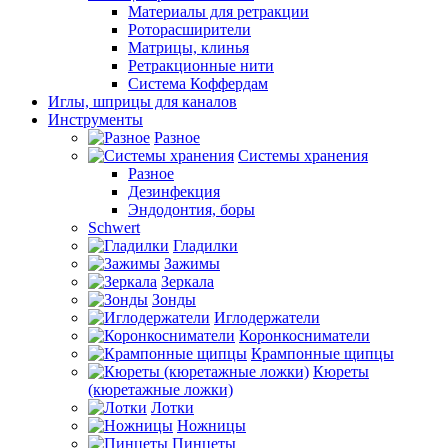
Материалы для ретракции
Роторасширители
Матрицы, клинья
Ретракционные нити
Система Коффердам
Иглы, шприцы для каналов
Инструменты
Разное
Системы хранения
Разное
Дезинфекция
Эндодонтия, боры
Schwert
Гладилки
Зажимы
Зеркала
Зонды
Иглодержатели
Коронкосниматели
Крампонные щипцы
Кюреты
(кюретажные ложки)
Лотки
Ножницы
Пинцеты