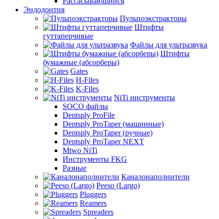
Рассасывающийся
Эндодонтия
Пульпоэкстракторы
Штифты
гуттаперчивые
Файлы для ультразвука
Штифты
бумажные (абсорберы)
Gates
H-Files
K-Files
NiTi инструменты
SOCO файлы
Dentsply ProFile
Dentsply ProTaper (машинные)
Dentsply ProTaper (ручные)
Dentsply ProTaper NEXT
Mtwo NiTi
Инструменты FKG
Разные
Каналонаполнители
Peeso (Largo)
Pluggers
Reamers
Spreaders