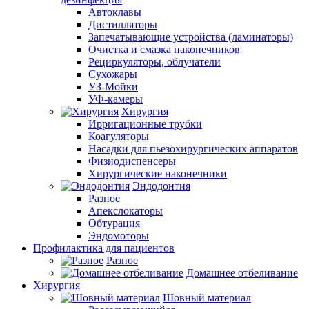
Автоклавы
Дистилляторы
Запечатывающие устройства (ламинаторы)
Очистка и смазка наконечников
Рециркуляторы, облучатели
Сухожары
УЗ-Мойки
УФ-камеры
Хирургия
Ирригационные трубки
Коагуляторы
Насадки для пьезохирургических аппаратов
Физиодиспенсеры
Хирургические наконечники
Эндодонтия
Разное
Апекслокаторы
Обтурация
Эндомоторы
Профилактика для пациентов
Разное
Домашнее отбеливание
Хирургия
Шовный материал