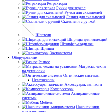
Ретракторы
Ручки для зеркал
Ручки для скальпелей
Лезвия для скальпелей
Скальпели с ручкой
Шпатели
Шприцы для инъекций
Штопфер-гладилки
Щипцы
Экскаваторы
Оборудование
Разное
Матрасы, чехлы
на установки
Оптические системы
Негатоскопы
Аксессуары, запчасти
Компрессоры
Аспирационные
системы
Мебель
Наконечники,
микромоторы