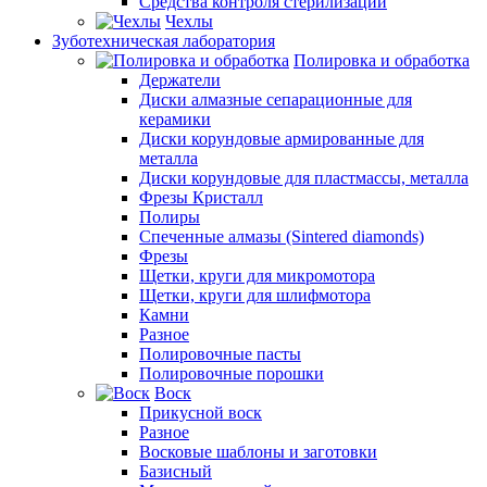
Средства контроля стерилизации
Чехлы
Зуботехническая лаборатория
Полировка и обработка
Держатели
Диски алмазные сепарационные для
керамики
Диски корундовые армированные для
металла
Диски корундовые для пластмассы, металла
Фрезы Кристалл
Полиры
Спеченные алмазы (Sintered diamonds)
Фрезы
Щетки, круги для микромотора
Щетки, круги для шлифмотора
Камни
Разное
Полировочные пасты
Полировочные порошки
Воск
Прикусной воск
Разное
Восковые шаблоны и заготовки
Базисный