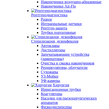
Наконечники воздушно-абразивные
Наконечники Air-Flo
Рентгенодиагностика
Разное
Интраоральные датчики
Рентген-защита
Трубки портативные
Стерилизация, дезинфекция
Автоклавы
Дистилляторы
Запечатывающие устройства
(ламинаторы)
Очистка и смазка наконечников
Рециркуляторы, облучатели
Сухожары
УЗ-Мойки
УФ-камеры
Хирургия
Ирригационные трубки
Коагуляторы
Насадки для пьезохирургических
аппаратов
Физиодиспенсеры