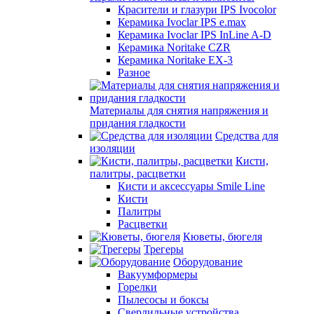
Красители и глазури IPS Ivocolor
Керамика Ivoclar IPS e.max
Керамика Ivoclar IPS InLine A-D
Керамика Noritake CZR
Керамика Noritake EX-3
Разное
Материалы для снятия напряжения и
придания гладкости
Средства для
изоляции
Кисти,
палитры, расцветки
Кисти и аксессуары Smile Line
Кисти
Палитры
Расцветки
Кюветы, бюгеля
Трегеры
Оборудование
Вакуумформеры
Горелки
Пылесосы и боксы
Сверлильные устройства