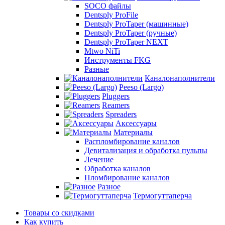
SOCO файлы
Dentsply ProFile
Dentsply ProTaper (машинные)
Dentsply ProTaper (ручные)
Dentsply ProTaper NEXT
Mtwo NiTi
Инструменты FKG
Разные
Каналонаполнители
Peeso (Largo)
Pluggers
Reamers
Spreaders
Аксессуары
Материалы
Распломбирование каналов
Девитализация и обработка пульпы
Лечение
Обработка каналов
Пломбирование каналов
Разное
Термогуттаперча
Товары со скидками
Как купить