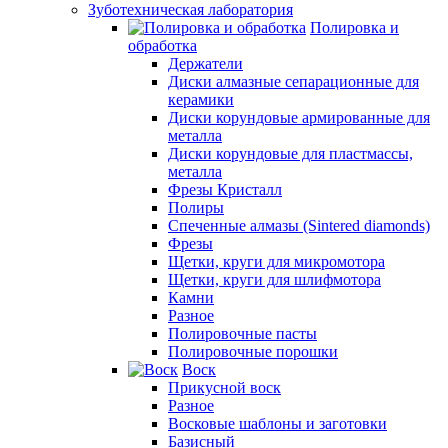
Зуботехническая лаборатория
Полировка и
обработка
Держатели
Диски алмазные сепарационные для
керамики
Диски корундовые армированные для
металла
Диски корундовые для пластмассы,
металла
Фрезы Кристалл
Полиры
Спеченные алмазы (Sintered diamonds)
Фрезы
Щетки, круги для микромотора
Щетки, круги для шлифмотора
Камни
Разное
Полировочные пасты
Полировочные порошки
Воск
Прикусной воск
Разное
Восковые шаблоны и заготовки
Базисный