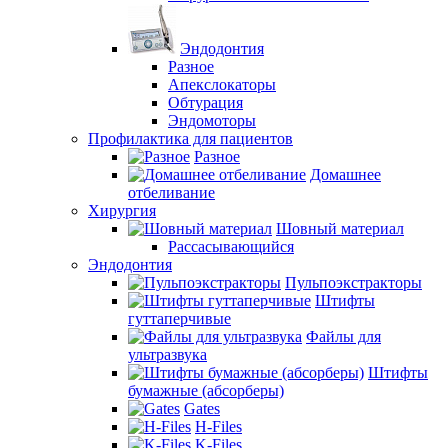
Эндодонтия
Разное
Апекслокаторы
Обтурация
Эндомоторы
Профилактика для пациентов
Разное
Домашнее
отбеливание
Хирургия
Шовный материал
Рассасывающийся
Эндодонтия
Пульпоэкстракторы
Штифты
гуттаперчивые
Файлы для
ультразвука
Штифты
бумажные (абсорберы)
Gates
H-Files
K-Files