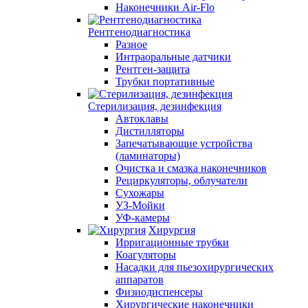
Наконечники Air-Flo
Рентгенодиагностика
Разное
Интраоральные датчики
Рентген-защита
Трубки портативные
Стерилизация, дезинфекция
Автоклавы
Дистилляторы
Запечатывающие устройства
(ламинаторы)
Очистка и смазка наконечников
Рециркуляторы, облучатели
Сухожары
УЗ-Мойки
УФ-камеры
Хирургия
Ирригационные трубки
Коагуляторы
Насадки для пьезохирургических
аппаратов
Физиодиспенсеры
Хирургические наконечники