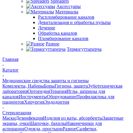
Spreaders
Аксессуары
Материалы
Распломбирование каналов
Девитализация и обработка пульпы
Лечение
Обработка каналов
Пломбирование каналов
Разное
Термогуттаперча
Главная
-
Каталог
-
Медицинские средства защиты и гигиены
Комплекты, Наборы
Боры
Гигиена, защита
Зуботехническая
лаборатория
Ортопедия
Терапия
Иглы, шприцы для
каналов
Инструменты
Оборудование
Профилактика для
пациентов
Хирургия
Эндодонтия
-
Стерилизация
Маски
Дезинфекция
Изделия из ваты, абсорбенты
Защитные
экраны, очки
Шапочки, бахилы
Наконечники для
аспирации
Одежда, простыни
Разное
Салфетки,