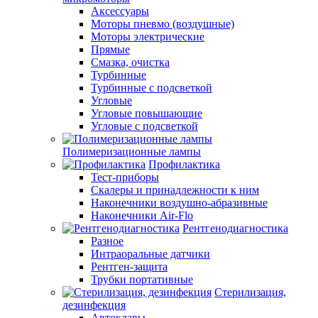
Аксессуары
Моторы пневмо (воздушные)
Моторы электрические
Прямые
Смазка, очистка
Турбинные
Турбинные с подсветкой
Угловые
Угловые повышающие
Угловые с подсветкой
Полимеризационные лампы
Профилактика
Тест-приборы
Скалеры и принадлежности к ним
Наконечники воздушно-абразивные
Наконечники Air-Flo
Рентгенодиагностика
Разное
Интраоральные датчики
Рентген-защита
Трубки портативные
Стерилизация,
дезинфекция
Автоклавы