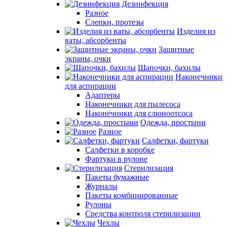
Дезинфекция
Разное
Слепки, протезы
Изделия из
ваты, абсорбенты
Защитные
экраны, очки
Шапочки, бахилы
Наконечники
для аспирации
Адаптеры
Наконечники для пылесоса
Наконечники для слюноотсоса
Одежда, простыни
Разное
Салфетки, фартуки
Салфетки в коробке
Фартуки в рулоне
Стерилизация
Пакеты бумажные
Журналы
Пакеты комбинированные
Рулоны
Средства контроля стерилизации
Чехлы