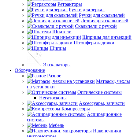
Ретракторы
Ручки для зеркал
Ручки для скальпелей
Лезвия для скальпелей
Скальпели с ручкой
Шпатели
Шприцы для инъекций
Штопфер-гладилки
Щипцы
Экскаваторы
Оборудование
Разное
Матрасы, чехлы
на установки
Оптические системы
Негатоскопы
Аксессуары, запчасти
Компрессоры
Аспирационные
системы
Мебель
Наконечники,
микромоторы