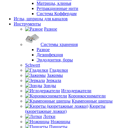
Матрицы, клинья
Ретракционные нити
Система Коффердам
Иглы, шприцы для каналов
Инструменты
Разное
Системы хранения
Разное
Дезинфекция
Эндодонтия, боры
Schwert
Гладилки
Зажимы
Зеркала
Зонды
Иглодержатели
Коронкосниматели
Крампонные щипцы
Кюреты
(кюретажные ложки)
Лотки
Ножницы
Пинцеты