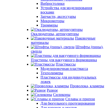
Вибростолики
Устройства для моделирования
восками
Запчасти, аксессуары
Микромоторы
Триммеры
Окклюдаторы, артикуляторы
Паковочные
материалы
Штифты (пины),
сверла
Пластины для вакуумного формовщика
Пластмассы
Моделировочная пластмасса
Техполимеры
Пластмассы для индивидуальных
ложек
Проволока, кламеры
Разное
Силиконы
Сплавы и припои
Для бюгельного протезирования
Для коронок и мостов