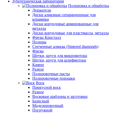
Зуботехническая лаборатория
Полировка и обработка
Держатели
Диски алмазные сепарационные для
керамики
Диски корундовые армированные для
металла
Диски корундовые для пластмассы, металла
Фрезы Кристалл
Полиры
Спеченные алмазы (Sintered diamonds)
Фрезы
Щетки, круги для микромотора
Щетки, круги для шлифмотора
Камни
Разное
Полировочные пасты
Полировочные порошки
Воск
Прикусной воск
Разное
Восковые шаблоны и заготовки
Базисный
Моделировочный
Погружной