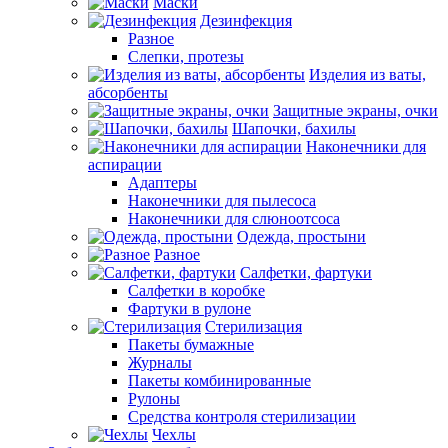
Маски
Дезинфекция
Разное
Слепки, протезы
Изделия из ваты,
абсорбенты
Защитные экраны, очки
Шапочки, бахилы
Наконечники для
аспирации
Адаптеры
Наконечники для пылесоса
Наконечники для слюноотсоса
Одежда, простыни
Разное
Салфетки, фартуки
Салфетки в коробке
Фартуки в рулоне
Стерилизация
Пакеты бумажные
Журналы
Пакеты комбинированные
Рулоны
Средства контроля стерилизации
Чехлы