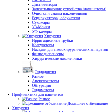
Дистилляторы
Запечатывающие устройства (ламинаторы)
Очистка и смазка наконечников
Рециркуляторы, облучатели
Сухожары
УЗ-Мойки
УФ-камеры
Хирургия
Ирригационные трубки
Коагуляторы
Насадки для пьезохирургических аппаратов
Физиодиспенсеры
Хирургические наконечники
Эндодонтия
Разное
Апекслокаторы
Обтурация
Эндомоторы
Профилактика для пациентов
Разное
Домашнее отбеливание
Хирургия