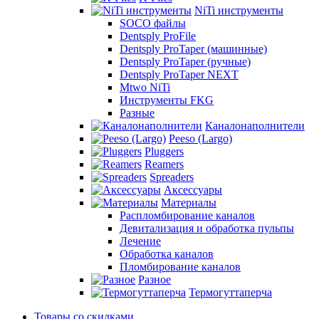
NiTi инструменты
SOCO файлы
Dentsply ProFile
Dentsply ProTaper (машинные)
Dentsply ProTaper (ручные)
Dentsply ProTaper NEXT
Mtwo NiTi
Инструменты FKG
Разные
Каналонаполнители
Peeso (Largo)
Pluggers
Reamers
Spreaders
Аксессуары
Материалы
Распломбирование каналов
Девитализация и обработка пульпы
Лечение
Обработка каналов
Пломбирование каналов
Разное
Термогуттаперча
Товары со скидками