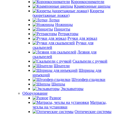
Коронкосниматели
Крампонные щипцы
Кюреты
(кюретажные ложки)
Лотки
Ножницы
Пинцеты
Ретракторы
Ручки для зеркал
Ручки для
скальпелей
Лезвия для
скальпелей
Скальпели с ручкой
Шпатели
Шприцы для
инъекций
Штопфер-гладилки
Щипцы
Экскаваторы
Оборудование
Разное
Матрасы,
чехлы на установки
Оптические системы