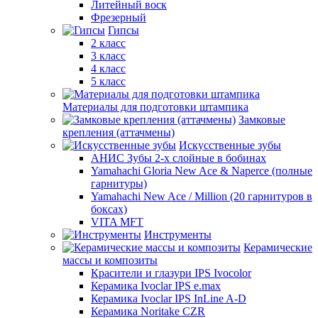
Литейный воск
Фрезерный
Гипсы
2 класс
3 класс
4 класс
5 класс
Материалы для подготовки штампика
Замковые
крепления (аттачмены)
Искусственные зубы
АНИС Зубы 2-х слойные в бобинах
Yamahachi Gloria New Ace & Naperce (полные
гарнитуры)
Yamahachi New Ace / Million (20 гарнитуров в
боксах)
VITA MFT
Инструменты
Керамические
массы и композиты
Красители и глазури IPS Ivocolor
Керамика Ivoclar IPS e.max
Керамика Ivoclar IPS InLine A-D
Керамика Noritake CZR