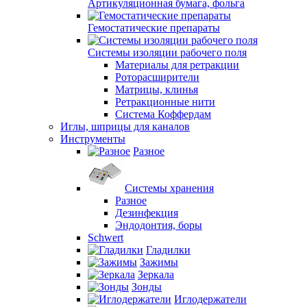
Артикуляционная бумага, фольга
Гемостатические препараты
Системы изоляции рабочего поля
Материалы для ретракции
Роторасширители
Матрицы, клинья
Ретракционные нити
Система Коффердам
Иглы, шприцы для каналов
Инструменты
Разное
Системы хранения
Разное
Дезинфекция
Эндодонтия, боры
Schwert
Гладилки
Зажимы
Зеркала
Зонды
Иглодержатели