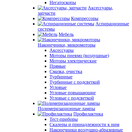
Негатоскопы
Аксессуары,
запчасти
Компрессоры
Аспирационные
системы
Мебель
Наконечники, микромоторы
Аксессуары
Моторы пневмо (воздушные)
Моторы электрические
Прямые
Смазка, очистка
Турбинные
Турбинные с подсветкой
Угловые
Угловые повышающие
Угловые с подсветкой
Полимеризационные лампы
Профилактика
Тест-приборы
Скалеры и принадлежности к ним
Наконечники воздушно-абразивные