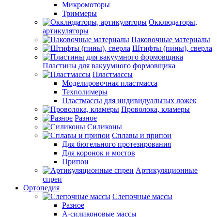
Микромоторы
Триммеры
Окклюдаторы,
артикуляторы
Паковочные материалы
Штифты (пины), сверла
Пластины для вакуумного формовщика
Пластмассы
Моделировочная пластмасса
Техполимеры
Пластмассы для индивидуальных ложек
Проволока, кламеры
Разное
Силиконы
Сплавы и припои
Для бюгельного протезирования
Для коронок и мостов
Припои
Артикуляционные
спреи
Ортопедия
Слепочные массы
Разное
А-силиконовые массы