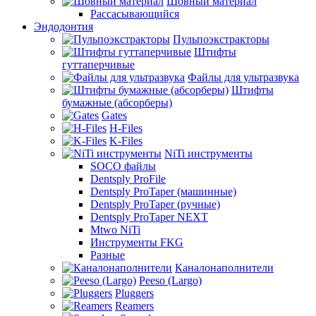
Шовный материал
Рассасывающийся
Эндодонтия
Пульпоэкстракторы
Штифты
гуттаперчивые
Файлы для ультразвука
Штифты
бумажные (абсорберы)
Gates
H-Files
K-Files
NiTi инструменты
SOCO файлы
Dentsply ProFile
Dentsply ProTaper (машинные)
Dentsply ProTaper (ручные)
Dentsply ProTaper NEXT
Mtwo NiTi
Инструменты FKG
Разные
Каналонаполнители
Peeso (Largo)
Pluggers
Reamers