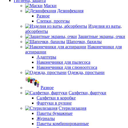
Гигиена, защита
Маски
Дезинфекция
Разное
Слепки, протезы
Изделия из ваты,
абсорбенты
Защитные экраны, очки
Шапочки, бахилы
Наконечники для
аспирации
Адаптеры
Наконечники для пылесоса
Наконечники для слюноотсоса
Одежда, простыни
Разное
Салфетки, фартуки
Салфетки в коробке
Фартуки в рулоне
Стерилизация
Пакеты бумажные
Журналы
Пакеты комбинированные