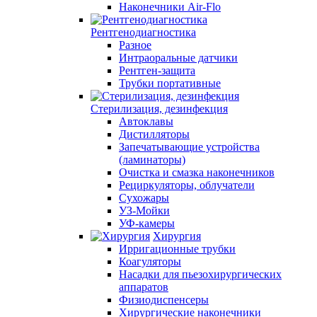
Наконечники Air-Flo
Рентгенодиагностика
Разное
Интраоральные датчики
Рентген-защита
Трубки портативные
Стерилизация, дезинфекция
Автоклавы
Дистилляторы
Запечатывающие устройства
(ламинаторы)
Очистка и смазка наконечников
Рециркуляторы, облучатели
Сухожары
УЗ-Мойки
УФ-камеры
Хирургия
Ирригационные трубки
Коагуляторы
Насадки для пьезохирургических
аппаратов
Физиодиспенсеры
Хирургические наконечники