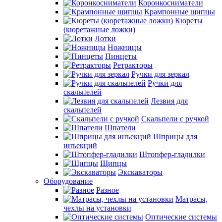
Коронкосниматели
Крампонные щипцы
Кюреты
(кюретажные ложки)
Лотки
Ножницы
Пинцеты
Ретракторы
Ручки для зеркал
Ручки для
скальпелей
Лезвия для
скальпелей
Скальпели с ручкой
Шпатели
Шприцы для
инъекций
Штопфер-гладилки
Щипцы
Экскаваторы
Оборудование
Разное
Матрасы,
чехлы на установки
Оптические системы