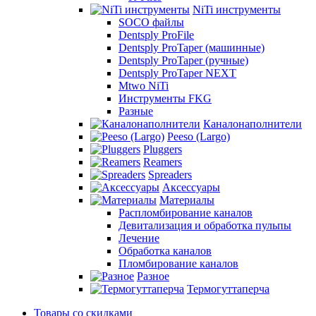
NiTi инструменты
SOCO файлы
Dentsply ProFile
Dentsply ProTaper (машинные)
Dentsply ProTaper (ручные)
Dentsply ProTaper NEXT
Mtwo NiTi
Инструменты FKG
Разные
Каналонаполнители
Peeso (Largo)
Pluggers
Reamers
Spreaders
Аксессуары
Материалы
Распломбирование каналов
Девитализация и обработка пульпы
Лечение
Обработка каналов
Пломбирование каналов
Разное
Термогуттаперча
Товары со скидками