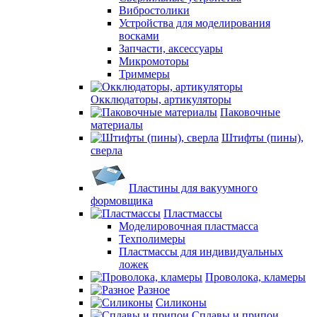
Вибростолики
Устройства для моделирования
восками
Запчасти, аксессуары
Микромоторы
Триммеры
Окклюдаторы, артикуляторы
Паковочные
материалы
Штифты (пины),
сверла
Пластины для вакуумного
формовщика
Пластмассы
Моделировочная пластмасса
Техполимеры
Пластмассы для индивидуальных
ложек
Проволока, кламеры
Разное
Силиконы
Сплавы и припои