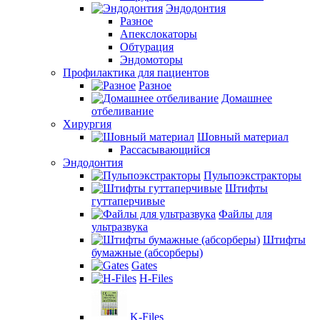
Эндодонтия
Разное
Апекслокаторы
Обтурация
Эндомоторы
Профилактика для пациентов
Разное
Домашнее
отбеливание
Хирургия
Шовный материал
Рассасывающийся
Эндодонтия
Пульпоэкстракторы
Штифты
гуттаперчивые
Файлы для
ультразвука
Штифты
бумажные (абсорберы)
Gates
H-Files
K-Files