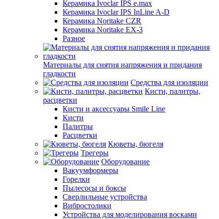
Керамика Ivoclar IPS e.max
Керамика Ivoclar IPS InLine A-D
Керамика Noritake CZR
Керамика Noritake EX-3
Разное
Материалы для снятия напряжения и придания
гладкости
Средства для изоляции
Кисти, палитры,
расцветки
Кисти и аксессуары Smile Line
Кисти
Палитры
Расцветки
Кюветы, бюгеля
Трегеры
Оборудование
Вакуумформеры
Горелки
Пылесосы и боксы
Сверлильные устройства
Вибростолики
Устройства для моделирования восками