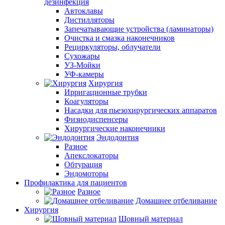
дезинфекция
Автоклавы
Дистилляторы
Запечатывающие устройства (ламинаторы)
Очистка и смазка наконечников
Рециркуляторы, облучатели
Сухожары
УЗ-Мойки
УФ-камеры
Хирургия
Ирригационные трубки
Коагуляторы
Насадки для пьезохирургических аппаратов
Физиодиспенсеры
Хирургические наконечники
Эндодонтия
Разное
Апекслокаторы
Обтурация
Эндомоторы
Профилактика для пациентов
Разное
Домашнее отбеливание
Хирургия
Шовный материал