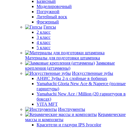
Базисный
Моделировочный
Погружной
Литейный воск
Фрезерный
Гипсы
2 класс
3 класс
4 класс
5 класс
Материалы для подготовки штампика
Замковые
крепления (аттачмены)
Искусственные зубы
АНИС Зубы 2-х слойные в бобинах
Yamahachi Gloria New Ace & Naperce (полные
гарнитуры)
Yamahachi New Ace / Million (20 гарнитуров в
боксах)
VITA MFT
Инструменты
Керамические
массы и композиты
Красители и глазури IPS Ivocolor