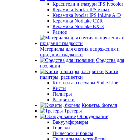
Красители и глазури IPS Ivocolor
Керамика Ivoclar IPS e.max
Керамика Ivoclar IPS InLine A-D
Керамика Noritake CZR
Керамика Noritake EX-3
Разное
Материалы для снятия напряжения и
придания гладкости
Средства для
изоляции
Кисти,
палитры, расцветки
Кисти и аксессуары Smile Line
Кисти
Палитры
Расцветки
Кюветы, бюгеля
Трегеры
Оборудование
Вакуумформеры
Горелки
Пылесосы и боксы
Сверлильные устройства