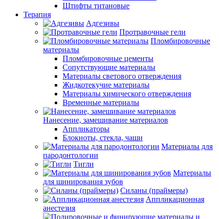
Штифты титановые
Терапия
Адгезивы
Протравочные гели
Пломбировочные
материалы
Пломбировочные цементы
Сопутствующие материалы
Материалы светового отверждения
Жидкотекучие материалы
Материалы химического отверждения
Временные материалы
Нанесение, замешивание материалов
Аппликаторы
Блокноты, стекла, чаши
Материалы для
пародонтологии
Тигли
Материалы
для шинирования зубов
Силаны (праймеры)
Аппликационная
анестезия