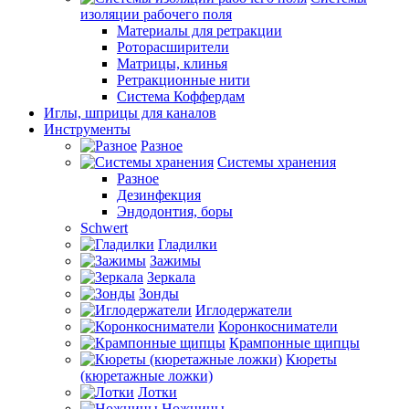
изоляции рабочего поля
Материалы для ретракции
Роторасширители
Матрицы, клинья
Ретракционные нити
Система Коффердам
Иглы, шприцы для каналов
Инструменты
Разное
Системы хранения
Разное
Дезинфекция
Эндодонтия, боры
Schwert
Гладилки
Зажимы
Зеркала
Зонды
Иглодержатели
Коронкосниматели
Крампонные щипцы
Кюреты
(кюретажные ложки)
Лотки
Ножницы