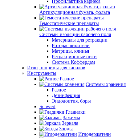
Профилактика кариеса
Артикуляционная бумага, фольга
Гемостатические препараты
Системы изоляции рабочего поля
Материалы для ретракции
Роторасширители
Матрицы, клинья
Ретракционные нити
Система Коффердам
Иглы, шприцы для каналов
Инструменты
Разное
Системы хранения
Разное
Дезинфекция
Эндодонтия, боры
Schwert
Гладилки
Зажимы
Зеркала
Зонды
Иглодержатели