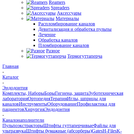
Reamers
Spreaders
Аксессуары
Материалы
Распломбирование каналов
Девитализация и обработка пульпы
Лечение
Обработка каналов
Пломбирование каналов
Разное
Термогуттаперча
Главная
-
Каталог
-
Эндодонтия
Комплекты, Наборы
Боры
Гигиена, защита
Зуботехническая
лаборатория
Ортопедия
Терапия
Иглы, шприцы для
каналов
Инструменты
Оборудование
Профилактика для
пациентов
Хирургия
Эндодонтия
-
Каналонаполнители
Пульпоэкстракторы
Штифты гуттаперчивые
Файлы для
ультразвука
Штифты бумажные (абсорберы)
Gates
H-Files
K-