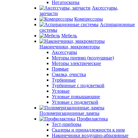
Негатоскопы
Аксессуары,
запчасти
Компрессоры
Аспирационные
системы
Мебель
Наконечники, микромоторы
Аксессуары
Моторы пневмо (воздушные)
Моторы электрические
Прямые
Смазка, очистка
Турбинные
Турбинные с подсветкой
Угловые
Угловые повышающие
Угловые с подсветкой
Полимеризационные лампы
Профилактика
Тест-приборы
Скалеры и принадлежности к ним
Наконечники воздушно-абразивные