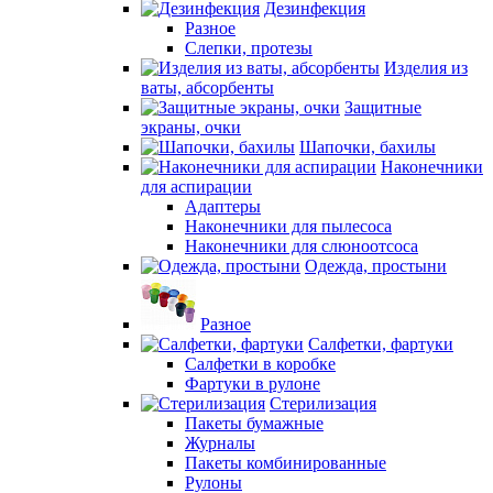
Дезинфекция
Разное
Слепки, протезы
Изделия из
ваты, абсорбенты
Защитные
экраны, очки
Шапочки, бахилы
Наконечники
для аспирации
Адаптеры
Наконечники для пылесоса
Наконечники для слюноотсоса
Одежда, простыни
Разное
Салфетки, фартуки
Салфетки в коробке
Фартуки в рулоне
Стерилизация
Пакеты бумажные
Журналы
Пакеты комбинированные
Рулоны