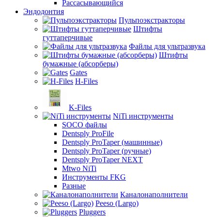
Рассасывающийся
Эндодонтия
Пульпоэкстракторы
Штифты
гуттаперчивые
Файлы для ультразвука
Штифты
бумажные (абсорберы)
Gates
H-Files
K-Files
NiTi инструменты
SOCO файлы
Dentsply ProFile
Dentsply ProTaper (машинные)
Dentsply ProTaper (ручные)
Dentsply ProTaper NEXT
Mtwo NiTi
Инструменты FKG
Разные
Каналонаполнители
Peeso (Largo)
Pluggers