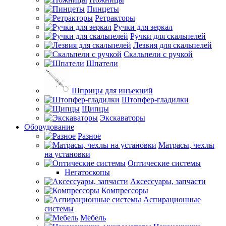
Пинцеты
Ретракторы
Ручки для зеркал
Ручки для скальпелей
Лезвия для скальпелей
Скальпели с ручкой
Шпатели
Шприцы для инъекций
Штопфер-гладилки
Щипцы
Экскаваторы
Оборудование
Разное
Матрасы, чехлы
на установки
Оптические системы
Негатоскопы
Аксессуары, запчасти
Компрессоры
Аспирационные
системы
Мебель