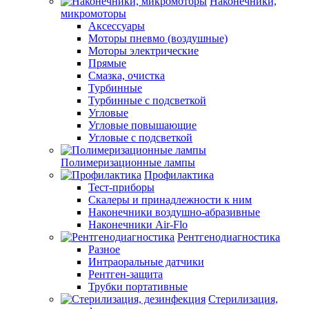
Наконечники,
микромоторы
Аксессуары
Моторы пневмо (воздушные)
Моторы электрические
Прямые
Смазка, очистка
Турбинные
Турбинные с подсветкой
Угловые
Угловые повышающие
Угловые с подсветкой
Полимеризационные лампы
Профилактика
Тест-приборы
Скалеры и принадлежности к ним
Наконечники воздушно-абразивные
Наконечники Air-Flo
Рентгенодиагностика
Разное
Интраоральные датчики
Рентген-защита
Трубки портативные
Стерилизация,