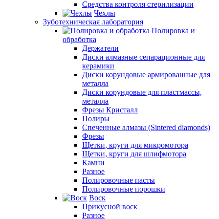
Средства контроля стерилизации
Чехлы
Зуботехническая лаборатория
Полировка и
обработка
Держатели
Диски алмазные сепарационные для
керамики
Диски корундовые армированные для
металла
Диски корундовые для пластмассы,
металла
Фрезы Кристалл
Полиры
Спеченные алмазы (Sintered diamonds)
Фрезы
Щетки, круги для микромотора
Щетки, круги для шлифмотора
Камни
Разное
Полировочные пасты
Полировочные порошки
Воск
Прикусной воск
Разное